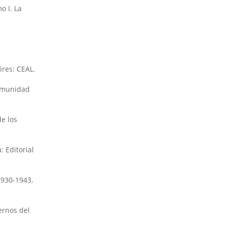
o I. La
ires: CEAL.
comunidad
e los
: Editorial
1930-1943.
ernos del