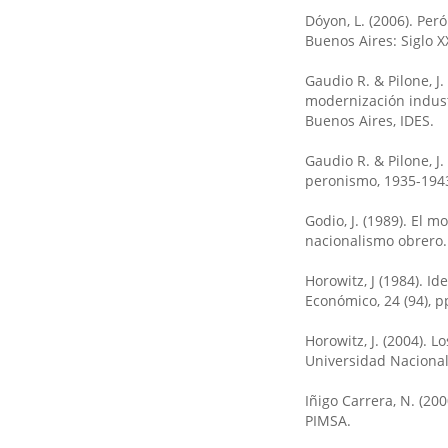
Dóyon, L. (2006). Per
Buenos Aires: Siglo XX
Gaudio R. & Pilone, J.
modernización industr
Buenos Aires, IDES.
Gaudio R. & Pilone, J.
peronismo, 1935-1943.
Godio, J. (1989). El 
nacionalismo obrero.
Horowitz, J (1984). Id
Económico, 24 (94), p
Horowitz, J. (2004). 
Universidad Nacional
Iñigo Carrera, N. (20
PIMSA.