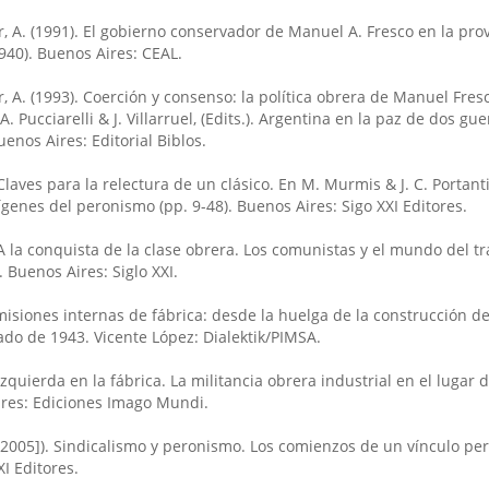
r, A. (1991). El gobierno conservador de Manuel A. Fresco en la pro
940). Buenos Aires: CEAL.
r, A. (1993). Coerción y consenso: la política obrera de Manuel Fres
A. Pucciarelli & J. Villarruel, (Edits.). Argentina en la paz de dos gue
enos Aires: Editorial Biblos.
Claves para la relectura de un clásico. En M. Murmis & J. C. Portant
ígenes del peronismo (pp. 9-48). Buenos Aires: Sigo XXI Editores.
A la conquista de la clase obrera. Los comunistas y el mundo del tr
 Buenos Aires: Siglo XXI.
misiones internas de fábrica: desde la huelga de la construcción d
ado de 1943. Vicente López: Dialektik/PIMSA.
izquierda en la fábrica. La militancia obrera industrial en el lugar d
res: Ediciones Imago Mundi.
[2005]). Sindicalismo y peronismo. Los comienzos de un vínculo pe
I Editores.