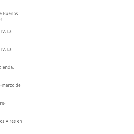
de Buenos
s.
IV. La
IV. La
cienda.
ro-marzo de
re-
os Aires en