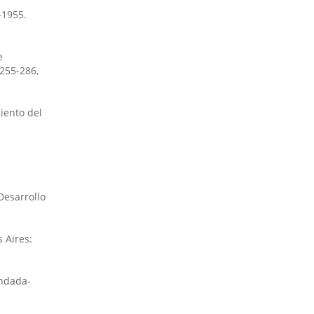
-1955.
e
 255-286,
miento del
 Desarrollo
 Aires:
indada-