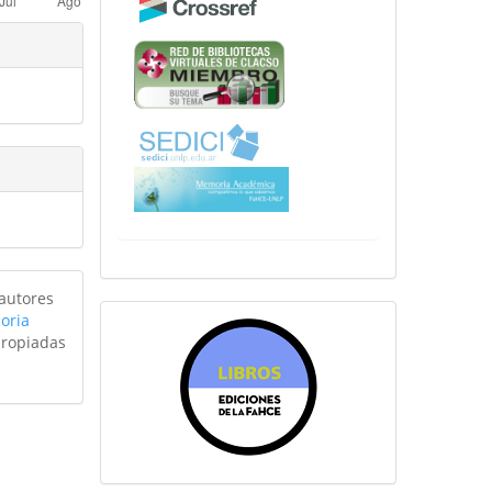
 autores
oria
sitiosfahce
propiadas