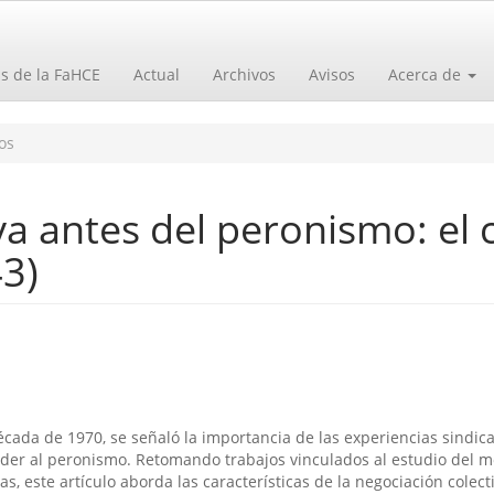
as de la FaHCE
Actual
Archivos
Avisos
Acerca de
os
va antes del peronismo: el 
3)
o
écada de 1970, se señaló la importancia de las experiencias sindica
er al peronismo. Retomando trabajos vinculados al estudio del 
, este artí­culo aborda las caracterí­sticas de la negociación colect