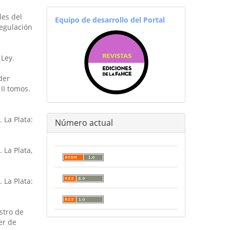
equiporevistas
les del
Equipo de desarrollo del Portal
regulación
 Ley.
der
II tomos.
 La Plata:
Número actual
 La Plata,
 La Plata:
stro de
er de