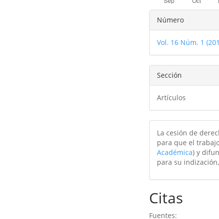
Detalles
Número
del
Vol. 16 Núm. 1 (20
artículo
Sección
Artículos
La cesión de derec
para que el trabajo
Académica
) y difu
para su indización,
Citas
Fuentes: