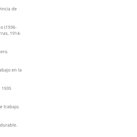
vincia de
co (1936-
rras, 1914-
iero.
abajo en la
e 1935
e trabajo,
rdurable.