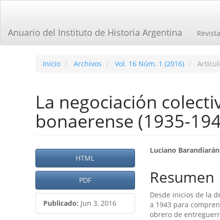
Navegación
principal
Contenido
Anuario del Instituto de Historia Argentina
Revist
principal
Barra
lateral
Inicio
Archivos
Vol. 16 Núm. 1 (2016)
Artícul
La negociación colecti
bonaerense (1935-194
Barra
Contenid
Luciano Barandiarán
HTML
lateral
principal
Resumen
del
PDF
del
Desde inicios de la d
artículo
artículo
Publicado:
Jun 3, 2016
a 1943 para comprend
obrero de entreguerras