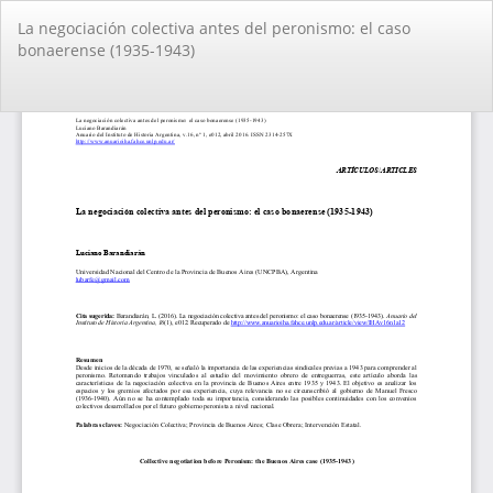
Volver
La negociación colectiva antes del peronismo: el caso
a
bonaerense (1935-1943)
los
detalles
del
De
De
artículo
PD