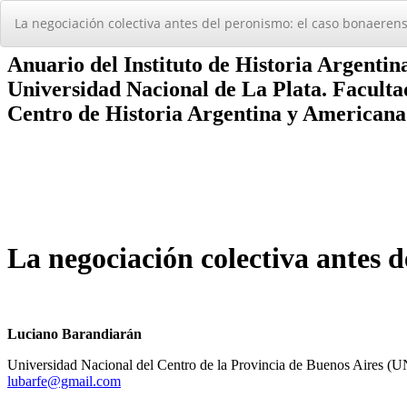
Volver
La negociación colectiva antes del peronismo: el caso bonaeren
a
los
detalles
del
artículo