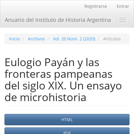
Navegación
Registrarse
Entrar
principal
Contenido
Anuario del Instituto de Historia Argentina
Toggl
principal
navig
Barra
lateral
Inicio
Archivos
Vol. 20 Núm. 2 (2020)
Artículos
Eulogio Payán y las
fronteras pampeanas
del siglo XIX. Un ensayo
de microhistoria
Barra
HTML
lateral
PDF