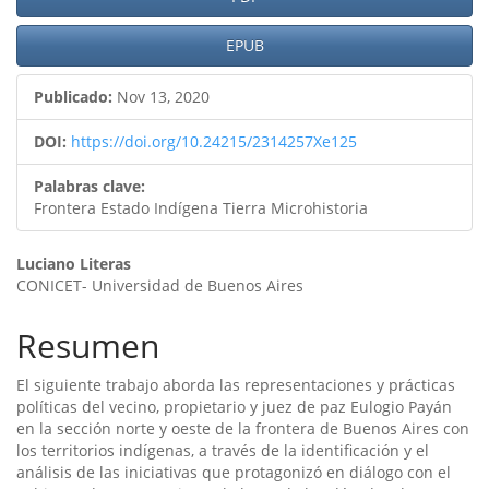
del
artículo
EPUB
Publicado:
Nov 13, 2020
DOI:
https://doi.org/10.24215/2314257Xe125
Palabras clave:
Frontera Estado Indígena Tierra Microhistoria
Contenido
Luciano Literas
CONICET- Universidad de Buenos Aires
principal
del
Resumen
artículo
El siguiente trabajo aborda las representaciones y prácticas
polí­ticas del vecino, propietario y juez de paz Eulogio Payán
en la sección norte y oeste de la frontera de Buenos Aires con
los territorios indí­genas, a través de la identificación y el
análisis de las iniciativas que protagonizó en diálogo con el