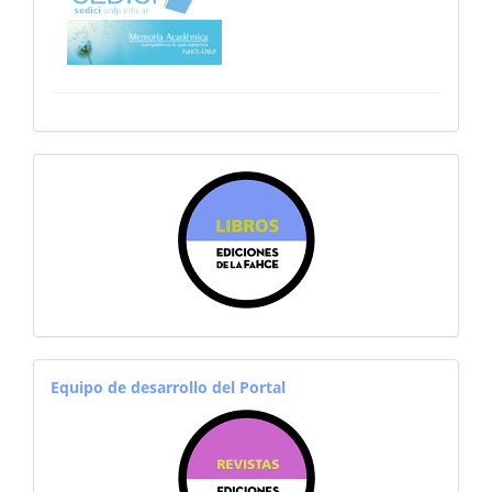
sitiosfahce
equiporevistas
Equipo de desarrollo del Portal