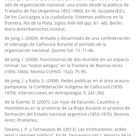
odo de organización nacional: una visión desde la polí­tica de
Tratados de Paz (Argentina 1852-1880). En M. Quijada (Ed.),
De los Cacicazgos a la ciudadaní­a. Sistemas polí­ticos en la
frontera, Rí­o de la Plata, siglos XVIII-XIX (pp. 81- 48). Berlí­n:
Ibero-Amerikanisches Institut.
de Jong, I. (2009). Armado y desarmado de una confederación:
el liderazgo de Calfucurá durante el perí­odo de la
organización nacional. Quinto Sol, 13, 11-46.
de Jong, I. (2008). Funcionarios de dos mundos en un espacio
liminal: los “indios amigos” en la frontera de Buenos Aires
(1856-1866). Revista CUHSO, 15(2), 75-95.
de Jong, I. y Ratto, S. (2008). Redes polí­ticas en el área arauco-
pampeana: la Confederación indí­gena de Calfucurá (1830-
1870). Intersecciones en Antropologí­a, 9, 241-260.
de la Fuente, D. (2007). Los hijos de Facundo. Caudillos y
montoneras en la provincia de La Rioja durante el proceso de
formación del Estado nacional argentino (1853-1870). Buenos
Aires: Prometeo.
Fasano, J. P. y Ternavasio, M. (2013). Las instituciones: orden
legal y régimen polí­tico”. En M. Ternavasio (dir.). Historia de la