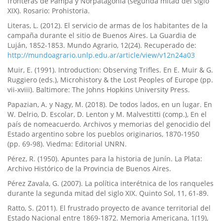
fronteras de Pampa y Norpatagonia (segunda mitad del siglo
XIX). Rosario: Prohistoria.
Literas, L. (2012). El servicio de armas de los habitantes de la
campaña durante el sitio de Buenos Aires. La Guardia de
Luján, 1852-1853. Mundo Agrario, 12(24). Recuperado de:
http://mundoagrario.unlp.edu.ar/article/view/v12n24a03
Muir, E. (1991). Introduction: Observing Trifles. En E. Muir & G.
Ruggiero (eds.), Microhistory & the Lost Peoples of Europe (pp.
vii-xviii). Baltimore: The Johns Hopkins University Press.
Papazian, A. y Nagy, M. (2018). De todos lados, en un lugar. En
W. Delrio, D. Escolar, D. Lenton y M. Malvestitti (comp.), En el
paí­s de nomeacuerdo. Archivos y memorias del genocidio del
Estado argentino sobre los pueblos originarios, 1870-1950
(pp. 69-98). Viedma: Editorial UNRN.
Pérez, R. (1950). Apuntes para la historia de Juní­n. La Plata:
Archivo Histórico de la Provincia de Buenos Aires.
Pérez Zavala, G. (2007). La polí­tica interétnica de los ranqueles
durante la segunda mitad del siglo XIX. Quinto Sol, 11, 61-89.
Ratto, S. (2011). El frustrado proyecto de avance territorial del
Estado Nacional entre 1869-1872. Memoria Americana, 1(19),