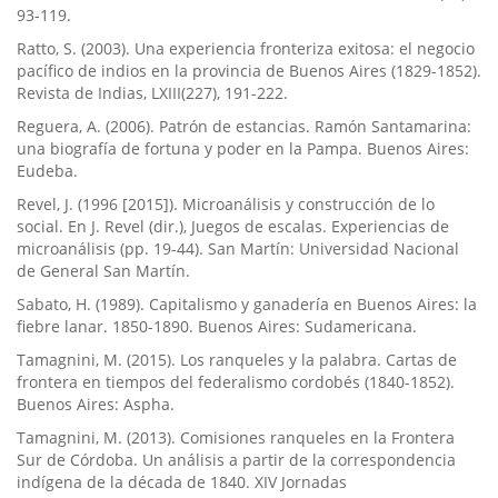
93-119.
Ratto, S. (2003). Una experiencia fronteriza exitosa: el negocio
pací­fico de indios en la provincia de Buenos Aires (1829-1852).
Revista de Indias, LXIII(227), 191-222.
Reguera, A. (2006). Patrón de estancias. Ramón Santamarina:
una biografí­a de fortuna y poder en la Pampa. Buenos Aires:
Eudeba.
Revel, J. (1996 [2015]). Microanálisis y construcción de lo
social. En J. Revel (dir.), Juegos de escalas. Experiencias de
microanálisis (pp. 19-44). San Martí­n: Universidad Nacional
de General San Martí­n.
Sabato, H. (1989). Capitalismo y ganaderí­a en Buenos Aires: la
fiebre lanar. 1850-1890. Buenos Aires: Sudamericana.
Tamagnini, M. (2015). Los ranqueles y la palabra. Cartas de
frontera en tiempos del federalismo cordobés (1840-1852).
Buenos Aires: Aspha.
Tamagnini, M. (2013). Comisiones ranqueles en la Frontera
Sur de Córdoba. Un análisis a partir de la correspondencia
indí­gena de la década de 1840. XIV Jornadas