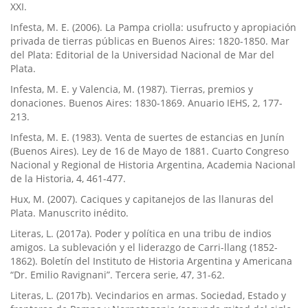
XXI.
Infesta, M. E. (2006). La Pampa criolla: usufructo y apropiación
privada de tierras públicas en Buenos Aires: 1820-1850. Mar
del Plata: Editorial de la Universidad Nacional de Mar del
Plata.
Infesta, M. E. y Valencia, M. (1987). Tierras, premios y
donaciones. Buenos Aires: 1830-1869. Anuario IEHS, 2, 177-
213.
Infesta, M. E. (1983). Venta de suertes de estancias en Juní­n
(Buenos Aires). Ley de 16 de Mayo de 1881. Cuarto Congreso
Nacional y Regional de Historia Argentina, Academia Nacional
de la Historia, 4, 461-477.
Hux, M. (2007). Caciques y capitanejos de las llanuras del
Plata. Manuscrito inédito.
Literas, L. (2017a). Poder y polí­tica en una tribu de indios
amigos. La sublevación y el liderazgo de Carri-llang (1852-
1862). Boletí­n del Instituto de Historia Argentina y Americana
“Dr. Emilio Ravignani”. Tercera serie, 47, 31-62.
Literas, L. (2017b). Vecindarios en armas. Sociedad, Estado y