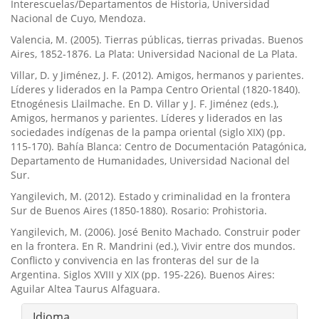
Interescuelas/Departamentos de Historia, Universidad
Nacional de Cuyo, Mendoza.
Valencia, M. (2005). Tierras públicas, tierras privadas. Buenos
Aires, 1852-1876. La Plata: Universidad Nacional de La Plata.
Villar, D. y Jiménez, J. F. (2012). Amigos, hermanos y parientes.
Lí­deres y liderados en la Pampa Centro Oriental (1820-1840).
Etnogénesis Llailmache. En D. Villar y J. F. Jiménez (eds.),
Amigos, hermanos y parientes. Lí­deres y liderados en las
sociedades indí­genas de la pampa oriental (siglo XIX) (pp.
115-170). Bahí­a Blanca: Centro de Documentación Patagónica,
Departamento de Humanidades, Universidad Nacional del
Sur.
Yangilevich, M. (2012). Estado y criminalidad en la frontera
Sur de Buenos Aires (1850-1880). Rosario: Prohistoria.
Yangilevich, M. (2006). José Benito Machado. Construir poder
en la frontera. En R. Mandrini (ed.), Vivir entre dos mundos.
Conflicto y convivencia en las fronteras del sur de la
Argentina. Siglos XVIII y XIX (pp. 195-226). Buenos Aires:
Aguilar Altea Taurus Alfaguara.
Idioma