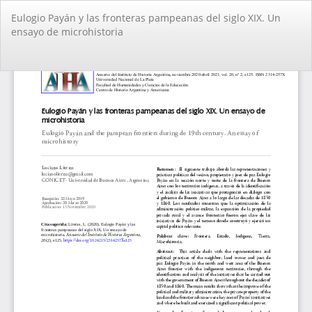
Volver
Eulogio Payán y las fronteras pampeanas del siglo XIX. Un
a
ensayo de microhistoria
los
detalles
del
De
De
artículo
PD