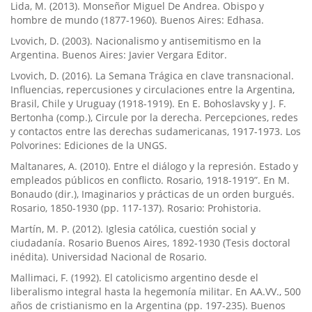
Lida, M. (2013). Monseñor Miguel De Andrea. Obispo y
hombre de mundo (1877-1960). Buenos Aires: Edhasa.
Lvovich, D. (2003). Nacionalismo y antisemitismo en la
Argentina. Buenos Aires: Javier Vergara Editor.
Lvovich, D. (2016). La Semana Trágica en clave transnacional.
Influencias, repercusiones y circulaciones entre la Argentina,
Brasil, Chile y Uruguay (1918-1919). En E. Bohoslavsky y J. F.
Bertonha (comp.), Circule por la derecha. Percepciones, redes
y contactos entre las derechas sudamericanas, 1917-1973. Los
Polvorines: Ediciones de la UNGS.
Maltanares, A. (2010). Entre el diálogo y la represión. Estado y
empleados públicos en conflicto. Rosario, 1918-1919”. En M.
Bonaudo (dir.), Imaginarios y prácticas de un orden burgués.
Rosario, 1850-1930 (pp. 117-137). Rosario: Prohistoria.
Martí­n, M. P. (2012). Iglesia católica, cuestión social y
ciudadaní­a. Rosario Buenos Aires, 1892-1930 (Tesis doctoral
inédita). Universidad Nacional de Rosario.
Mallimaci, F. (1992). El catolicismo argentino desde el
liberalismo integral hasta la hegemoní­a militar. En AA.VV., 500
años de cristianismo en la Argentina (pp. 197-235). Buenos