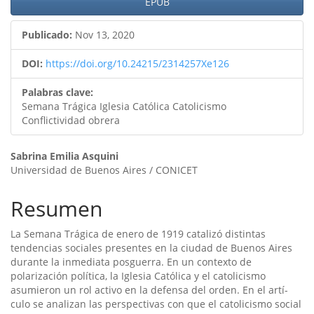
artículo
EPUB
Publicado:
Nov 13, 2020
DOI:
https://doi.org/10.24215/2314257Xe126
Palabras clave:
Semana Trágica Iglesia Católica Catolicismo
Conflictividad obrera
Contenido
Sabrina Emilia Asquini
Universidad de Buenos Aires / CONICET
principal
del
Resumen
artículo
La Semana Trágica de enero de 1919 catalizó distintas
tendencias sociales presentes en la ciudad de Buenos Aires
durante la inmediata posguerra. En un contexto de
polarización polí­tica, la Iglesia Católica y el catolicismo
asumieron un rol activo en la defensa del orden. En el artí­
culo se analizan las perspectivas con que el catolicismo social