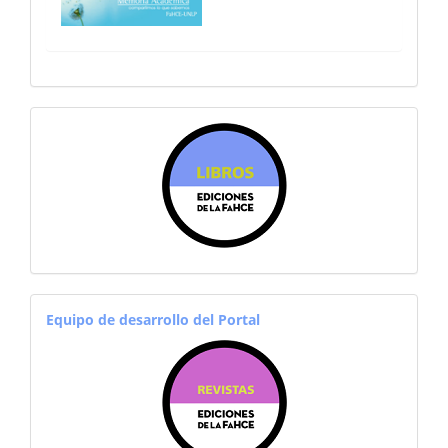
sitiosfahce
equiporevistas
Equipo de desarrollo del Portal