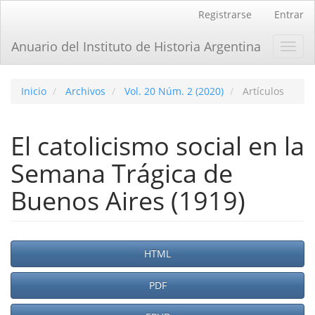
Navegación
Registrarse
Entrar
principal
Contenido
Anuario del Instituto de Historia Argentina
Toggl
principal
navig
Barra
lateral
Inicio
Archivos
Vol. 20 Núm. 2 (2020)
Artículos
El catolicismo social en la
Semana Trágica de
Buenos Aires (1919)
Barra
HTML
lateral
PDF
del