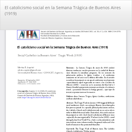
Volver
El catolicismo social en la Semana Trágica de Buenos Aires
a
(1919)
los
detalles
del
De
De
artículo
PD