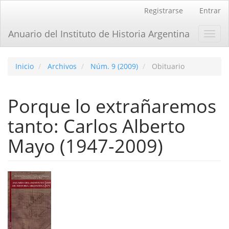
Navegación
Registrarse
Entrar
principal
Contenido
Anuario del Instituto de Historia Argentina
Toggl
principal
navig
Barra
lateral
Inicio
Archivos
Núm. 9 (2009)
Obituario
Porque lo extrañaremos
tanto: Carlos Alberto
Mayo (1947-2009)
Barra
lateral
del