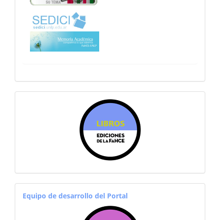
sitiosfahce
equiporevistas
Equipo de desarrollo del Portal