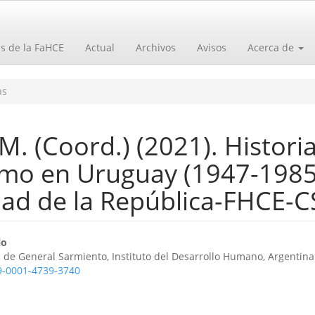
as de la FaHCE
Actual
Archivos
Avisos
Acerca de
as
. (Coord.) (2021). Histori
smo en Uruguay (1947-1985
ad de la República-FHCE-C
o
lo
 de General Sarmiento, Instituto del Desarrollo Humano, Argentina
09-0001-4739-3740