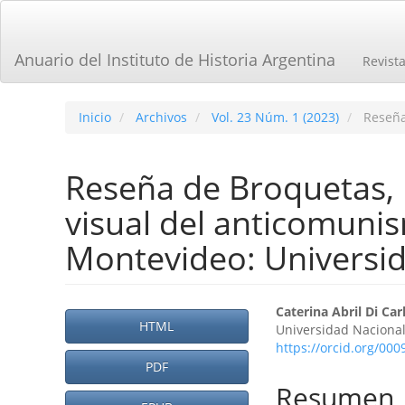
Navegación
principal
Contenido
Anuario del Instituto de Historia Argentina
Revist
principal
Barra
lateral
Inicio
Archivos
Vol. 23 Núm. 1 (2023)
Reseñ
Reseña de Broquetas, M
visual del anticomuni
Montevideo: Universid
Barra
Contenid
Caterina Abril Di Car
HTML
Universidad Nacional
lateral
principal
https://orcid.org/00
del
PDF
del
Resumen