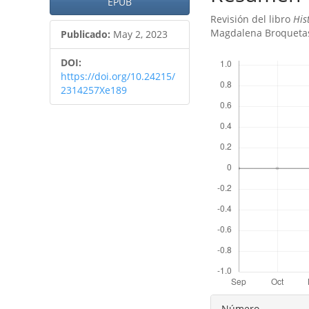
artículo
artículo
EPUB
Revisión del libro
His
Magdalena Broqueta
Publicado:
May 2, 2023
Descargas
DOI:
https://doi.org/10.24215/
2314257Xe189
Detalles
Número