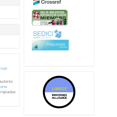
cial-
sitiosfahce
 autores
oria
propiadas