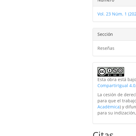
del
Vol. 23 Núm. 1 (20
artículo
Sección
Reseñas
Esta obra está baj
CompartirIgual 4.0
La cesión de derec
para que el trabajo
Académica
) y difu
para su indización,
Citas