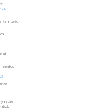
de
1-1-
, territorio
los
e al
zamientos
df
ocios:
a y redes
rds.),