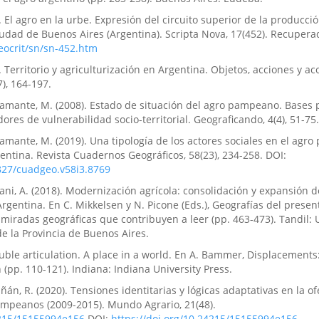
 El agro en la urbe. Expresión del circuito superior de la producci
iudad de Buenos Aires (Argentina). Scripta Nova, 17(452). Recupera
eocrit/sn/sn-452.htm
 Territorio y agriculturización en Argentina. Objetos, acciones y ac
), 164-197.
amante, M. (2008). Estado de situación del agro pampeano. Bases 
ores de vulnerabilidad socio-territorial. Geograficando, 4(4), 51-75.
amante, M. (2019). Una tipología de los actores sociales en el agr
entina. Revista Cuadernos Geográficos, 58(23), 234-258. DOI:
0827/cuadgeo.v58i3.8769
ani, A. (2018). Modernización agrícola: consolidación y expansión d
Argentina. En C. Mikkelsen y N. Picone (Eds.), Geografías del presen
miradas geográficas que contribuyen a leer (pp. 463-473). Tandil: 
e la Provincia de Buenos Aires.
uble articulation. A place in a world. En A. Bammer, Displacements:
 (pp. 110-121). Indiana: Indiana University Press.
ñán, R. (2020). Tensiones identitarias y lógicas adaptativas en la of
pampeanos (2009-2015). Mundo Agrario, 21(48).
4215/15155994e156
DOI:
https://doi.org/10.24215/15155994e156