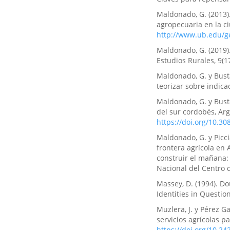
Maldonado, G. (2013).
agropecuaria en la c
http://www.ub.edu/g
Maldonado, G. (2019).
Estudios Rurales, 9(17
Maldonado, G. y Bust
teorizar sobre indicad
Maldonado, G. y Bust
del sur cordobés, Arg
https://doi.org/10.3
Maldonado, G. y Picci
frontera agrícola en 
construir el mañana: 
Nacional del Centro d
Massey, D. (1994). Do
Identities in Question
Muzlera, J. y Pérez Ga
servicios agrícolas 
https://doi.org/10.2