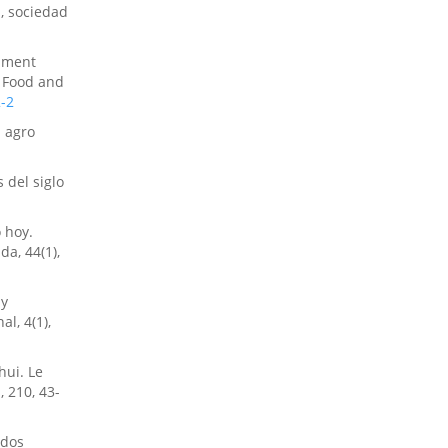
, sociedad
opment
, Food and
-2
l agro
 del siglo
 hoy.
a, 44(1),
 y
l, 4(1),
hui. Le
 210, 43-
udos