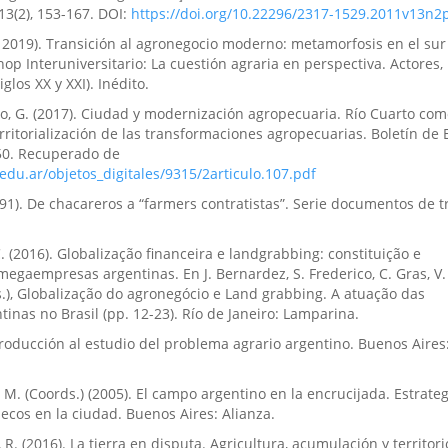
13(2), 153-167. DOI:
https://doi.org/10.22296/2317-1529.2011v13n2
e 2019). Transición al agronegocio moderno: metamorfosis en el sur
op Interuniversitario: La cuestión agraria en perspectiva. Actores,
glos XX y XXI). Inédito.
do, G. (2017). Ciudad y modernización agropecuaria. Río Cuarto com
rritorialización de las transformaciones agropecuarias. Boletín de 
-50. Recuperado de
.edu.ar/objetos_digitales/9315/2articulo.107.pdf
1991). De chacareros a “farmers contratistas”. Serie documentos de t
C. (2016). Globalização financeira e landgrabbing: constituição e
megaempresas argentinas. En J. Bernardez, S. Frederico, C. Gras, 
.), Globalização do agronegócio e Land grabbing. A atuação das
nas no Brasil (pp. 12-23). Río de Janeiro: Lamparina.
Introducción al estudio del problema agrario argentino. Buenos Aires
, M. (Coords.) (2005). El campo argentino en la encrucijada. Estrateg
, ecos en la ciudad. Buenos Aires: Alianza.
, R. (2016). La tierra en disputa. Agricultura, acumulación y territori