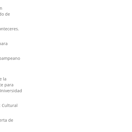
ón
do de
onteceres.
para
o pampeano
e la
te para
Universidad
 Cultural
erta de