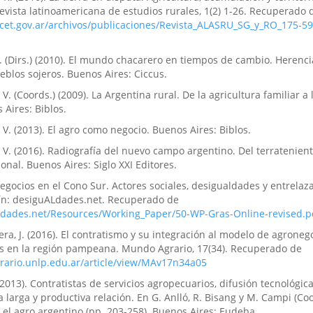
evista latinoamericana de estudios rurales, 1(2) 1-26. Recuperado 
cet.gov.ar/archivos/publicaciones/Revista_ALASRU_SG_y_RO_175-59
K. (Dirs.) (2010). El mundo chacarero en tiempos de cambio. Herencia
eblos sojeros. Buenos Aires: Ciccus.
V. (Coords.) (2009). La Argentina rural. De la agricultura familiar a 
Aires: Biblos.
 V. (2013). El agro como negocio. Buenos Aires: Biblos.
 V. (2016). Radiografía del nuevo campo argentino. Del terratenient
nal. Buenos Aires: Siglo XXI Editores.
negocios en el Cono Sur. Actores sociales, desigualdades y entrela
lín: desiguALdades.net. Recuperado de
ldades.net/Resources/Working_Paper/50-WP-Gras-Online-revised.p
ra, J. (2016). El contratismo y su integración al modelo de agroneg
os en la región pampeana. Mundo Agrario, 17(34). Recuperado de
ario.unlp.edu.ar/article/view/MAv17n34a05
 (2013). Contratistas de servicios agropecuarios, difusión tecnológic
 larga y productiva relación. En G. Anlló, R. Bisang y M. Campi (Coo
el agro argentino (pp. 203-258). Buenos Aires: Eudeba.