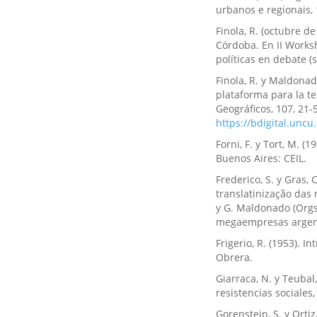
urbanos e regionais, 
Finola, R. (octubre d
Córdoba. En II Worksh
políticas en debate (si
Finola, R. y Maldona
plataforma para la te
Geográficos, 107, 21
https://bdigital.uncu
Forni, F. y Tort, M. (
Buenos Aires: CEIL.
Frederico, S. y Gras, 
translatinização das 
y G. Maldonado (Orgs
megaempresas argenti
Frigerio, R. (1953). 
Obrera.
Giarraca, N. y Teubal
resistencias sociales
Gorenstein, S. y Ortiz