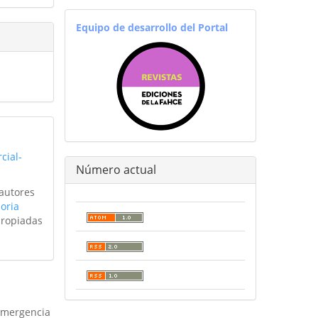
equiporevistas
Equipo de desarrollo del Portal
cial-
Número actual
 autores
oria
propiadas
 emergencia