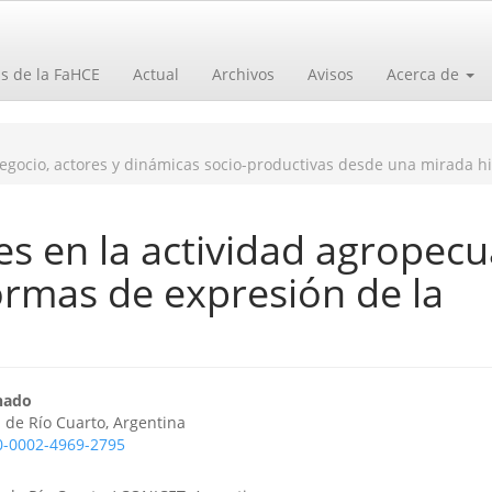
as de la FaHCE
Actual
Archivos
Avisos
Acerca de
negocio, actores y dinámicas socio-productivas desde una mirada hi
es en la actividad agropecu
ormas de expresión de la
o
o
nado
 de Río Cuarto, Argentina
00-0002-4969-2795