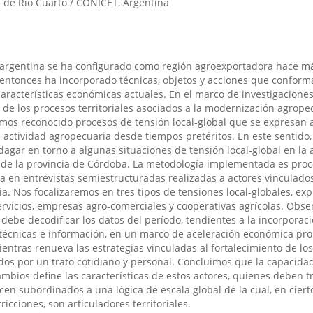
 de Río Cuarto / CONICET, Argentina
argentina se ha configurado como región agroexportadora hace m
 entonces ha incorporado técnicas, objetos y acciones que conform
aracterísticas económicas actuales. En el marco de investigaciones
s de los procesos territoriales asociados a la modernización agrope
emos reconocido procesos de tensión local-global que se expresan a
a actividad agropecuaria desde tiempos pretéritos. En este sentido, 
ndagar en torno a algunas situaciones de tensión local-global en la 
 de la provincia de Córdoba. La metodología implementada es proc
da en entrevistas semiestructuradas realizadas a actores vinculados
a. Nos focalizaremos en tres tipos de tensiones local-globales, ex
servicios, empresas agro-comerciales y cooperativas agrícolas. Obs
debe decodificar los datos del período, tendientes a la incorporac
, técnicas e información, en un marco de aceleración económica pr
mientras renueva las estrategias vinculadas al fortalecimiento de los
ados por un trato cotidiano y personal. Concluimos que la capacida
mbios define las características de estos actores, quienes deben 
ecen subordinados a una lógica de escala global de la cual, en cier
icciones, son articuladores territoriales.