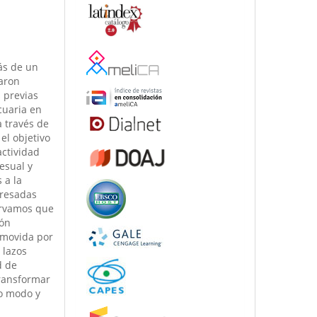
ás de un
aron
 previas
cuaria en
 través de
el objetivo
actividad
esual y
 a la
presadas
ervamos que
ión
omovida por
 lazos
d de
transformar
to modo y