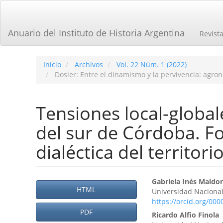
Navegación
principal
Contenido
Anuario del Instituto de Historia Argentina
Revist
principal
Barra
lateral
Inicio
Archivos
Vol. 22 Núm. 1 (2022)
Dosier: Entre el dinamismo y la pervivencia: agro
Tensiones local-global
del sur de Córdoba. F
dialéctica del territori
Barra
Contenid
Gabriela Inés Maldo
HTML
Universidad Nacional
lateral
principal
https://orcid.org/00
del
PDF
del
Ricardo Alfio Finola