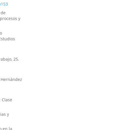
p153
 de
 procesos y
o
Estudios
rabajo, 25.
V. Hernández
: Clase
ias y
o en la