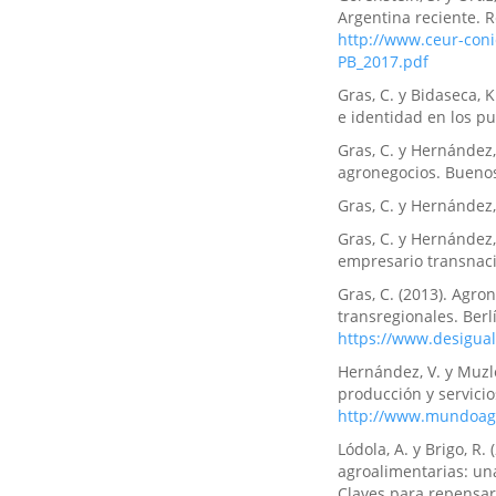
Argentina reciente. R
http://www.ceur-coni
PB_2017.pdf
Gras, C. y Bidaseca, 
e identidad en los pu
Gras, C. y Hernández, 
agronegocios. Buenos 
Gras, C. y Hernández,
Gras, C. y Hernández,
empresario transnacio
Gras, C. (2013). Agro
transregionales. Ber
https://www.desigua
Hernández, V. y Muzle
producción y servici
http://www.mundoagr
Lódola, A. y Brigo, R.
agroalimentarias: una
Claves para repensar 