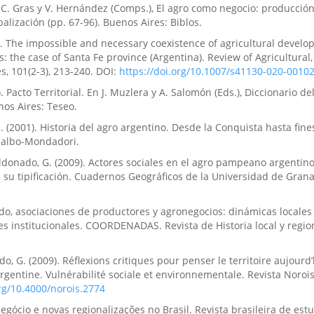
 C. Gras y V. Hernández (Comps.), El agro como negocio: producción
obalización (pp. 67-96). Buenos Aires: Biblos.
). The impossible and necessary coexistence of agricultural devel
 the case of Santa Fe province (Argentina). Review of Agricultural
, 101(2-3), 213-240. DOI:
https://doi.org/10.1007/s41130-020-00102
. Pacto Territorial. En J. Muzlera y A. Salomón (Eds.), Diccionario de
os Aires: Teseo.
. (2001). Historia del agro argentino. Desde la Conquista hasta fines
ijalbo-Mondadori.
donado, G. (2009). Actores sociales en el agro pampeano argentino
su tipificación. Cuadernos Geográficos de la Universidad de Granad
tado, asociaciones de productores y agronegocios: dinámicas locales
les institucionales. COORDENADAS. Revista de Historia local y regiona
o, G. (2009). Réflexions critiques pour penser le territoire aujourd’
rgentine. Vulnérabilité sociale et environnementale. Revista Norois,
org/10.4000/norois.2774
onegócio e novas regionalizações no Brasil. Revista brasileira de est