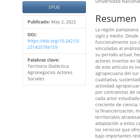
Universidad Nacional
artículo
artículo
EPUB
Resumen
Publicado:
May 2, 2022
La región pampeana 
DOI:
siglo y medio. Desde
https://doi.org/10.24215/
funcionalmente sus c
2314257Xe159
vinculadas al análisi
su período actual, h
Palabras clave:
actores insertos en l
Territorio Dialéctica
de este artículo es i
Agronegocios Actores
agropecuaria del sur
Sociales
cualitativa, sustenta
actividad agropecuari
por contratistas de 
cada actor estudiado 
creciente de ciencia
la financierización, 
territoriales atraves
adaptación a estos ca
los servicios que ofr
bajo importantes restr