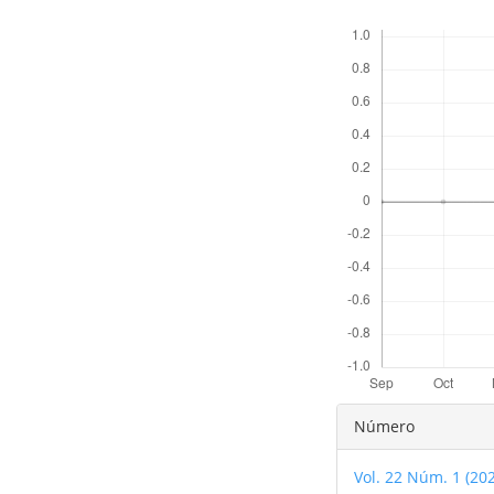
Descargas
Detalles
Número
del
Vol. 22 Núm. 1 (20
artículo