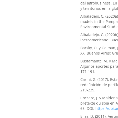
del agrobusiness. En
y territorios en la gl
Albaladejo, C. (2020a
models in the Pampas:
Environmental Studies
Albaladejo, C. (2020b)
iberoamericano. Buen
Barsky, O. y Gelman, J
XX. Buenos Aires: Gr
Bustamante, M. y Mal
Algunos aportes para 
171-191.
Carini, G. (2017). Es
redefinición de perfi
219-239.
Cóccaro, J. y Maldonad
prétexte du soja en A
68. DOI:
https://doi.
Elias, D. (2011). Agr