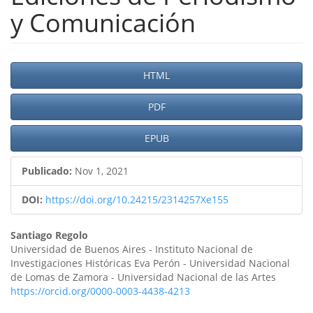
y Comunicación
Barra
HTML
lateral
PDF
del
artículo
EPUB
Publicado:
Nov 1, 2021
DOI:
https://doi.org/10.24215/2314257Xe155
Contenido
Santiago Regolo
Universidad de Buenos Aires - Instituto Nacional de
principal
Investigaciones Históricas Eva Perón - Universidad Nacional
de Lomas de Zamora - Universidad Nacional de las Artes
del
https://orcid.org/0000-0003-4438-4213
artículo