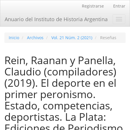
Navegación
Registrarse
Entrar
principal
Contenido
Anuario del Instituto de Historia Argentina
Toggl
principal
navig
Barra
lateral
Inicio
Archivos
Vol. 21 Núm. 2 (2021)
Reseñas
Rein, Raanan y Panella,
Claudio (compiladores)
(2019). El deporte en el
primer peronismo.
Estado, competencias,
deportistas. La Plata:
Ediciones de Periodismo