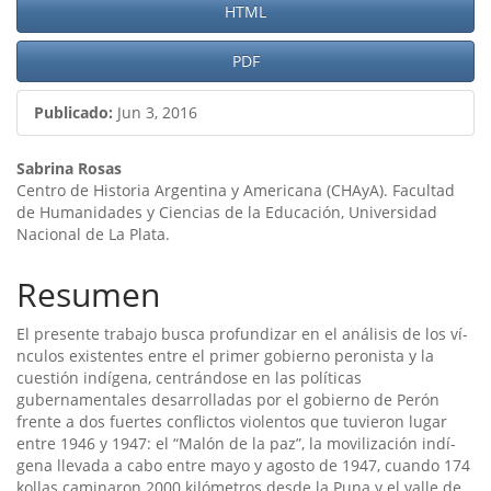
Barra
HTML
lateral
PDF
del
artículo
Publicado:
Jun 3, 2016
Contenido
Sabrina Rosas
Centro de Historia Argentina y Americana (CHAyA). Facultad
principal
de Humanidades y Ciencias de la Educación, Universidad
Nacional de La Plata.
del
artículo
Resumen
El presente trabajo busca profundizar en el análisis de los ví­
nculos existentes entre el primer gobierno peronista y la
cuestión indí­gena, centrándose en las polí­ticas
gubernamentales desarrolladas por el gobierno de Perón
frente a dos fuertes conflictos violentos que tuvieron lugar
entre 1946 y 1947: el “Malón de la paz”, la movilización indí­
gena llevada a cabo entre mayo y agosto de 1947, cuando 174
kollas caminaron 2000 kilómetros desde la Puna y el valle de