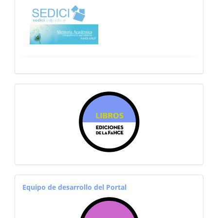
sitiosfahce
equiporevistas
Equipo de desarrollo del Portal