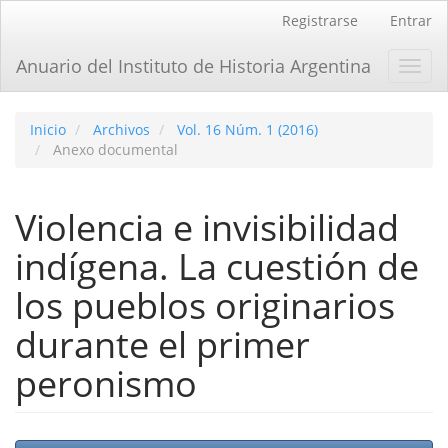
Navegación
Registrarse
Entrar
principal
Contenido
Anuario del Instituto de Historia Argentina
Toggl
principal
navig
Barra
lateral
Inicio
Archivos
Vol. 16 Núm. 1 (2016)
Anexo documental
Violencia e invisibilidad
indí­gena. La cuestión de
los pueblos originarios
durante el primer
peronismo