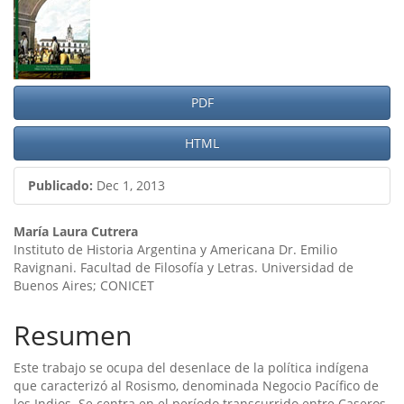
lateral
del
artículo
PDF
HTML
Publicado:
Dec 1, 2013
Contenido
María Laura Cutrera
Instituto de Historia Argentina y Americana Dr. Emilio
principal
Ravignani. Facultad de Filosofía y Letras. Universidad de
Buenos Aires; CONICET
del
artículo
Resumen
Este trabajo se ocupa del desenlace de la polí­tica indí­gena
que caracterizó al Rosismo, denominada Negocio Pací­fico de
los Indios. Se centra en el perí­odo transcurrido entre Caseros