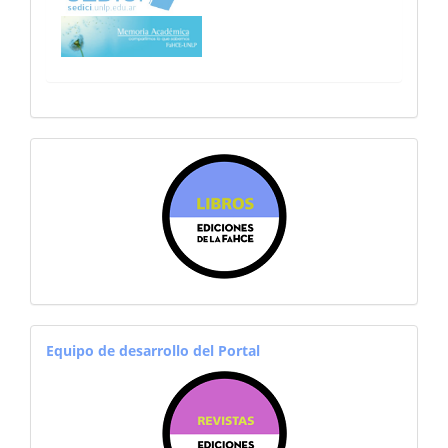
sitiosfahce
equiporevistas
Equipo de desarrollo del Portal