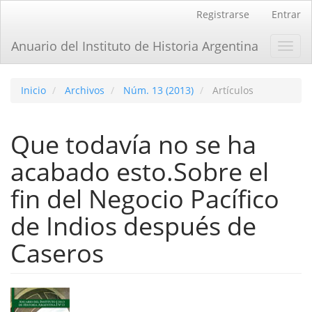
Navegación
Registrarse
Entrar
principal
Contenido
Anuario del Instituto de Historia Argentina
Toggl
principal
navig
Barra
lateral
Inicio
Archivos
Núm. 13 (2013)
Artículos
Que todaví­a no se ha
acabado esto.Sobre el
fin del Negocio Pací­fico
de Indios después de
Caseros
Barra