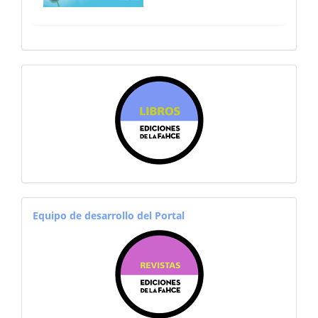
sitiosfahce
equiporevistas
Equipo de desarrollo del Portal