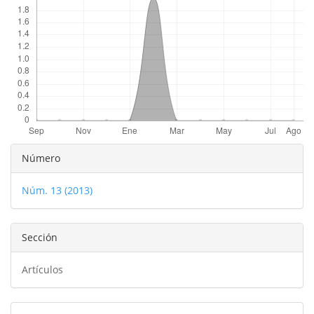
Detalles
Número
del
Núm. 13 (2013)
artículo
Sección
Artículos