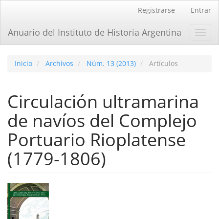
Navegación
Registrarse
Entrar
principal
Contenido
Anuario del Instituto de Historia Argentina
Toggl
principal
navig
Barra
lateral
Inicio
Archivos
Núm. 13 (2013)
Artículos
Circulación ultramarina
de naví­os del Complejo
Portuario Rioplatense
(1779-1806)
Barra
lateral