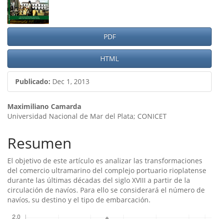
del
artículo
PDF
HTML
Publicado:
Dec 1, 2013
Contenido
Maximiliano Camarda
Universidad Nacional de Mar del Plata; CONICET
principal
del
Resumen
artículo
El objetivo de este artí­culo es analizar las transformaciones
del comercio ultramarino del complejo portuario rioplatense
durante las últimas décadas del siglo XVIII a partir de la
circulación de naví­os. Para ello se considerará el número de
naví­os, su destino y el tipo de embarcación.
Descargas