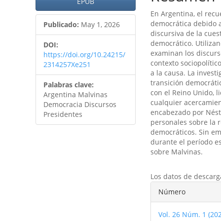
artículo
artículo
EPUB
En Argentina, el recu
democrática debido a
Publicado:
May 1, 2026
discursiva de la cues
democrático. Utilizan
DOI:
examinan los discurso
https://doi.org/10.24215/
contexto sociopolític
2314257Xe251
a la causa. La invest
transición democrátic
Palabras clave:
con el Reino Unido, l
Argentina Malvinas
cualquier acercamien
Democracia Discursos
encabezado por Néstor
Presidentes
personales sobre la r
democráticos. Sin em
durante el período e
sobre Malvinas.
Descargas
Los datos de descarg
Detalles
Número
del
Vol. 26 Núm. 1 (20