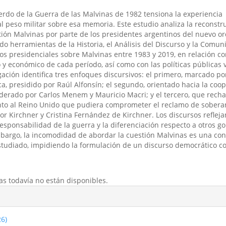
erdo de la Guerra de las Malvinas de 1982 tensiona la experiencia
l peso militar sobre esa memoria. Este estudio analiza la reconstr
tión Malvinas por parte de los presidentes argentinos del nuevo o
do herramientas de la Historia, el Análisis del Discurso y la Comuni
s presidenciales sobre Malvinas entre 1983 y 2019, en relación co
o y económico de cada período, así como con las políticas públicas 
igación identifica tres enfoques discursivos: el primero, marcado por
a, presidido por Raúl Alfonsín; el segundo, orientado hacia la coo
iderado por Carlos Menem y Mauricio Macri; y el tercero, que rech
to al Reino Unido que pudiera comprometer el reclamo de soberan
 Kirchner y Cristina Fernández de Kirchner. Los discursos refleja
esponsabilidad de la guerra y la diferenciación respecto a otros g
bargo, la incomodidad de abordar la cuestión Malvinas es una con
studiado, impidiendo la formulación de un discurso democrático c
as todavía no están disponibles.
26)