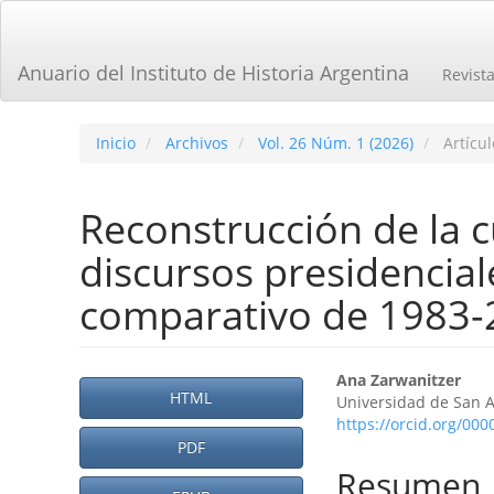
Navegación
principal
Contenido
Anuario del Instituto de Historia Argentina
Revist
principal
Barra
lateral
Inicio
Archivos
Vol. 26 Núm. 1 (2026)
Artícul
Reconstrucción de la c
discursos presidencial
comparativo de 1983-
Barra
Contenid
Ana Zarwanitzer
HTML
Universidad de San A
lateral
principal
https://orcid.org/00
del
PDF
del
Resumen