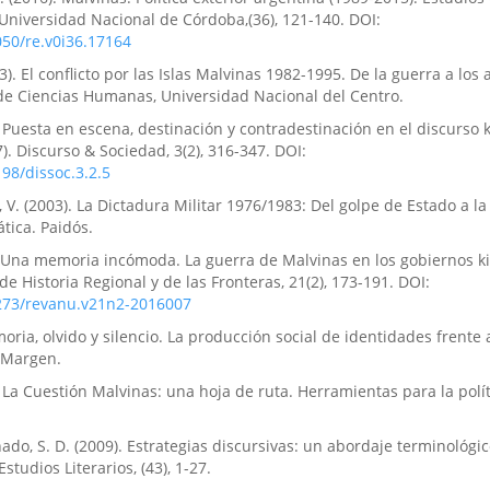
Universidad Nacional de Córdoba,(36), 121-140. DOI:
050/re.v0i36.17164
3). El conflicto por las Islas Malvinas 1982-1995. De la guerra a los
 de Ciencias Humanas, Universidad Nacional del Centro.
. Puesta en escena, destinación y contradestinación en el discurso 
). Discurso & Sociedad, 3(2), 316-347. DOI:
198/dissoc.3.2.5
 V. (2003). La Dictadura Militar 1976/1983: Del golpe de Estado a la
tica. Paidós.
. Una memoria incómoda. La guerra de Malvinas en los gobiernos ki
de Historia Regional y de las Fronteras, 21(2), 173-191. DOI:
8273/revanu.v21n2-2016007
moria, olvido y silencio. La producción social de identidades frente 
l Margen.
 La Cuestión Malvinas: una hoja de ruta. Herramientas para la polít
nado, S. D. (2009). Estrategias discursivas: un abordaje terminológic
studios Literarios, (43), 1-27.