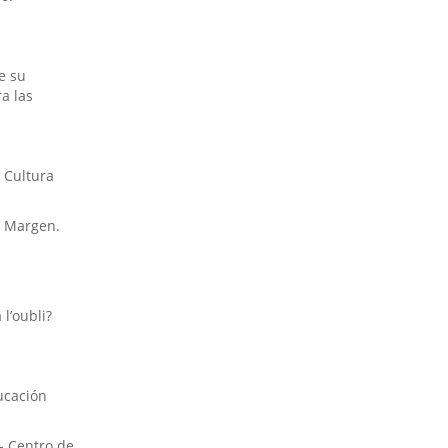
de su
a las
 Cultura
l Margen.
l’oubli?
ucación
 - Centro de