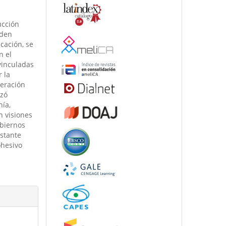
ucción
rden
cación, se
n el
vinculadas
 la
peración
azó
ía,
n visiones
obiernos
stante
ohesivo