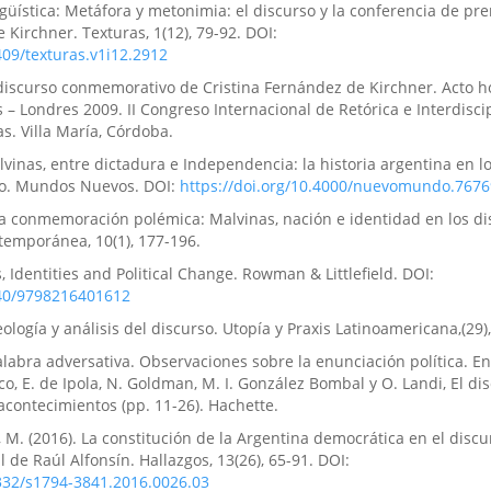
ingüística: Metáfora y metonimia: el discurso y la conferencia de pr
 Kirchner. Texturas, 1(12), 79-92. DOI:
409/texturas.v1i12.2912
El discurso conmemorativo de Cristina Fernández de Kirchner. Acto 
 – Londres 2009. II Congreso Internacional de Retórica e Interdisci
as. Villa María, Córdoba.
alvinas, entre dictadura e Independencia: la historia argentina en l
o. Mundos Nuevos. DOI:
https://doi.org/10.4000/nuevomundo.7676
Una conmemoración polémica: Malvinas, nación e identidad en los di
temporánea, 10(1), 177-196.
ies, Identities and Political Change. Rowman & Littlefield. DOI:
040/9798216401612
deología y análisis del discurso. Utopía y Praxis Latinoamericana,(29),
palabra adversativa. Observaciones sobre la enunciación política. En
ico, E. de Ipola, N. Goldman, M. I. González Bombal y O. Landi, El di
 acontecimientos (pp. 11-26). Hachette.
i, M. (2016). La constitución de la Argentina democrática en el disc
 de Raúl Alfonsín. Hallazgos, 13(26), 65-91. DOI:
5332/s1794-3841.2016.0026.03