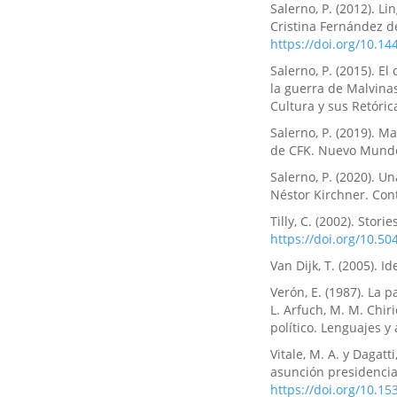
Salerno, P. (2012). L
Cristina Fernández de
https://doi.org/10.14
Salerno, P. (2015). 
la guerra de Malvinas
Cultura y sus Retóric
Salerno, P. (2019). M
de CFK. Nuevo Mund
Salerno, P. (2020). 
Néstor Kirchner. Con
Tilly, C. (2002). Stor
https://doi.org/10.5
Van Dijk, T. (2005). I
Verón, E. (1987). La 
L. Arfuch, M. M. Chir
político. Lenguajes y
Vitale, M. A. y Dagatt
asunción presidencial
https://doi.org/10.1