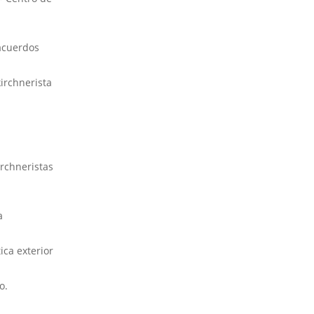
 acuerdos
kirchnerista
rchneristas
a
ica exterior
o.