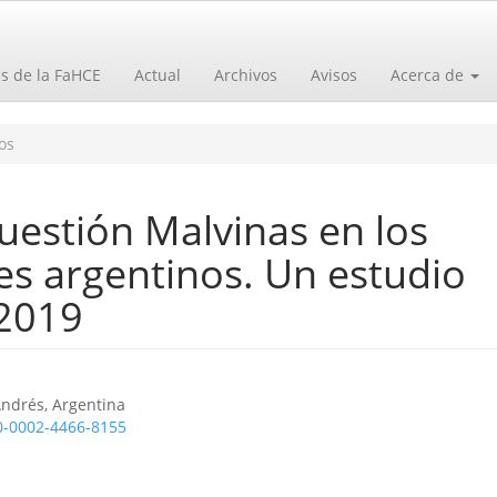
as de la FaHCE
Actual
Archivos
Avisos
Acerca de
os
uestión Malvinas en los
es argentinos. Un estudio
2019
o
ndrés, Argentina
00-0002-4466-8155