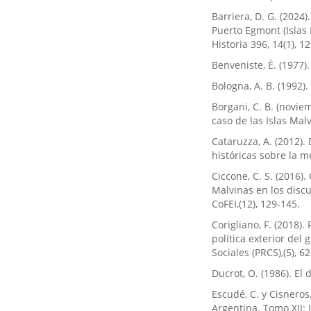
Barriera, D. G. (2024
Puerto Egmont (Islas 
Historia 396, 14(1), 1
Benveniste, É. (1977).
Bologna, A. B. (1992).
Borgani, C. B. (novie
caso de las Islas Mal
Cataruzza, A. (2012).
históricas sobre la me
Ciccone, C. S. (2016
Malvinas en los disc
CoFEI,(12), 129-145.
Corigliano, F. (2018)
política exterior del
Sociales (PRCS),(5), 6
Ducrot, O. (1986). El 
Escudé, C. y Cisneros
Argentina. Tomo XII: