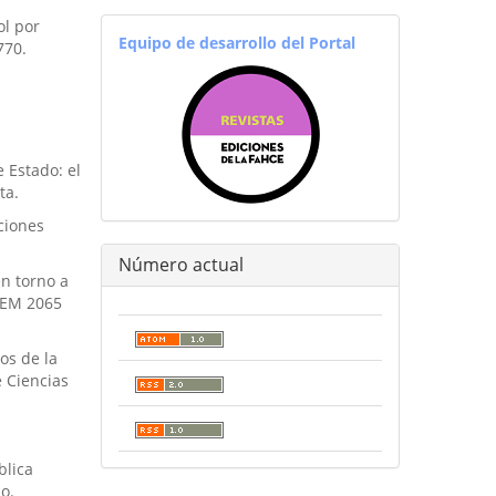
ol por
equiporevistas
Equipo de desarrollo del Portal
770.
 Estado: el
ta.
aciones
Número actual
n torno a
FEM 2065
os de la
e Ciencias
blica
o.