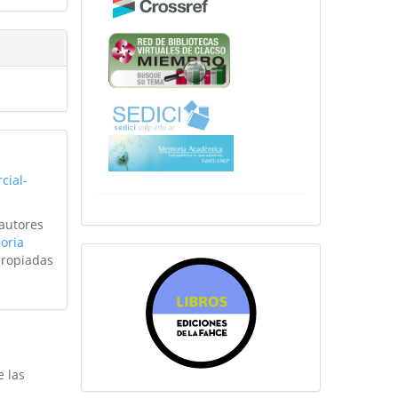
cial-
 autores
oria
sitiosfahce
propiadas
e las