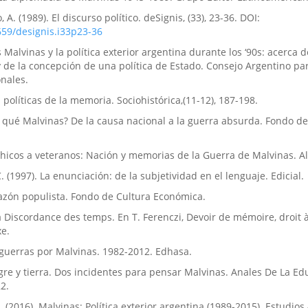
 A. (1989). El discurso político. deSignis, (33), 23-36. DOI:
659/designis.i33p23-36
las Malvinas y la política exterior argentina durante los ‘90s: acerca 
 de la concepción de una política de Estado. Consejo Argentino par
nales.
 políticas de la memoria. Sociohistórica,(11-12), 187-198.
r qué Malvinas? De la causa nacional a la guerra absurda. Fondo de
 chicos a veteranos: Nación y memorias de la Guerra de Malvinas. A
 (1997). La enunciación: de la subjetividad en el lenguaje. Edicial.
 razón populista. Fondo de Cultura Económica.
La Discordance des temps. En T. Ferenczi, Devoir de mémoire, droit à 
e.
s guerras por Malvinas. 1982-2012. Edhasa.
ngre y tierra. Dos incidentes para pensar Malvinas. Anales De La Ed
2.
 (2016). Malvinas: Política exterior argentina (1989-2015). Estudios