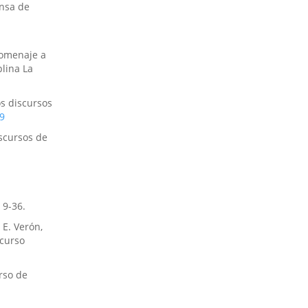
ensa de
homenaje a
plina La
os discursos
9
scursos de
 9-36.
 E. Verón,
scurso
urso de