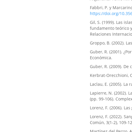
Fabbri, P. y Marcarino,
https://doi.org/10.35
Gil, S. (1999). Las is
fundamento teórico y
Relaciones Internacio
Groppo, B. (2002). Las
Guber, R. (2001). ¿Po
Económica.
Guber, R. (2009). De
Kerbrat-Orecchioni, C.
Laclau, E. (2005). La
Lapierre, N. (2002). 
(pp. 99-106). Complex
Lorenz, F. (2006). La
Lorenz, F. (2022). Sa
Común, 3(1-2), 109-12
Martínez del Pezzo, A.