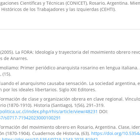
igaciones Científicas y Técnicas (CONICET), Rosario, Argentina. Mie
Históricos de los Trabajadores y las Izquierdas (CEHTI).
 (2005). La FORA: Ideología y trayectoria del movimiento obrero rev
os de Anarres.
emoliamo: Primer periódico anarquista rosarino en lengua italiana.
 (15).
 Cuando el anarquismo causaba sensación. La sociedad argentina, e
 por los ideales libertarios. Siglo XXI Editores.
. Formación de clase y organización obrera en clave regional. Víncul
io (1870-1910). Historia (Santiago), 1(56), 291–319.
politica.uc.cl/index.php/rhis/article/view/48231
DOI:
4067/s0717-71942023000100291
a formación del movimiento obrero en Rosario, Argentina. Clase, ide
ión (1870-1904). Cuadernos de Historia, (63).
https://doi.org/10.5354
:
https://doi.org/10.5354/0719-1243.2025.81942