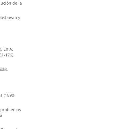
lución de la
 Hobsbawm y
. En A.
51-176).
ooks.
a (1890-
: problemas
la