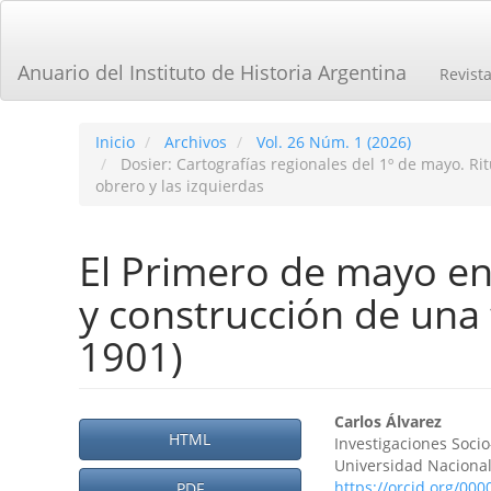
Navegación
principal
Contenido
Anuario del Instituto de Historia Argentina
Revist
principal
Barra
lateral
Inicio
Archivos
Vol. 26 Núm. 1 (2026)
Dosier: Cartografías regionales del 1º de mayo. Ri
obrero y las izquierdas
El Primero de mayo en
y construcción de una 
1901)
Barra
Contenid
Carlos Álvarez
HTML
Investigaciones Socio
lateral
principal
Universidad Nacional
https://orcid.org/00
PDF