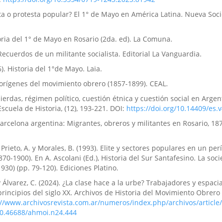
esta o protesta popular? El 1° de Mayo en América Latina. Nueva Soci
storia del 1° de Mayo en Rosario (2da. ed). La Comuna.
Recuerdos de un militante socialista. Editorial La Vanguardia.
. Historia del 1°de Mayo. Laia.
s orígenes del movimiento obrero (1857-1899). CEAL.
uierdas, régimen político, cuestión étnica y cuestión social en Argen
Escuela de Historia, (12), 193-221. DOI:
https://doi.org/10.14409/es.
 Barcelona argentina: Migrantes, obreros y militantes en Rosario, 18
, Prieto, A. y Morales, B. (1993). Elite y sectores populares en un pe
870-1900). En A. Ascolani (Ed.), Historia del Sur Santafesino. La soc
30) (pp. 79-120). Ediciones Platino.
 y Álvarez, C. (2024). ¿La clase hace a la urbe? Trabajadores y espaci
principios del siglo XX. Archivos de Historia del Movimiento Obrero 
://www.archivosrevista.com.ar/numeros/index.php/archivos/article
/10.46688/ahmoi.n24.444