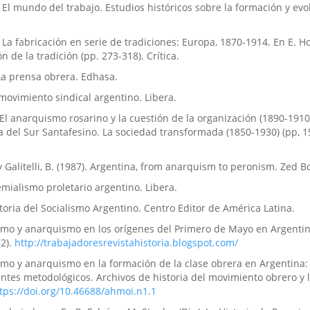
El mundo del trabajo. Estudios históricos sobre la formación y evo
 La fabricación en serie de tradiciones: Europa, 1870-1914. En E.
n de la tradición (pp. 273-318). Crítica.
 La prensa obrera. Edhasa.
l movimiento sindical argentino. Libera.
 El anarquismo rosarino y la cuestión de la organización (1890-1910)
ria del Sur Santafesino. La sociedad transformada (1850-1930) (pp, 1
 y Galitelli, B. (1987). Argentina, from anarquism to peronism. Zed B
emialismo proletario argentino. Libera.
storia del Socialismo Argentino. Centro Editor de América Latina.
lismo y anarquismo en los orígenes del Primero de Mayo en Argentin
(2).
http://trabajadoresrevistahistoria.blogspot.com/
lismo y anarquismo en la formación de la clase obrera en Argentina
untes metodológicos. Archivos de historia del movimiento obrero y 
tps://doi.org/10.46688/ahmoi.n1.1