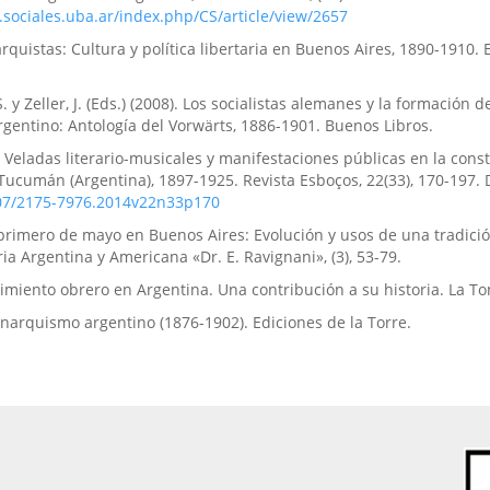
.sociales.uba.ar/index.php/CS/article/view/2657
arquistas: Cultura y política libertaria en Buenos Aires, 1890-1910. 
. y Zeller, J. (Eds.) (2008). Los socialistas alemanes y la formación d
gentino: Antología del Vorwärts, 1886-1901. Buenos Libros.
. Veladas literario-musicales y manifestaciones públicas en la cons
ucumán (Argentina), 1897-1925. Revista Esboços, 22(33), 170-197. 
007/2175-7976.2014v22n33p170
l primero de mayo en Buenos Aires: Evolución y usos de una tradició
ria Argentina y Americana «Dr. E. Ravignani», (3), 53-79.
ovimiento obrero en Argentina. Una contribución a su historia. La T
Anarquismo argentino (1876-1902). Ediciones de la Torre.