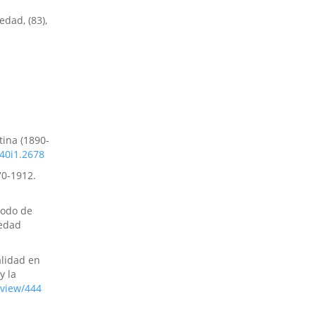
edad, (83),
tina (1890-
v40i1.2678
70-1912.
ríodo de
iedad
alidad en
y la
/view/444