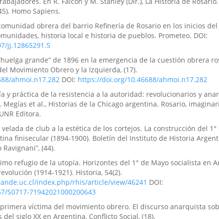
 trabajadores. En R. Falcón y M. Stanley (Dir.), La Historia de Rosari
45). Homo Sapiens.
 comunidad obrera del barrio Refinería de Rosario en los inicios del 
omunidades, historia local e historia de pueblos. Prometeo. DOI:
07/jj.12865291.5
a “huelga grande” de 1896 en la emergencia de la cuestión obrera ro
del Movimiento Obrero y la Izquierda, (17).
6688/ahmoi.n17.282
DOI:
https://doi.org/10.46688/ahmoi.n17.282
ría y práctica de la resistencia a la autoridad: revolucionarios y ana
. Megías et al., Historias de la Chicago argentina. Rosario, imaginar
UNR Editora.
a velada de club a la estética de los cortejos. La construcción del 1
tina finisecular (1894-1900). Boletín del Instituto de Historia Argent
 Ravignani”, (44).
último refugio de la utopía. Horizontes del 1° de Mayo socialista en 
evolución (1914-1921). Historia, 54(2).
rande.uc.cl/index.php/rhis/article/view/46241
DOI:
4067/S0717-71942021000200643
La primera víctima del movimiento obrero. El discurso anarquista sob
del siglo XX en Argentina, Conflicto Social, (18).