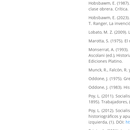
Hobsbawm, E. (1987). 
clase obrera. Crítica.
Hobsbawm, E. (2023).
T. Ranger, La invenció
Lobato, M. Z. (2009).
Marotta, S. (1975). E
Monserrat, A. (1993).
Ascolani (ed.), Histo
Ediciones Platino.
Munck, R., Falcón, R.
Oddone, J. (1975). Gr
Oddone, J. (1983). Hi
Poy, L. (2011). Socia
1895). Trabajadores, 
Poy, L. (2012). Socia
historiográficos y ap
izquierda, (1). DOI:
ht