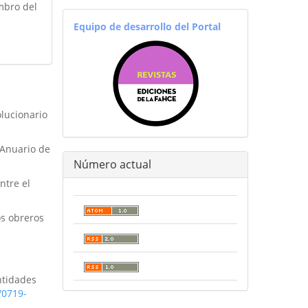
mbro del
equiporevistas
Equipo de desarrollo del Portal
olucionario
 Anuario de
Número actual
ntre el
os obreros
ntidades
/0719-