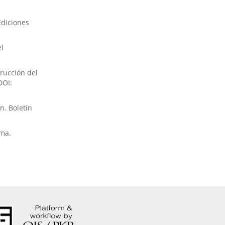
Ediciones
el
trucción del
DOI:
n. Boletín
oma.