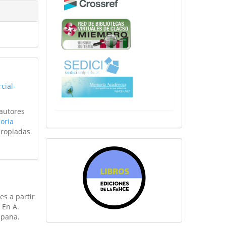
cial-
 autores
oria
propiadas
sitiosfahce
es a partir
 En A.
spana.