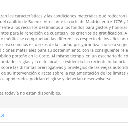
lizan las características y las condiciones materiales que rodearon l
del cabildo de Buenos Aires ante la corte de Madrid, entre 1776 y 
ente a los recursos destinados a los fondos para gastos y honorari
tos para la rendición de cuentas y los criterios de gratificación. A
 inédita, se comprueban las diferencias respecto de los años ante
to, así como los esfuerzos de la ciudad por garantizar no solo su je
iciones materiales para su sostenimiento, con la consiguiente rel
bildo porteño en la Corte. Al mismo tiempo, en un escenario de con
oridades regias y la elite local, se evidencia la creciente influencia
sobre las distintas prerrogativas y privilegios de las viejas autori
s de su intervención directa sobre la reglamentación de los límites 
 los apoderados podrían elegirse y deberían desenvolverse.
as todavía no están disponibles.
25)