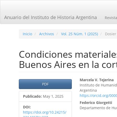
Navegación
principal
Contenido
Anuario del Instituto de Historia Argentina
Revist
principal
Barra
lateral
Inicio
Archivos
Vol. 25 Núm. 1 (2025)
Dosier
Condiciones materiale
Buenos Aires en la co
Barra
Contenid
Marcela V. Tejerina
PDF
Instituto de Humani
lateral
principal
Argentina
https://orcid.org/00
del
del
Publicado:
May 1, 2025
Federico Giorgetti
artículo
artículo
DOI:
Departamento de Hum
https://doi.org/10.24215/