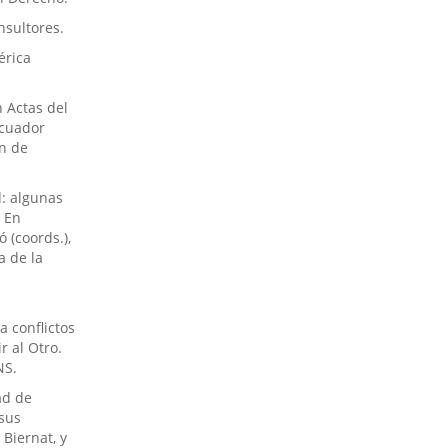
nsultores.
érica
n Actas del
Ecuador
ón de
d: algunas
. En
 (coords.),
a de la
a conflictos
r al Otro.
NS.
ad de
 sus
Biernat, y