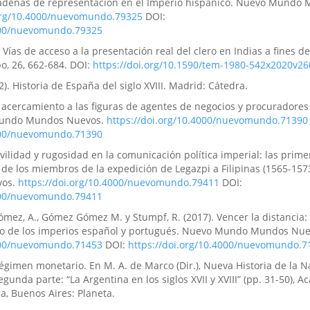
cadenas de representación en el Imperio hispánico. Nuevo Mundo
.org/10.4000/nuevomundo.79325
DOI:
4000/nuevomundo.79325
. Vías de acceso a la presentación real del clero en Indias a fines del 
o, 26, 662-684. DOI:
https://doi.org/10.1590/tem-1980-542x2020v2
2). Historia de España del siglo XVIII. Madrid: Cátedra.
 acercamiento a las figuras de agentes de negocios y procuradores
 Mundo Mundos Nuevos.
https://doi.org/10.4000/nuevomundo.71390
4000/nuevomundo.71390
vilidad y rugosidad en la comunicación política imperial: las prime
 de los miembros de la expedición de Legazpi a Filipinas (1565-157
vos.
https://doi.org/10.4000/nuevomundo.79411
DOI:
4000/nuevomundo.79411
Gómez, A., Gómez Gómez M. y Stumpf, R. (2017). Vencer la distancia:
rno de los imperios español y portugués. Nuevo Mundo Mundos Nue
4000/nuevomundo.71453
DOI:
https://doi.org/10.4000/nuevomundo.7
 régimen monetario. En M. A. de Marco (Dir.), Nueva Historia de la N
egunda parte: “La Argentina en los siglos XVII y XVIII” (pp. 31-50), 
ia, Buenos Aires: Planeta.