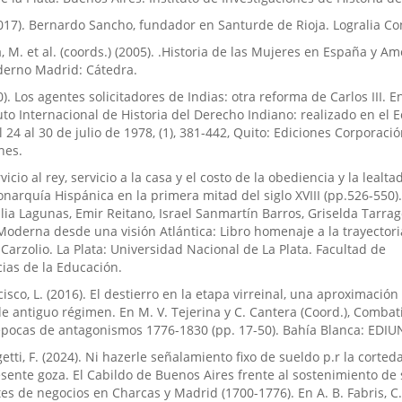
017). Bernardo Sancho, fundador en Santurde de Rioja. Logralia Co
a, M. et al. (coords.) (2005). .Historia de las Mujeres en España y Am
derno Madrid: Cátedra.
). Los agentes solicitadores de Indias: otra reforma de Carlos III. E
uto Internacional de Historia del Derecho Indiano: realizado en el 
 24 al 30 de julio de 1978, (1), 381-442, Quito: Ediciones Corporaci
nes.
vicio al rey, servicio a la casa y el costo de la obediencia y la lealta
narquía Hispánica en la primera mitad del siglo XVIII (pp.526-550)
lia Lagunas, Emir Reitano, Israel Sanmartín Barros, Griselda Tarragó
Moderna desde una visión Atlántica: Libro homenaje a la trayectori
Carzolio. La Plata: Universidad Nacional de La Plata. Facultad de
as de la Educación.
cisco, L. (2016). El destierro en la etapa virreinal, una aproximación 
 de antiguo régimen. En M. V. Tejerina y C. Cantera (Coord.), Combati
 épocas de antagonismos 1776-1830 (pp. 17-50). Bahía Blanca: EDIU
getti, F. (2024). Ni hazerle señalamiento fixo de sueldo p.r la corted
sente goza. El Cabildo de Buenos Aires frente al sostenimiento de
s de negocios en Charcas y Madrid (1700-1776). En A. B. Fabris, C. 