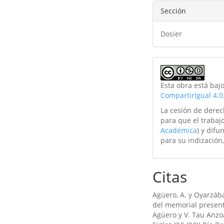
Sección
Dosier
Esta obra está baj
CompartirIgual 4.0
La cesión de derec
para que el trabajo
Académica
) y difu
para su indización,
Citas
Agüero, A. y Oyarzába
del memorial present
Agüero y V. Tau Anzoá