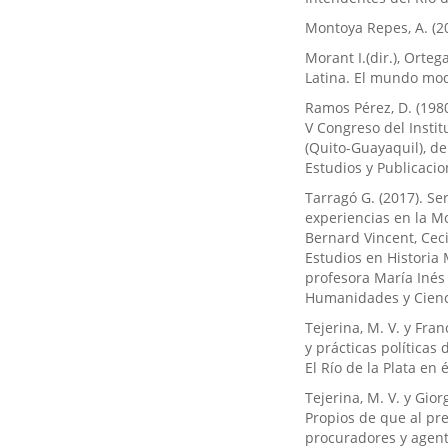
Montoya Repes, A. (2
Morant I.(dir.), Orteg
Latina. El mundo mo
Ramos Pérez, D. (1980
V Congreso del Instit
(Quito-Guayaquil), del
Estudios y Publicacio
Tarragó G. (2017). Ser
experiencias en la Mo
Bernard Vincent, Ceci
Estudios en Historia 
profesora María Inés 
Humanidades y Cienci
Tejerina, M. V. y Fran
y prácticas políticas
El Río de la Plata en
Tejerina, M. V. y Gior
Propios de que al pre
procuradores y agente