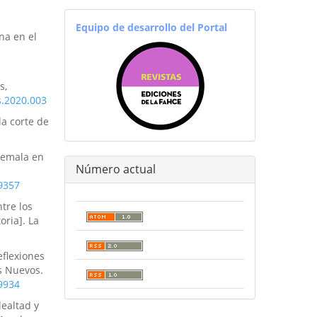
equiporevistas
Equipo de desarrollo del Portal
na en el
s,
s.2020.003
la corte de
temala en
Número actual
9357
tre los
oria]. La
eflexiones
s Nuevos.
9934
lealtad y