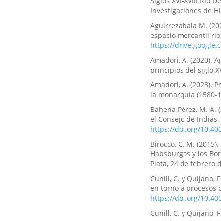
Siglos XVI-XVIII Río 
Investigaciones de Hi
Aguirrezabala M. (20
espacio mercantil rio
https://drive.googl
Amadori, A. (2020). A
principios del siglo X
Amadori, A. (2023). P
la monarquía (1580-16
Bahena Pérez, M. A. 
el Consejo de India
https://doi.org/10.
Birocco, C. M. (2015).
Habsburgos y los Borb
Plata, 24 de febrero 
Cunill, C. y Quijano, 
en torno a procesos
https://doi.org/10.
Cunill, C. y Quijano,