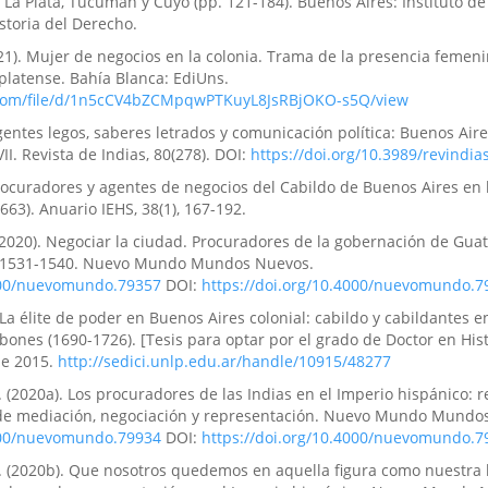
De La Plata, Tucumán y Cuyo (pp. 121-184). Buenos Aires: Instituto de
storia del Derecho.
21). Mujer de negocios en la colonia. Trama de la presencia femeni
platense. Bahía Blanca: EdiUns.
e.com/file/d/1n5cCV4bZCMpqwPTKuyL8JsRBjOKO-s5Q/view
gentes legos, saberes letrados y comunicación política: Buenos Aire
VII. Revista de Indias, 80(278). DOI:
https://doi.org/10.3989/revindia
rocuradores y agentes de negocios del Cabildo de Buenos Aires en 
63). Anuario IEHS, 38(1), 167-192.
(2020). Negociar la ciudad. Procuradores de la gobernación de Gua
s, 1531-1540. Nuevo Mundo Mundos Nuevos.
4000/nuevomundo.79357
DOI:
https://doi.org/10.4000/nuevomundo.7
 La élite de poder en Buenos Aires colonial: cabildo y cabildantes en
ones (1690-1726). [Tesis para optar por el grado de Doctor en Hist
de 2015.
http://sedici.unlp.edu.ar/handle/10915/48277
F. (2020a). Los procuradores de las Indias en el Imperio hispánico: r
 de mediación, negociación y representación. Nuevo Mundo Mundo
4000/nuevomundo.79934
DOI:
https://doi.org/10.4000/nuevomundo.7
 F. (2020b). Que nosotros quedemos en aquella figura como nuestra 