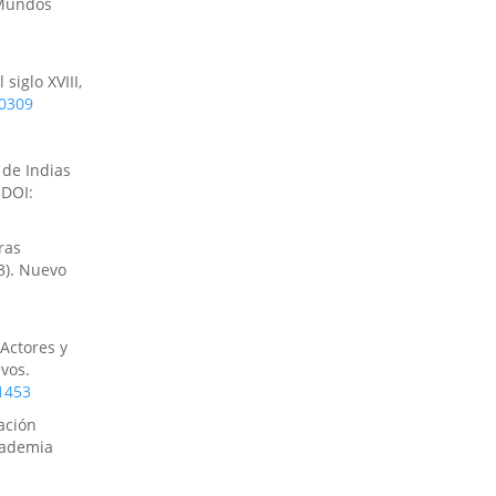
 Mundos
siglo XVIII,
60309
 de Indias
DOI:
ras
3). Nuevo
 Actores y
vos.
1453
ación
Academia