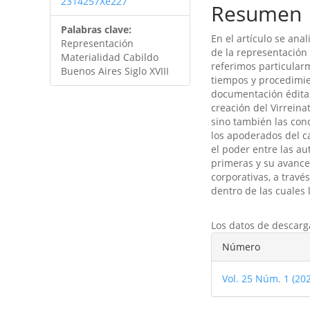
2314257Xe227
Resumen
Palabras clave:
En el artículo se ana
Representación
de la representación 
Materialidad Cabildo
referimos particularm
Buenos Aires Siglo XVIII
tiempos y procedimien
documentación édita e
creación del Virreina
sino también las cond
los apoderados del ca
el poder entre las aut
primeras y su avance 
corporativas, a travé
dentro de las cuales
Descargas
Los datos de descarg
Detalles
Número
del
Vol. 25 Núm. 1 (20
artículo