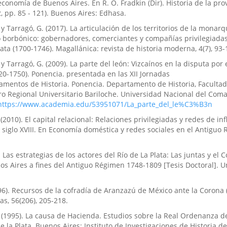
 economía de Buenos Aires. En R. O. Fradkin (Dir). Historia de la pro
 pp. 85 - 121). Buenos Aires: Edhasa.
 y Tarragó, G. (2017). La articulación de los territorios de la monar
 borbónico: gobernadores, comerciantes y compañías privilegiada
lata (1700-1746). Magallánica: revista de historia moderna, 4(7), 93-
y Tarragó, G. (2009). La parte del león: Vizcaínos en la disputa por
0-1750). Ponencia. presentada en las XII Jornadas
amentos de Historia. Ponencia. Departamento de Historia, Facultad
 Regional Universitario Bariloche. Universidad Nacional del Com
https://www.academia.edu/53951071/La_parte_del_le%C3%B3n
(2010). El capital relacional: Relaciones privilegiadas y redes de in
 siglo XVIII. En Economía doméstica y redes sociales en el Antiguo
). Las estrategias de los actores del Río de La Plata: Las juntas y el
s Aires a fines del Antiguo Régimen 1748-1809 [Tesis Doctoral]. U
96). Recursos de la cofradía de Aranzazú de México ante la Corona 
as, 56(206), 205-218.
. (1995). La causa de Hacienda. Estudios sobre la Real Ordenanza d
e la Plata. Buenos Aires: Instituto de Investigaciones de Historia d