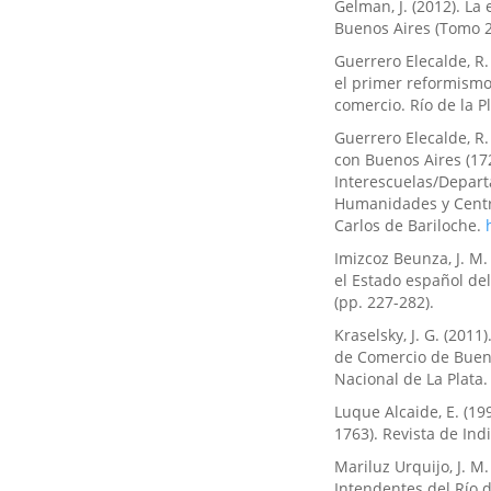
Gelman, J. (2012). La
Buenos Aires (Tomo 2,
Guerrero Elecalde, R.
el primer reformismo
comercio. Río de la P
Guerrero Elecalde, R. 
con Buenos Aires (172
Interescuelas/Depart
Humanidades y Centro
Carlos de Bariloche.
Imizcoz Beunza, J. M. 
el Estado español del
(pp. 227-282).
Kraselsky, J. G. (2011
de Comercio de Bueno
Nacional de La Plata.
Luque Alcaide, E. (19
1763). Revista de Indi
Mariluz Urquijo, J. M
Intendentes del Río d