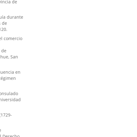
vincia de
quía durante
s de
120.
 el comercio
 de
ahue, San
fluencia en
 Régimen
 Consulado
niversidad
(1729-
e
el Derecho.