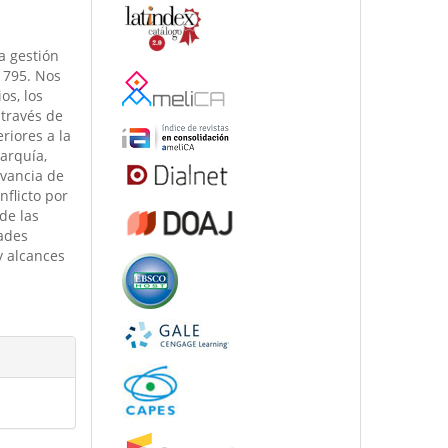
a gestión
1795. Nos
os, los
 través de
riores a la
rarquía,
evancia de
flicto por
 de las
dades
y alcances