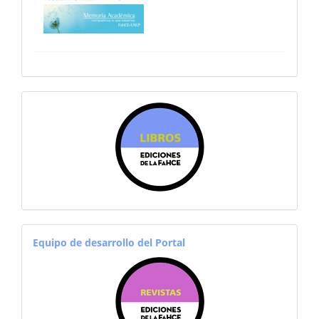
sitiosfahce
equiporevistas
Equipo de desarrollo del Portal