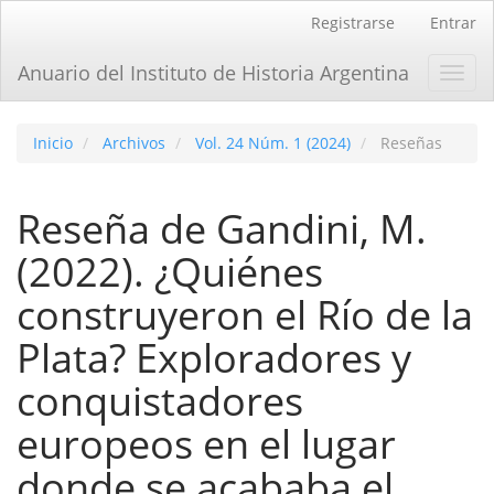
Navegación
Registrarse
Entrar
principal
Contenido
Anuario del Instituto de Historia Argentina
Toggl
principal
navig
Barra
lateral
Inicio
Archivos
Vol. 24 Núm. 1 (2024)
Reseñas
Reseña de Gandini, M.
(2022). ¿Quiénes
construyeron el Río de la
Plata? Exploradores y
conquistadores
europeos en el lugar
donde se acababa el