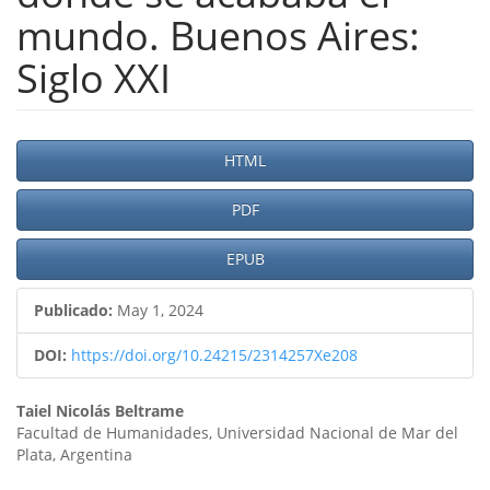
mundo. Buenos Aires:
Siglo XXI
Barra
HTML
lateral
PDF
del
artículo
EPUB
Publicado:
May 1, 2024
DOI:
https://doi.org/10.24215/2314257Xe208
Contenido
Taiel Nicolás Beltrame
Facultad de Humanidades, Universidad Nacional de Mar del
principal
Plata, Argentina
del