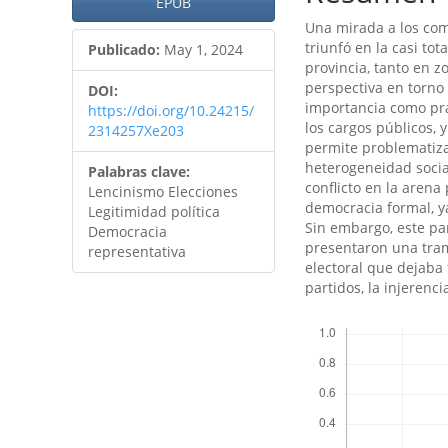
artículo
artículo
EPUB
Una mirada a los com
triunfó en la casi tot
Publicado:
May 1, 2024
provincia, tanto en z
perspectiva en torno 
DOI:
importancia como prác
https://doi.org/10.24215/
los cargos públicos, 
2314257Xe203
permite problematiza
heterogeneidad social
Palabras clave:
conflicto en la arena
Lencinismo Elecciones
democracia formal, ya
Legitimidad política
Sin embargo, este pa
Democracia
presentaron una tram
representativa
electoral que dejaba 
partidos, la injerenci
Descargas