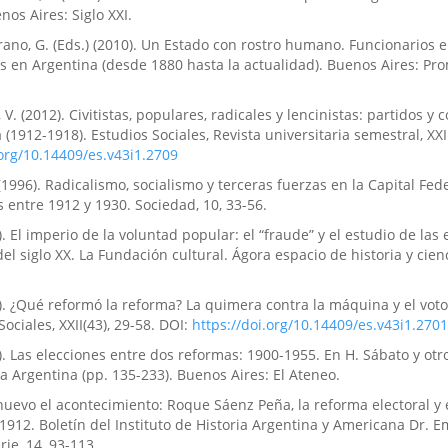
nos Aires: Siglo XXI.
rano, G. (Eds.) (2010). Un Estado con rostro humano. Funcionarios e
es en Argentina (desde 1880 hasta la actualidad). Buenos Aires: Pr
 V. (2012). Civitistas, populares, radicales y lencinistas: partidos y
(1912-1918). Estudios Sociales, Revista universitaria semestral, XXII
.org/10.14409/es.v43i1.2709
. (1996). Radicalismo, socialismo y terceras fuerzas en la Capital Fed
 entre 1912 y 1930. Sociedad, 10, 33-56.
09). El imperio de la voluntad popular: el “fraude” y el estudio de las
el siglo XX. La Fundación cultural. Ágora espacio de historia y cien
012). ¿Qué reformó la reforma? La quimera contra la máquina y el voto
Sociales, XXII(43), 29-58. DOI:
https://doi.org/10.14409/es.v43i1.2701
15). Las elecciones entre dos reformas: 1900-1955. En H. Sábato y otro
la Argentina (pp. 135-233). Buenos Aires: El Ateneo.
 nuevo el acontecimiento: Roque Sáenz Peña, la reforma electoral y 
912. Boletín del Instituto de Historia Argentina y Americana Dr. Em
ie, 14, 93-113.