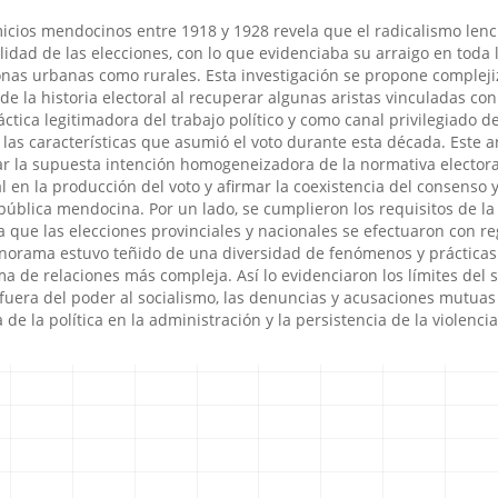
icios mendocinos entre 1918 y 1928 revela que el radicalismo lenc
alidad de las elecciones, con lo que evidenciaba su arraigo en toda 
onas urbanas como rurales. Esta investigación se propone compleji
de la historia electoral al recuperar algunas aristas vinculadas con
tica legitimadora del trabajo político y como canal privilegiado d
y las características que asumió el voto durante esta década. Este a
r la supuesta intención homogeneizadora de la normativa electora
 en la producción del voto y afirmar la coexistencia del consenso y
 pública mendocina. Por un lado, se cumplieron los requisitos de la
 que las elecciones provinciales y nacionales se efectuaron con re
norama estuvo teñido de una diversidad de fenómenos y prácticas
a de relaciones más compleja. Así lo evidenciaron los límites del 
fuera del poder al socialismo, las denuncias y acusaciones mutuas 
a de la política en la administración y la persistencia de la violencia 