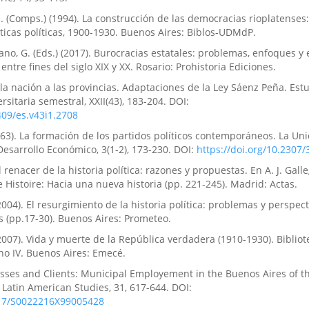
 M. (Comps.) (1994). La construcción de las democracias rioplatenses
cticas políticas, 1900-1930. Buenos Aires: Biblos-UDMdP.
rano, G. (Eds.) (2017). Burocracias estatales: problemas, enfoques y
entre fines del siglo XIX y XX. Rosario: Prohistoria Ediciones.
e la nación a las provincias. Adaptaciones de la Ley Sáenz Peña. Est
ersitaria semestral, XXII(43), 183-204. DOI:
409/es.v43i1.2708
(1963). La formación de los partidos políticos contemporáneos. La Uni
Desarrollo Económico, 3(1-2), 173-230. DOI:
https://doi.org/10.2307
l renacer de la historia política: razones y propuestas. En A. J. Galleg
 Histoire: Hacia una nueva historia (pp. 221-245). Madrid: Actas.
2004). El resurgimiento de la historia política: problemas y perspect
s (pp.17-30). Buenos Aires: Prometeo.
2007). Vida y muerte de la República verdadera (1910-1930). Bibliot
o IV. Buenos Aires: Emecé.
Bosses and Clients: Municipal Employement in the Buenos Aires of th
 Latin American Studies, 31, 617-644. DOI:
017/S0022216X99005428