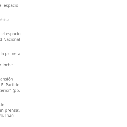
 el espacio
érica
n el espacio
ad Nacional
e la primera
iloche,
pansión
 El Partido
erior" (pp.
 de
en prensa),
70-1940.