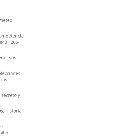
ometeo
 competencia
(43), 205-
eral: sus
 elecciones
cias
 secreto y
s, Historia
el
ilio