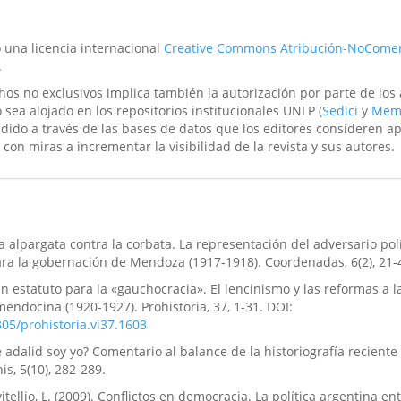
o una licencia internacional
Creative Commons Atribución-NoComer
.
hos no exclusivos implica también la autorización por parte de los
 sea alojado en los repositorios institucionales UNLP (
Sedici
y
Mem
ndido a través de las bases de datos que los editores consideren a
 con miras a incrementar la visibilidad de la revista y sus autores.
a alpargata contra la corbata. La representación del adversario polí
ra la gobernación de Mendoza (1917-1918). Coordenadas, 6(2), 21-
n estatuto para la «gauchocracia». El lencinismo y las reformas a l
 mendocina (1920-1927). Prohistoria, 37, 1-31. DOI:
305/prohistoria.vi37.1603
se adalid soy yo? Comentario al balance de la historiografía reciente
s, 5(10), 282-289.
ivitellio, L. (2009). Conflictos en democracia. La política argentina en