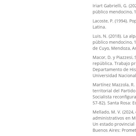
Iriart Gabrielli, G. (
público mendocino, 19
Lacoste, P. (1994). 
Latina.
Luis, N. (2018). La al
público mendocino, 19
de Cuyo, Mendoza, Ar
Macor, D. y Piazzesi, 
república. Trabajo p
Departamento de Hist
Universidad Nacional
Martínez Mazzola, R. 
territorial del Partid
Socialista reconfigura
57-82). Santa Rosa: Ed
Mellado, M. V. (2024,
administrativos en M
Un estado provincial 
Buenos Aires: Promet