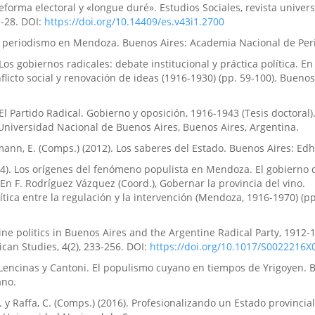
Reforma electoral y «longue duré». Estudios Sociales, revista univers
1-28. DOI:
https://doi.org/10.14409/es.v43i1.2700
. El periodismo en Mendoza. Buenos Aires: Academia Nacional de Per
. Los gobiernos radicales: debate institucional y práctica política. En
nflicto social y renovación de ideas (1916-1930) (pp. 59-100). Buenos
. El Partido Radical. Gobierno y oposición, 1916-1943 (Tesis doctoral)
, Universidad Nacional de Buenos Aires, Buenos Aires, Argentina.
ann, E. (Comps.) (2012). Los saberes del Estado. Buenos Aires: Edh
14). Los orígenes del fenómeno populista en Mendoza. El gobierno 
En F. Rodríguez Vázquez (Coord.), Gobernar la provincia del vino.
tica entre la regulación y la intervención (Mendoza, 1916-1970) (pp
ine politics in Buenos Aires and the Argentine Radical Party, 1912-
ican Studies, 4(2), 233-256. DOI:
https://doi.org/10.1017/S0022216
. Lencinas y Cantoni. El populismo cuyano en tiempos de Yrigoyen.
ano.
 y Raffa, C. (Comps.) (2016). Profesionalizando un Estado provincia