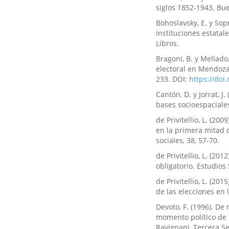
siglos 1852-1943. Bue
Bohoslavsky, E. y Sop
instituciones estatal
Libros.
Bragoni, B. y Mellado,
electoral en Mendoza 
233. DOI:
https://doi
Cantón, D. y Jorrat, J
bases socioespaciales
de Privitellio, L. (20
en la primera mitad d
sociales, 38, 57-70.
de Privitellio, L. (2
obligatorio. Estudios 
de Privitellio, L. (20
de las elecciones en 
Devoto, F. (1996). De
momento político de 1
Ravignani, Tercera Ser