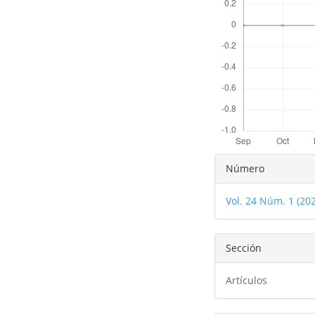
Detalles
Número
del
Vol. 24 Núm. 1 (20
artículo
Sección
Artículos