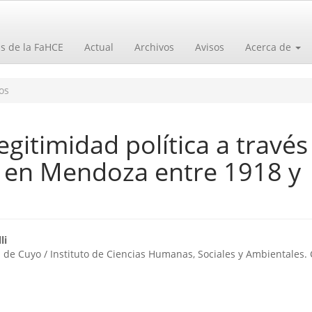
as de la FaHCE
Actual
Archivos
Avisos
Acerca de
os
egitimidad política a través
os en Mendoza entre 1918 y
o
li
 de Cuyo / Instituto de Ciencias Humanas, Sociales y Ambientales.