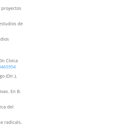
: proyectos
 estudios de
udios
ón Cívica
/3465954
o (Dir.),
ivas. En B.
eca del
e radicals,