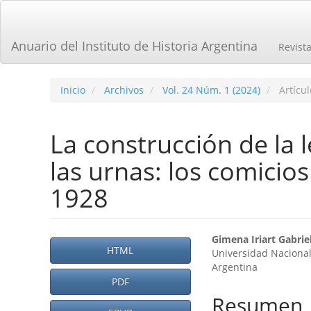
Navegación
principal
Contenido
Anuario del Instituto de Historia Argentina
Revist
principal
Barra
lateral
Inicio
Archivos
Vol. 24 Núm. 1 (2024)
Artícul
La construcción de la l
las urnas: los comici
1928
Barra
Contenid
Gimena Iriart Gabriel
HTML
Universidad Nacional
lateral
principal
Argentina
del
PDF
del
Resumen