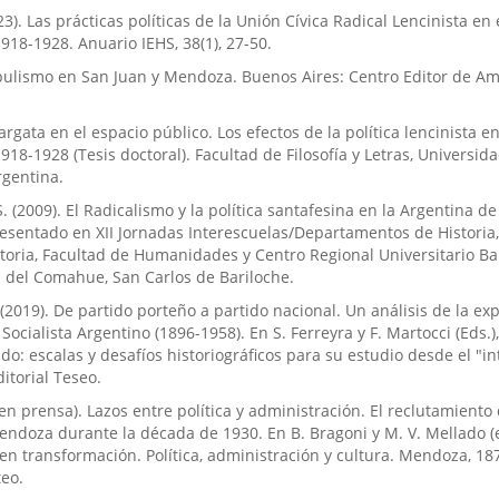
2023). Las prácticas políticas de la Unión Cívica Radical Lencinista en
18-1928. Anuario IEHS, 38(1), 27-50.
Populismo en San Juan y Mendoza. Buenos Aires: Centro Editor de Am
pargata en el espacio público. Los efectos de la política lencinista e
18-1928 (Tesis doctoral). Facultad de Filosofía y Letras, Universid
gentina.
S. (2009). El Radicalismo y la política santafesina en la Argentina d
resentado en XII Jornadas Interescuelas/Departamentos de Historia,
oria, Facultad de Humanidades y Centro Regional Universitario Bar
 del Comahue, San Carlos de Bariloche.
(2019). De partido porteño a partido nacional. Un análisis de la ex
o Socialista Argentino (1896-1958). En S. Ferreyra y F. Martocci (Eds.),
do: escalas y desafíos historiográficos para su estudio desde el "int
itorial Teseo.
 en prensa). Lazos entre política y administración. El reclutamiento
endoza durante la década de 1930. En B. Bragoni y M. V. Mellado (
en transformación. Política, administración y cultura. Mendoza, 18
eo.