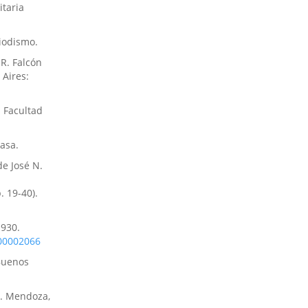
itaria
iodismo.
 R. Falcón
 Aires:
. Facultad
asa.
de José N.
. 19-40).
1930.
X00002066
 Buenos
l. Mendoza,