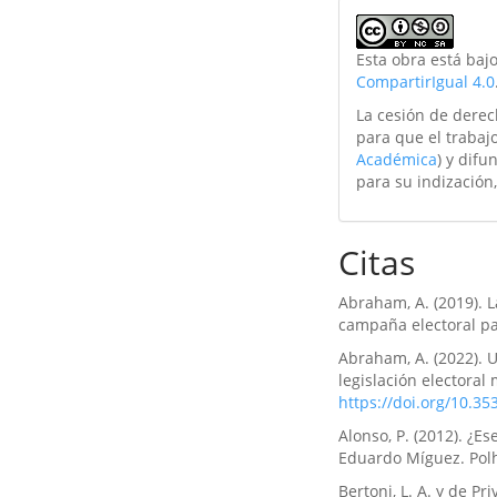
Esta obra está baj
CompartirIgual 4.0
La cesión de derec
para que el trabajo
Académica
) y difu
para su indización,
Citas
Abraham, A. (2019). L
campaña electoral pa
Abraham, A. (2022). U
legislación electoral
https://doi.org/10.35
Alonso, P. (2012). ¿E
Eduardo Míguez. Polhi
Bertoni, L. A. y de Pr