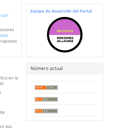
equiporevistas
Equipo de desarrollo del Portal
cial-
 autores
oria
propiadas
Número actual
tico en la
43.
a
 de
tre dos