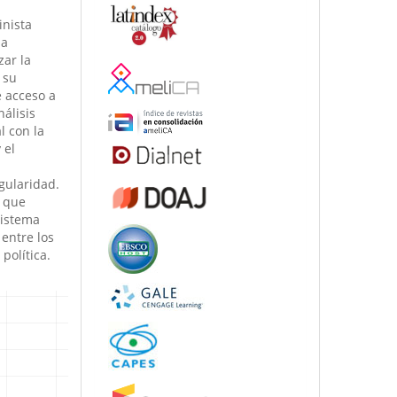
inista
la
zar la
 su
e acceso a
nálisis
l con la
 el
gularidad.
 que
sistema
entre los
política.