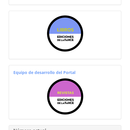
sitiosfahce
equiporevistas
Equipo de desarrollo del Portal