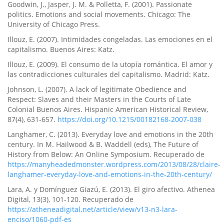
Goodwin, J., Jasper, J. M. & Polletta, F. (2001). Passionate
politics. Emotions and social movements. Chicago: The
University of Chicago Press.
Illouz, E. (2007). Intimidades congeladas. Las emociones en el
capitalismo. Buenos Aires: Katz.
Illouz, E. (2009). El consumo de la utopí­a romántica. El amor y
las contradicciones culturales del capitalismo. Madrid: Katz.
Johnson, L. (2007). A lack of legitimate Obedience and
Respect: Slaves and their Masters in the Courts of Late
Colonial Buenos Aires. Hispanic American Historical Review,
87(4), 631-657.
https://doi.org/10.1215/00182168-2007-038
Langhamer, C. (2013). Everyday love and emotions in the 20th
century. In M. Hailwood & B. Waddell (eds), The Future of
History from Below: An Online Symposium. Recuperado de
https://manyheadedmonster.wordpress.com/2013/08/28/claire-
langhamer-everyday-love-and-emotions-in-the-20th-century/
Lara, A. y Domí­nguez Giazú, E. (2013). El giro afectivo. Athenea
Digital, 13(3), 101-120. Recuperado de
https://atheneadigital.net/article/view/v13-n3-lara-
enciso/1060-pdf-es