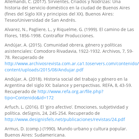
Allemandi, C. (2017). Sirvientes, Criados y Nodrizas: Una
historia del servicio doméstico en la ciudad de Buenos Aires
(fines del Siglo XIX y principios del XX). Buenos Aires:
Teseo/Universidad de San Andrés.
Alvarez, N., Pagliere, L., y Riquelme, G. (1999). El camino de Las
Flores, 1856-1998. Contraflor Producciones.
Andújar, A. (2015). Comunidad obrera, género y polí­ticas
asistenciales: Comodoro Rivadavia, 1922-1932. Archivos, 7, 59-
78. Recuperado de
http://www.archivosrevista.com.ar.ca1.toservers.com/contenido
content/uploads/2015/08/Andujar.pdf
Andújar, A. (2018). Historia social del trabajo y género en la
Argentina del siglo XX: balance y perspectivas. REFA, 8, 43-59.
Recuperado de
http://www.refa.org.ar/file.php?
tipo=Contenido&id=172
Arfuch, L. (2016). El ‘giro afectivo’. Emociones, subjetividad y
polí­tica. deSignis, 24, 245-254. Recuperado de
http://www.designisfels.net/publicaciones/revistas/24.pdf
Armus, D. (comp.) (1990). Mundo urbano y cultura popular.
Buenos Aires: Sudamericana.