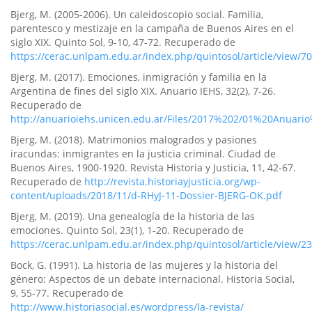
Bjerg, M. (2005-2006). Un caleidoscopio social. Familia,
parentesco y mestizaje en la campaña de Buenos Aires en el
siglo XIX. Quinto Sol, 9-10, 47-72. Recuperado de
https://cerac.unlpam.edu.ar/index.php/quintosol/article/view/7
Bjerg, M. (2017). Emociones, inmigración y familia en la
Argentina de fines del siglo XIX. Anuario IEHS, 32(2), 7-26.
Recuperado de
http://anuarioiehs.unicen.edu.ar/Files/2017%202/01%20Anuari
Bjerg, M. (2018). Matrimonios malogrados y pasiones
iracundas: inmigrantes en la justicia criminal. Ciudad de
Buenos Aires, 1900-1920. Revista Historia y Justicia, 11, 42-67.
Recuperado de
http://revista.historiayjusticia.org/wp-
content/uploads/2018/11/d-RHyJ-11-Dossier-BJERG-OK.pdf
Bjerg, M. (2019). Una genealogí­a de la historia de las
emociones. Quinto Sol, 23(1), 1-20. Recuperado de
https://cerac.unlpam.edu.ar/index.php/quintosol/article/view/2
Bock, G. (1991). La historia de las mujeres y la historia del
género: Aspectos de un debate internacional. Historia Social,
9, 55-77. Recuperado de
http://www.historiasocial.es/wordpress/la-revista/