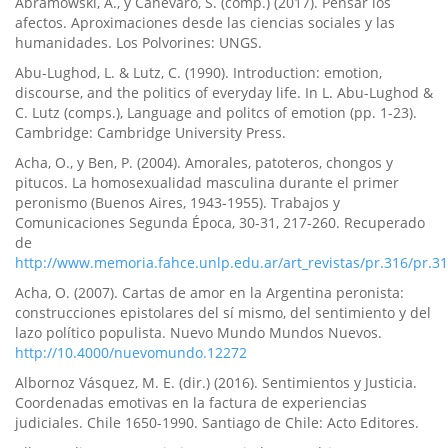
Abramowski, A., y Canevaro, S. (comp.) (2017). Pensar los
afectos. Aproximaciones desde las ciencias sociales y las
humanidades. Los Polvorines: UNGS.
Abu-Lughod, L. & Lutz, C. (1990). Introduction: emotion,
discourse, and the politics of everyday life. In L. Abu-Lughod &
C. Lutz (comps.), Language and politcs of emotion (pp. 1-23).
Cambridge: Cambridge University Press.
Acha, O., y Ben, P. (2004). Amorales, patoteros, chongos y
pitucos. La homosexualidad masculina durante el primer
peronismo (Buenos Aires, 1943-1955). Trabajos y
Comunicaciones Segunda Época, 30-31, 217-260. Recuperado
de
http://www.memoria.fahce.unlp.edu.ar/art_revistas/pr.316/pr.3
Acha, O. (2007). Cartas de amor en la Argentina peronista:
construcciones epistolares del sí­ mismo, del sentimiento y del
lazo polí­tico populista. Nuevo Mundo Mundos Nuevos.
http://10.4000/nuevomundo.12272
Albornoz Vásquez, M. E. (dir.) (2016). Sentimientos y Justicia.
Coordenadas emotivas en la factura de experiencias
judiciales. Chile 1650-1990. Santiago de Chile: Acto Editores.