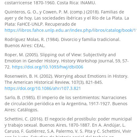
costarricense 1870-1960. Costa Rica: INAMU.
Quinteros, G. O., y Cowen, P. M. (comp.) (2018). Familias de
ayer y de hoy. Las sociedades ibéricas y el Rí­o de La Plata. La
Plata: FaHCE-UNLP. Recuperado de
https://libros.fahce.unlp.edu.ar/index.php/libros/catalog/book/1
Rodrí­guez Molas, R. (1984). Divorcio y familia tradicional.
Buenos Aires: CEAL.
Roper, M. (2005). Slipping out of View: Subjectivity and
Emotion in Gender History. History Workshop Journal, 59, 57-
72.
https://doi.org/10.1093/hwj/dbi006
Rosenwein, B. H. (2002). Worrying about Emotions in History.
The American Historical Review, 107(3), 821-845.
https://doi.org/10.1086/ahr/107.3.821
Sarlo, B. (1985). El imperio de los sentimientos: Narraciones
de circulación periódica en la Argentina, 1917-1927. Buenos
Aires: Catálogos.
Schettini, C. (2016). El negocio del prostí­bulo: poder municipal
y trabajo sexual. Buenos Aires, 1870-1887. En A. Andújar, L.
Caruso, F. Gutiérrez, S.A. Palermo, V. S. Pita y C. Schettini, Vivir