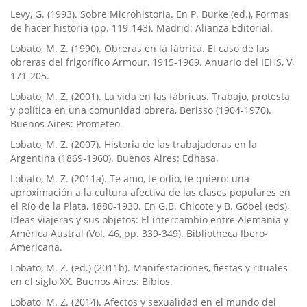
Levy, G. (1993). Sobre Microhistoria. En P. Burke (ed.), Formas
de hacer historia (pp. 119-143). Madrid: Alianza Editorial.
Lobato, M. Z. (1990). Obreras en la fábrica. El caso de las
obreras del frigorí­fico Armour, 1915-1969. Anuario del IEHS, V,
171-205.
Lobato, M. Z. (2001). La vida en las fábricas. Trabajo, protesta
y polí­tica en una comunidad obrera, Berisso (1904-1970).
Buenos Aires: Prometeo.
Lobato, M. Z. (2007). Historia de las trabajadoras en la
Argentina (1869-1960). Buenos Aires: Edhasa.
Lobato, M. Z. (2011a). Te amo, te odio, te quiero: una
aproximación a la cultura afectiva de las clases populares en
el Rí­o de la Plata, 1880-1930. En G.B. Chicote y B. Göbel (eds),
Ideas viajeras y sus objetos: El intercambio entre Alemania y
América Austral (Vol. 46, pp. 339-349). Bibliotheca Ibero-
Americana.
Lobato, M. Z. (ed.) (2011b). Manifestaciones, fiestas y rituales
en el siglo XX. Buenos Aires: Biblos.
Lobato, M. Z. (2014). Afectos y sexualidad en el mundo del