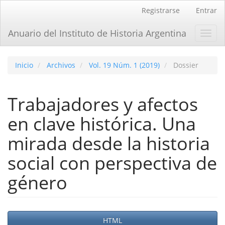
Navegación
Registrarse
Entrar
principal
Contenido
Anuario del Instituto de Historia Argentina
Toggl
principal
navig
Barra
lateral
Inicio
Archivos
Vol. 19 Núm. 1 (2019)
Dossier
Trabajadores y afectos
en clave histórica. Una
mirada desde la historia
social con perspectiva de
género
Barra
HTML