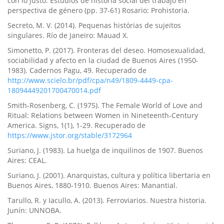
con lo justo. Estudios de historia social del trabajo en
perspectiva de género (pp. 37-61) Rosario: Prohistoria.
Secreto, M. V. (2014). Pequenas histórias de sujeitos
singulares. Rí­o de Janeiro: Mauad X.
Simonetto, P. (2017). Fronteras del deseo. Homosexualidad,
sociabilidad y afecto en la ciudad de Buenos Aires (1950-
1983). Cadernos Pagu, 49. Recuperado de
http://www.scielo.br/pdf/cpa/n49/1809-4449-cpa-
18094449201700470014.pdf
Smith-Rosenberg, C. (1975). The Female World of Love and
Ritual: Relations between Women in Nineteenth-Century
America. Signs, 1(1), 1-29. Recuperado de
https://www.jstor.org/stable/3172964
Suriano, J. (1983). La huelga de inquilinos de 1907. Buenos
Aires: CEAL.
Suriano, J. (2001). Anarquistas, cultura y polí­tica libertaria en
Buenos Aires, 1880-1910. Buenos Aires: Manantial.
Tarullo, R. y Iacullo, A. (2013). Ferroviarios. Nuestra historia.
Juní­n: UNNOBA.