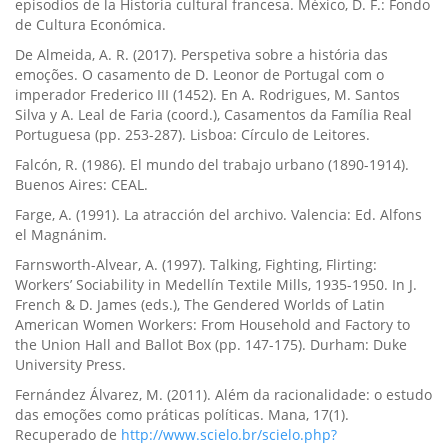
episodios de la Historia cultural francesa. México, D. F.: Fondo
de Cultura Económica.
De Almeida, A. R. (2017). Perspetiva sobre a história das
emoções. O casamento de D. Leonor de Portugal com o
imperador Frederico III (1452). En A. Rodrigues, M. Santos
Silva y A. Leal de Faria (coord.), Casamentos da Famí­lia Real
Portuguesa (pp. 253-287). Lisboa: Cí­rculo de Leitores.
Falcón, R. (1986). El mundo del trabajo urbano (1890-1914).
Buenos Aires: CEAL.
Farge, A. (1991). La atracción del archivo. Valencia: Ed. Alfons
el Magnánim.
Farnsworth-Alvear, A. (1997). Talking, Fighting, Flirting:
Workers’ Sociability in Medellí­n Textile Mills, 1935-1950. In J.
French & D. James (eds.), The Gendered Worlds of Latin
American Women Workers: From Household and Factory to
the Union Hall and Ballot Box (pp. 147-175). Durham: Duke
University Press.
Fernández Álvarez, M. (2011). Além da racionalidade: o estudo
das emoções como práticas polí­ticas. Mana, 17(1).
Recuperado de
http://www.scielo.br/scielo.php?