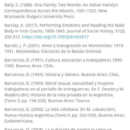
Baily, S. (1988). One Family, Two Worlds: An Italian Family’s
Correspondence Across the Atlantic, 1901-1922. New
Brunswick: Rutgers University Press.
Barclay, K. (2017). Performing Emotions and Reading the Male
Body in Irish Courts, 1800-1845. Journal of Social History, 51(3),
293-312.
https://doi.org/10.1093/jsh/shx017
Barrán, J. P. (2001). Amor y transgresión en Montevideo: 1919-
1931. Montevideo: Ediciones de la Banda Oriental.
Barrancos, D. (1991). Cultura, educación y trabajadores 1890-
1930. Buenos Aires: CEAL.
Barrancos, D. (1993). Historia y Género. Buenos Aires: CEAL.
Barrancos, D. (1999). Moral sexual, sexualidad y mujeres
trabajadoras en el perí­odo de entreguerras. En F. Devoto y M.
Madero (dir), Historia de la vida privada en la Argentina.
(Tomo 3, pp. 194-220). Buenos Aires: Taurus.
Barrancos, D. (2000). La vida cotidiana. En M. Lobato (dir),
Nueva Historia Argentina (Tomo V, pp. 553-599). Buenos Aires:
Sudamericana.
Barrancos, D. (2008). La puñalada de Amelia (o cómo se