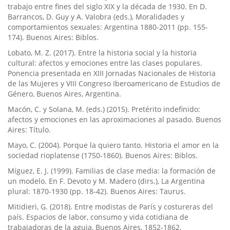
trabajo entre fines del siglo XIX y la década de 1930. En D.
Barrancos, D. Guy y A. Valobra (eds.), Moralidades y
comportamientos sexuales: Argentina 1880-2011 (pp. 155-
174). Buenos Aires: Biblos.
Lobato, M. Z. (2017). Entre la historia social y la historia
cultural: afectos y emociones entre las clases populares.
Ponencia presentada en XIII Jornadas Nacionales de Historia
de las Mujeres y VIII Congreso Iberoamericano de Estudios de
Género, Buenos Aires, Argentina.
Macón, C. y Solana, M. (eds.) (2015). Pretérito indefinido:
afectos y emociones en las aproximaciones al pasado. Buenos
Aires: Tí­tulo.
Mayo, C. (2004). Porque la quiero tanto. Historia el amor en la
sociedad rioplatense (1750-1860). Buenos Aires: Biblos.
Mí­guez, E. J. (1999). Familias de clase media: la formación de
un modelo. En F. Devoto y M. Madero (dirs.), La Argentina
plural: 1870-1930 (pp. 18-42). Buenos Aires: Taurus.
Mitidieri, G. (2018). Entre modistas de Parí­s y costureras del
paí­s. Espacios de labor, consumo y vida cotidiana de
trabajadoras de la aguja, Buenos Aires, 1852-1862.