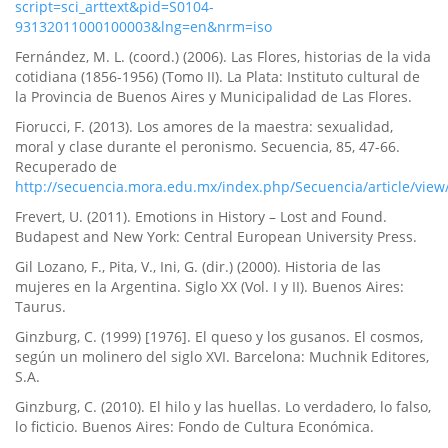
script=sci_arttext&pid=S0104-
93132011000100003&lng=en&nrm=iso
Fernández, M. L. (coord.) (2006). Las Flores, historias de la vida
cotidiana (1856-1956) (Tomo II). La Plata: Instituto cultural de
la Provincia de Buenos Aires y Municipalidad de Las Flores.
Fiorucci, F. (2013). Los amores de la maestra: sexualidad,
moral y clase durante el peronismo. Secuencia, 85, 47-66.
Recuperado de
http://secuencia.mora.edu.mx/index.php/Secuencia/article/vie
Frevert, U. (2011). Emotions in History – Lost and Found.
Budapest and New York: Central European University Press.
Gil Lozano, F., Pita, V., Ini, G. (dir.) (2000). Historia de las
mujeres en la Argentina. Siglo XX (Vol. I y II). Buenos Aires:
Taurus.
Ginzburg, C. (1999) [1976]. El queso y los gusanos. El cosmos,
según un molinero del siglo XVI. Barcelona: Muchnik Editores,
S.A.
Ginzburg, C. (2010). El hilo y las huellas. Lo verdadero, lo falso,
lo ficticio. Buenos Aires: Fondo de Cultura Económica.