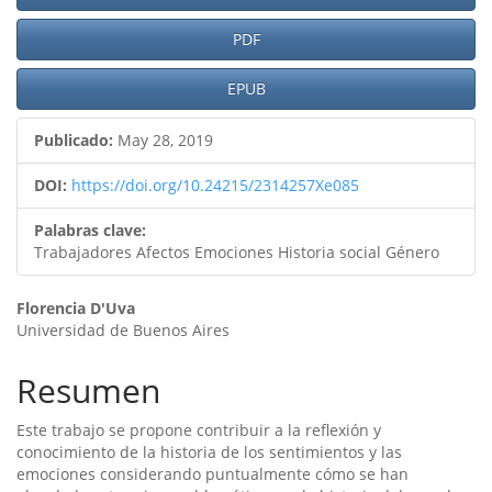
lateral
PDF
del
artículo
EPUB
Publicado:
May 28, 2019
DOI:
https://doi.org/10.24215/2314257Xe085
Palabras clave:
Trabajadores Afectos Emociones Historia social Género
Contenido
Florencia D'Uva
Universidad de Buenos Aires
principal
del
Resumen
artículo
Este trabajo se propone contribuir a la reflexión y
conocimiento de la historia de los sentimientos y las
emociones considerando puntualmente cómo se han