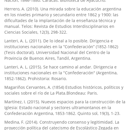
Nación, 1846-1880. Caracas: Biblioteca de Ayacucho.
Herrero, A. (2010). Una mirada sobre la educación argentina
en los niveles primario y secundario entre 1862 y 1900: las
dificultades de la implantación de la enseñanza técnica y
manual. Telos: Revista de Estudios Interdisciplinarios en
Ciencias Sociales, 12(3), 298-322.
Lanteri, A. L. (2011). De lo ideal a lo posible. Dirigencia e
instituciones nacionales en la “Confederación” (1852-1862)
(Tesis doctoral). Universidad Nacional del Centro de la
Provincia de Buenos Aires, Tandil, Argentina.
Lanteri, A. L. (2015). Se hace camino al andar. Dirigencia e
instituciones nacionales en la "Confederación" (Argentina,
1852-1862). Prohistoria: Rosario.
Magariños Cervantes, A. (1854) Estudios históricos, polí­ticos y
sociales sobre el rí­o de La Plata.Blondeau: Paris.
Martí­nez, I. (2015). Nuevos espacios para la construcción de la
Iglesia: Estado nacional y sectores ultramontanos en la
Confederación Argentina, 1853-1862. Quinto sol, 19(3), 1-23.
Medina, F. (2014). Construyendo consenso y legitimidad. La
proyección polí­tica del catecismo de Escolástico Zegada en