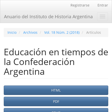
Navegación
Registrarse
Entrar
principal
Contenido
Anuario del Instituto de Historia Argentina
Toggl
principal
navig
Barra
lateral
Inicio
Archivos
Vol. 18 Núm. 2 (2018)
Artículos
Educación en tiempos de
la Confederación
Argentina
Barra
HTML
lateral
PDF
del