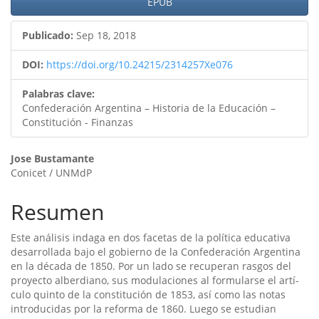
artículo
EPUB
Publicado:
Sep 18, 2018
DOI:
https://doi.org/10.24215/2314257Xe076
Palabras clave:
Confederación Argentina – Historia de la Educación –
Constitución - Finanzas
Contenido
Jose Bustamante
Conicet / UNMdP
principal
del
Resumen
artículo
Este análisis indaga en dos facetas de la polí­tica educativa
desarrollada bajo el gobierno de la Confederación Argentina
en la década de 1850. Por un lado se recuperan rasgos del
proyecto alberdiano, sus modulaciones al formularse el artí­
culo quinto de la constitución de 1853, así­ como las notas
introducidas por la reforma de 1860. Luego se estudian