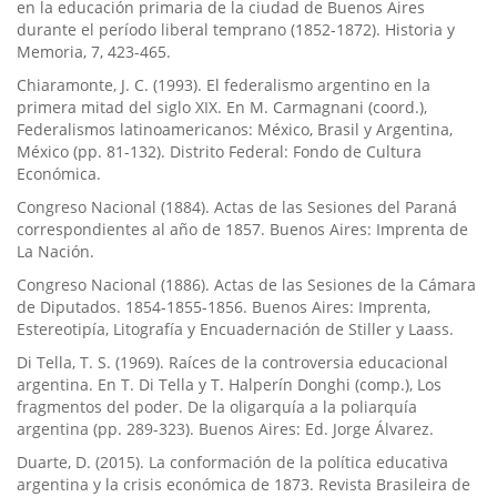
en la educación primaria de la ciudad de Buenos Aires
durante el perí­odo liberal temprano (1852-1872). Historia y
Memoria, 7, 423-465.
Chiaramonte, J. C. (1993). El federalismo argentino en la
primera mitad del siglo XIX. En M. Carmagnani (coord.),
Federalismos latinoamericanos: México, Brasil y Argentina,
México (pp. 81-132). Distrito Federal: Fondo de Cultura
Económica.
Congreso Nacional (1884). Actas de las Sesiones del Paraná
correspondientes al año de 1857. Buenos Aires: Imprenta de
La Nación.
Congreso Nacional (1886). Actas de las Sesiones de la Cámara
de Diputados. 1854-1855-1856. Buenos Aires: Imprenta,
Estereotipí­a, Litografí­a y Encuadernación de Stiller y Laass.
Di Tella, T. S. (1969). Raí­ces de la controversia educacional
argentina. En T. Di Tella y T. Halperí­n Donghi (comp.), Los
fragmentos del poder. De la oligarquí­a a la poliarquí­a
argentina (pp. 289-323). Buenos Aires: Ed. Jorge Álvarez.
Duarte, D. (2015). La conformación de la polí­tica educativa
argentina y la crisis económica de 1873. Revista Brasileira de