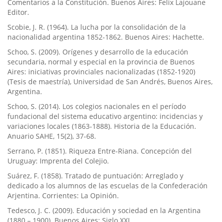
Comentarios a la Constitución. Buenos Aires: Felix Lajouane
Editor.
Scobie, J. R. (1964). La lucha por la consolidación de la
nacionalidad argentina 1852-1862. Buenos Aires: Hachette.
Schoo, S. (2009). Orí­genes y desarrollo de la educación
secundaria, normal y especial en la provincia de Buenos
Aires: iniciativas provinciales nacionalizadas (1852-1920)
(Tesis de maestrí­a), Universidad de San Andrés, Buenos Aires,
Argentina.
Schoo, S. (2014). Los colegios nacionales en el perí­odo
fundacional del sistema educativo argentino: incidencias y
variaciones locales (1863-1888). Historia de la Educación.
Anuario SAHE, 15(2), 37-68.
Serrano, P. (1851). Riqueza Entre-Riana. Concepción del
Uruguay: Imprenta del Colejio.
Suárez, F. (1858). Tratado de puntuación: Arreglado y
dedicado a los alumnos de las escuelas de la Confederación
Arjentina. Corrientes: La Opinión.
Tedesco, J. C. (2009). Educación y sociedad en la Argentina
(1880 – 1900). Buenos Aires: Siglo XXI.