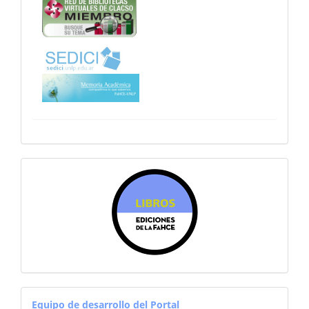
sitiosfahce
equiporevistas
Equipo de desarrollo del Portal