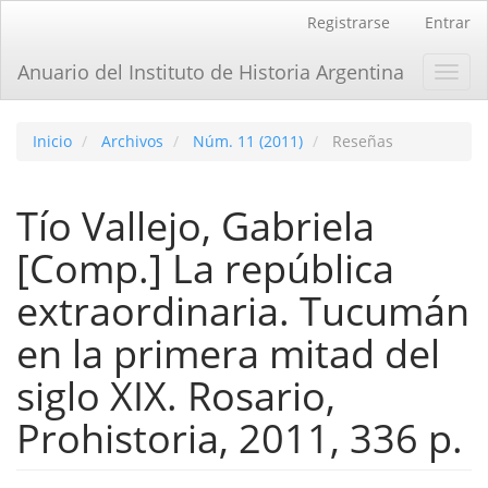
Navegación
Registrarse
Entrar
principal
Contenido
Anuario del Instituto de Historia Argentina
Toggl
principal
navig
Barra
lateral
Inicio
Archivos
Núm. 11 (2011)
Reseñas
Tí­o Vallejo, Gabriela
[Comp.] La república
extraordinaria. Tucumán
en la primera mitad del
siglo XIX. Rosario,
Prohistoria, 2011, 336 p.