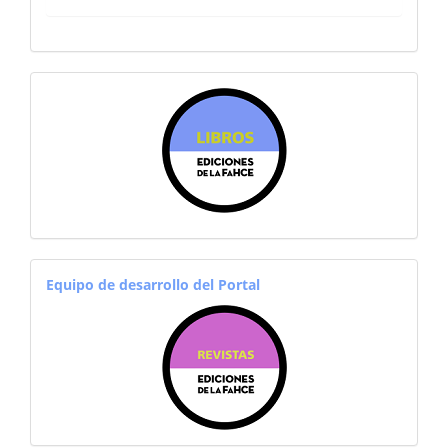
sitiosfahce
equiporevistas
Equipo de desarrollo del Portal