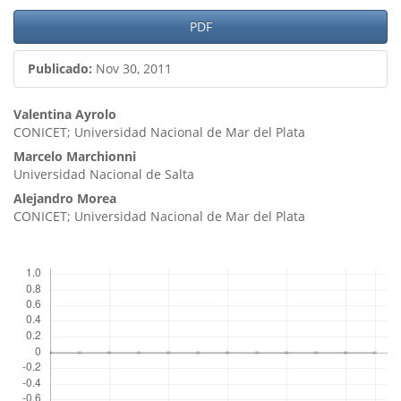
Barra
PDF
lateral
Publicado:
Nov 30, 2011
del
artículo
Contenido
Valentina Ayrolo
CONICET; Universidad Nacional de Mar del Plata
principal
Marcelo Marchionni
del
Universidad Nacional de Salta
artículo
Alejandro Morea
CONICET; Universidad Nacional de Mar del Plata
Descargas