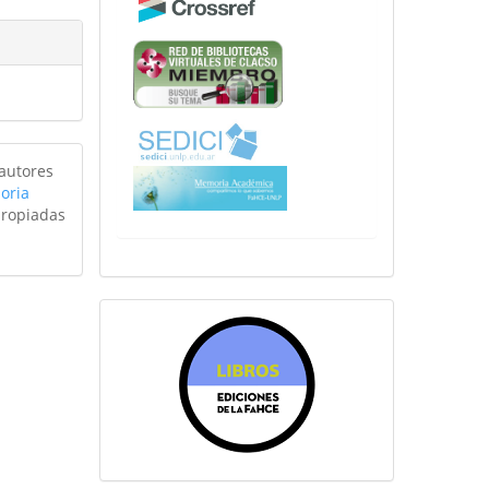
 autores
oria
propiadas
sitiosfahce