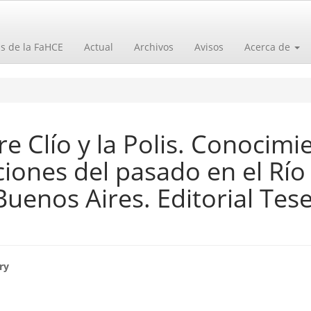
as de la FaHCE
Actual
Archivos
Avisos
Acerca de
 Clí­o y la Polis. Conocimi
ciones del pasado en el Rí­o
Buenos Aires. Editorial Tes
o
ry