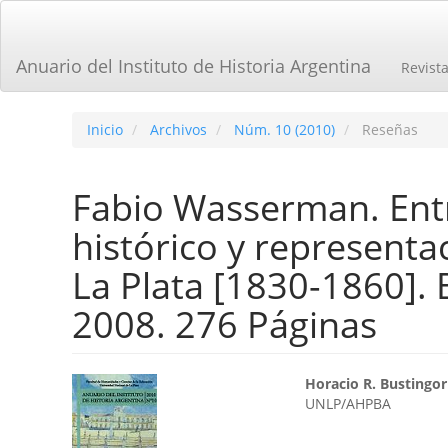
Navegación
principal
Contenido
Anuario del Instituto de Historia Argentina
Revist
principal
Barra
lateral
Inicio
Archivos
Núm. 10 (2010)
Reseñas
Fabio Wasserman. Entre
histórico y representa
La Plata [1830-1860]. 
2008. 276 Páginas
Barra
Contenid
Horacio R. Bustingor
UNLP/AHPBA
lateral
principal