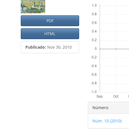
del
del
Descargas
artículo
artículo
PDF
HTML
Publicado:
Nov 30, 2010
Detalles
Número
del
Núm. 10 (2010)
artículo