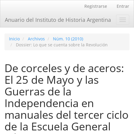
Navegación
Registrarse
Entrar
principal
Contenido
Anuario del Instituto de Historia Argentina
Toggl
principal
navig
Barra
lateral
Inicio
Archivos
Núm. 10 (2010)
Dossier: Lo que se cuenta sobre la Revolución
De corceles y de aceros:
El 25 de Mayo y las
Guerras de la
Independencia en
manuales del tercer ciclo
de la Escuela General