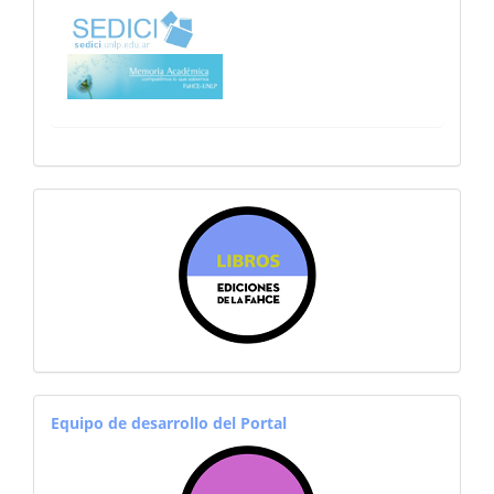
sitiosfahce
equiporevistas
Equipo de desarrollo del Portal