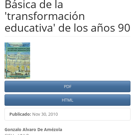
Básica de la
'transformación
educativa' de los años 90
Barra
lateral
del
artículo
PDF
HTML
Publicado:
Nov 30, 2010
Contenido
Gonzalo Alvaro De Amézola