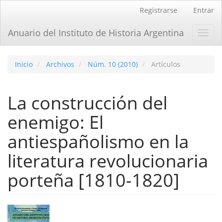
Navegación
Registrarse
Entrar
principal
Contenido
Anuario del Instituto de Historia Argentina
Toggl
principal
navig
Barra
lateral
Inicio
Archivos
Núm. 10 (2010)
Artículos
La construcción del
enemigo: El
antiespañolismo en la
literatura revolucionaria
porteña [1810-1820]
Barra