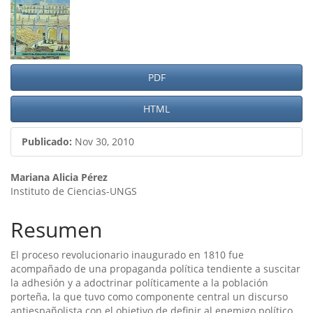
lateral
del
artículo
PDF
HTML
Publicado:
Nov 30, 2010
Contenido
Mariana Alicia Pérez
Instituto de Ciencias-UNGS
principal
del
Resumen
artículo
El proceso revolucionario inaugurado en 1810 fue
acompañado de una propaganda polí­tica tendiente a suscitar
la adhesión y a adoctrinar polí­ticamente a la población
porteña, la que tuvo como componente central un discurso
antiespañolista con el objetivo de definir al enemigo polí­tico