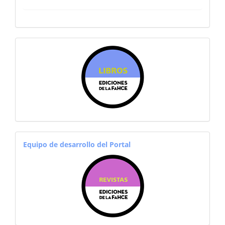
sitiosfahce
equiporevistas
Equipo de desarrollo del Portal