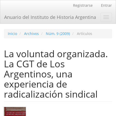
Navegación
Registrarse
Entrar
principal
Contenido
Anuario del Instituto de Historia Argentina
Toggl
principal
navig
Barra
lateral
Inicio
Archivos
Núm. 9 (2009)
Artículos
La voluntad organizada.
La CGT de Los
Argentinos, una
experiencia de
radicalización sindical
Barra