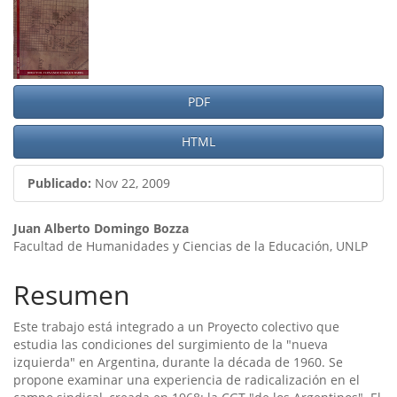
lateral
del
artículo
PDF
HTML
Publicado:
Nov 22, 2009
Contenido
Juan Alberto Domingo Bozza
Facultad de Humanidades y Ciencias de la Educación, UNLP
principal
del
Resumen
artículo
Este trabajo está integrado a un Proyecto colectivo que
estudia las condiciones del surgimiento de la "nueva
izquierda" en Argentina, durante la década de 1960. Se
propone examinar una experiencia de radicalización en el