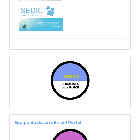
sitiosfahce
equiporevistas
Equipo de desarrollo del Portal