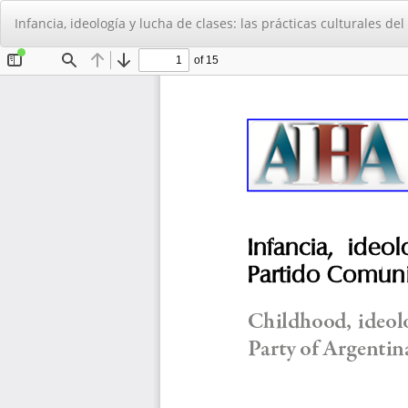
Volver
Infancia, ideologí­a y lucha de clases: las prácticas culturales d
a
los
detalles
del
artículo