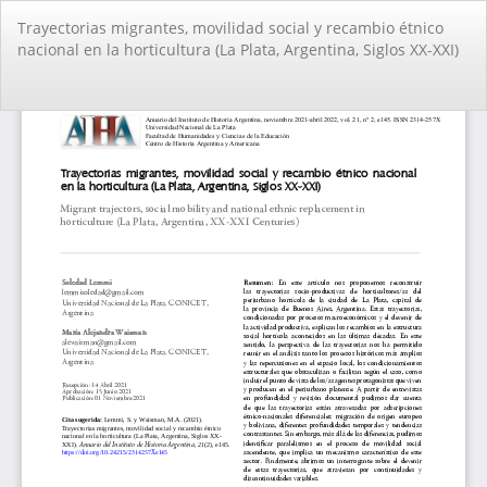
Volver
Trayectorias migrantes, movilidad social y recambio étnico
a
nacional en la horticultura (La Plata, Argentina, Siglos XX-XXI)
los
detalles
del
De
De
artículo
PD