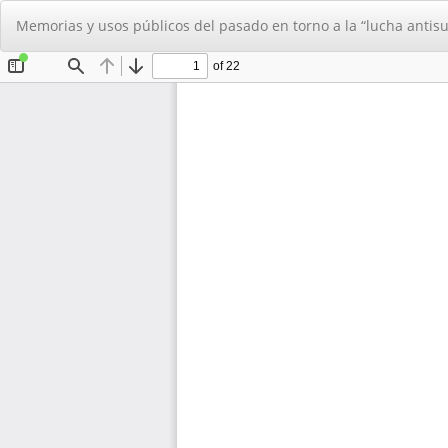
Volver
Memorias y usos públicos del pasado en torno a la “lucha antisu
a
los
detalles
del
artículo