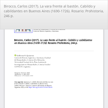
Volver
Birocco, Carlos (2017). La vara frente al bastón. Cabildo y
a
cabildantes en Buenos Aires (1690-1726). Rosario: Prohistoria,
los
246 p.
detalles
del
artículo
De
De
PD