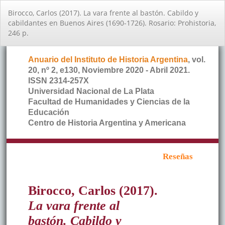
Volver
Birocco, Carlos (2017). La vara frente al bastón. Cabildo y
a
cabildantes en Buenos Aires (1690-1726). Rosario: Prohistoria,
los
246 p.
detalles
del
artículo