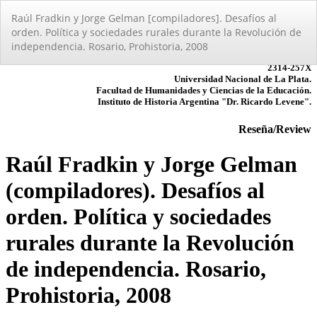
Volver
Raúl Fradkin y Jorge Gelman [compiladores]. Desafí­os al
a
orden. Polí­tica y sociedades rurales durante la Revolución de
los
independencia. Rosario, Prohistoria, 2008
detalles
del
artículo