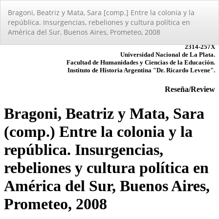
Volver
Bragoni, Beatriz y Mata, Sara [comp.] Entre la colonia y la
a
república. Insurgencias, rebeliones y cultura polí­tica en
los
América del Sur, Buenos Aires, Prometeo, 2008
detalles
del
artículo