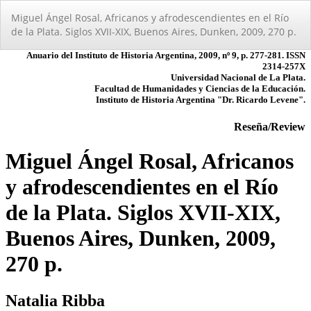
Volver
Miguel Ángel Rosal, Africanos y afrodescendientes en el Rí­o
a
de la Plata. Siglos XVII-XIX, Buenos Aires, Dunken, 2009, 270 p.
los
detalles
del
artículo