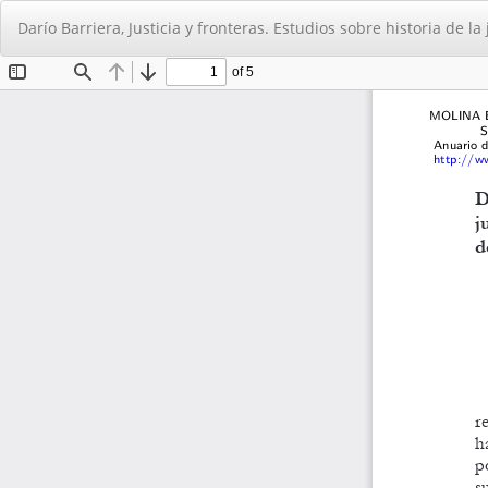
Volver
Darí­o Barriera, Justicia y fronteras. Estudios sobre historia de l
a
los
detalles
del
artículo