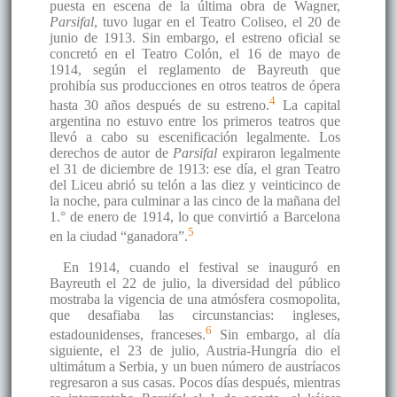
puesta en escena de la última obra de Wagner,
Parsifal
, tuvo lugar en el Teatro Coliseo, el 20 de
junio de 1913. Sin embargo, el estreno oficial se
concretó en el Teatro Colón, el 16 de mayo de
1914, según el reglamento de Bayreuth que
prohibía sus producciones en otros teatros de ópera
4
hasta 30 años después de su estreno.
La capital
argentina no estuvo entre los primeros teatros que
llevó a cabo su escenificación legalmente. Los
derechos de autor de
Parsifal
expiraron legalmente
el 31 de diciembre de 1913: ese día, el gran Teatro
del Liceu abrió su telón a las diez y veinticinco de
la noche, para culminar a las cinco de la mañana del
1.° de enero de 1914, lo que convirtió a Barcelona
5
en la ciudad “ganadora”.
En 1914, cuando el festival se inauguró en
Bayreuth el 22 de julio, la diversidad del público
mostraba la vigencia de una atmósfera cosmopolita,
que desafiaba las circunstancias: ingleses,
6
estadounidenses, franceses.
Sin embargo, al día
siguiente, el 23 de julio, Austria-Hungría dio el
ultimátum a Serbia, y un buen número de austríacos
regresaron a sus casas. Pocos días después, mientras