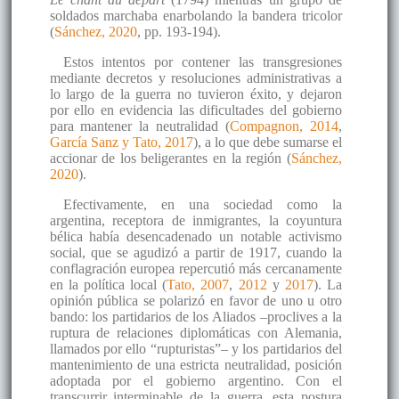
soldados marchaba enarbolando la bandera tricolor
(
Sánchez, 2020
, pp. 193-194).
Estos intentos por contener las transgresiones
mediante decretos y resoluciones administrativas a
lo largo de la guerra no tuvieron éxito, y dejaron
por ello en evidencia las dificultades del gobierno
para mantener la neutralidad (
Compagnon, 2014
,
García Sanz y Tato, 2017
), a lo que debe sumarse el
accionar de los beligerantes en la región (
Sánchez,
2020
).
Efectivamente, en una sociedad como la
argentina, receptora de inmigrantes, la coyuntura
bélica había desencadenado un notable activismo
social, que se agudizó a partir de 1917, cuando la
conflagración europea repercutió más cercanamente
en la política local (
Tato, 2007
,
2012
y
2017
). La
opinión pública se polarizó en favor de uno u otro
bando: los partidarios de los Aliados –proclives a la
ruptura de relaciones diplomáticas con Alemania,
llamados por ello “rupturistas”– y los partidarios del
mantenimiento de una estricta neutralidad, posición
adoptada por el gobierno argentino. Con el
transcurrir interminable de la guerra, esta postura