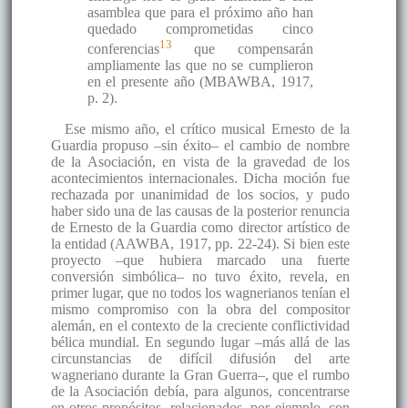
asamblea que para el próximo año han
quedado comprometidas cinco
13
conferencias
que compensarán
ampliamente las que no se cumplieron
en el presente año (MBAWBA, 1917,
p. 2).
Ese mismo año, el crítico musical Ernesto de la
Guardia propuso –sin éxito– el cambio de nombre
de la Asociación, en vista de la gravedad de los
acontecimientos internacionales. Dicha moción fue
rechazada por unanimidad de los socios, y pudo
haber sido una de las causas de la posterior renuncia
de Ernesto de la Guardia como director artístico de
la entidad (AAWBA, 1917, pp. 22-24). Si bien este
proyecto –que hubiera marcado una fuerte
conversión simbólica– no tuvo éxito, revela, en
primer lugar, que no todos los wagnerianos tenían el
mismo compromiso con la obra del compositor
alemán, en el contexto de la creciente conflictividad
bélica mundial. En segundo lugar –más allá de las
circunstancias de difícil difusión del arte
wagneriano durante la Gran Guerra–, que el rumbo
de la Asociación debía, para algunos, concentrarse
en otros propósitos, relacionados, por ejemplo, con