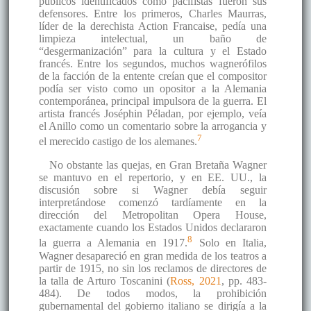
públicos identificados como pacifistas fueron sus
defensores. Entre los primeros, Charles Maurras,
líder de la derechista Action Francaise, pedía una
limpieza intelectual, un baño de
“desgermanización” para la cultura y el Estado
francés. Entre los segundos, muchos wagnerófilos
de la facción de la entente creían que el compositor
podía ser visto como un opositor a la Alemania
contemporánea, principal impulsora de la guerra. El
artista francés Joséphin Péladan, por ejemplo, veía
el Anillo como un comentario sobre la arrogancia y
7
el merecido castigo de los alemanes.
No obstante las quejas, en Gran Bretaña Wagner
se mantuvo en el repertorio, y en EE. UU., la
discusión sobre si Wagner debía seguir
interpretándose comenzó tardíamente en la
dirección del Metropolitan Opera House,
exactamente cuando los Estados Unidos declararon
8
la guerra a Alemania en 1917.
Solo en Italia,
Wagner desapareció en gran medida de los teatros a
partir de 1915, no sin los reclamos de directores de
la talla de Arturo Toscanini (
Ross, 2021
, pp. 483-
484). De todos modos, la prohibición
gubernamental del gobierno italiano se dirigía a la