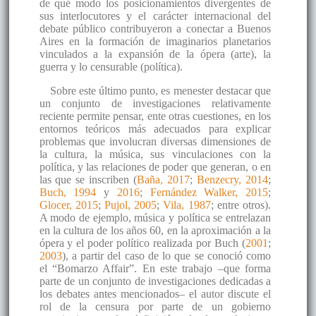
de qué modo los posicionamientos divergentes de
sus interlocutores y el carácter internacional del
debate público contribuyeron a conectar a Buenos
Aires en la formación de imaginarios planetarios
vinculados a la expansión de la ópera (arte), la
guerra y lo censurable (política).
Sobre este último punto, es menester destacar que
un conjunto de investigaciones relativamente
reciente permite pensar, ente otras cuestiones, en los
entornos teóricos más adecuados para explicar
problemas que involucran diversas dimensiones de
la cultura, la música, sus vinculaciones con la
política, y las relaciones de poder que generan, o en
las que se inscriben (
Baña, 2017
;
Benzecry, 2014
;
Buch, 1994
y
2016
;
Fernández Walker, 2015
;
Glocer, 2015
;
Pujol, 2005
;
Vila, 1987
; entre otros).
A modo de ejemplo, música y política se entrelazan
en la cultura de los años 60, en la aproximación a la
ópera y el poder político realizada por Buch (
2001
;
2003
), a partir del caso de lo que se conoció como
el “Bomarzo Affair”. En este trabajo –que forma
parte de un conjunto de investigaciones dedicadas a
los debates antes mencionados– el autor discute el
rol de la censura por parte de un gobierno