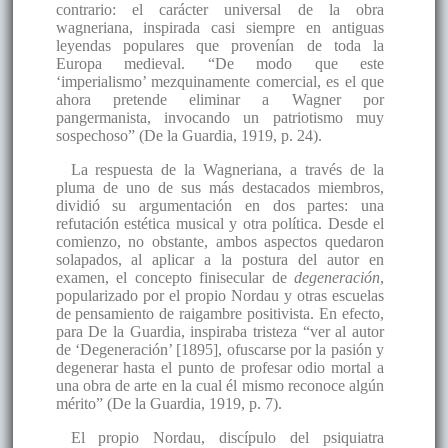
contrario: el carácter universal de la obra
wagneriana, inspirada casi siempre en antiguas
leyendas populares que provenían de toda la
Europa medieval. “De modo que este
‘imperialismo’ mezquinamente comercial, es el que
ahora pretende eliminar a Wagner por
pangermanista, invocando un patriotismo muy
sospechoso” (De la Guardia, 1919, p. 24).
La respuesta de la Wagneriana, a través de la
pluma de uno de sus más destacados miembros,
dividió su argumentación en dos partes: una
refutación estética musical y otra política. Desde el
comienzo, no obstante, ambos aspectos quedaron
solapados, al aplicar a la postura del autor en
examen, el concepto finisecular de
degeneración
,
popularizado por el propio Nordau y otras escuelas
de pensamiento de raigambre positivista. En efecto,
para De la Guardia, inspiraba tristeza “ver al autor
de ‘Degeneración’ [1895], ofuscarse por la pasión y
degenerar hasta el punto de profesar odio mortal a
una obra de arte en la cual él mismo reconoce algún
mérito” (De la Guardia, 1919, p. 7).
El propio Nordau, discípulo del psiquiatra