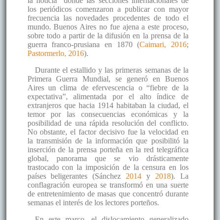
la noticia” donde las secciones internacionales de
los periódicos comenzaron a publicar con mayor
frecuencia las novedades procedentes de todo el
mundo. Buenos Aires no fue ajena a este proceso,
sobre todo a partir de la difusión en la prensa de la
guerra franco-prusiana en 1870 (
Caimari, 2016
;
Pastormerlo, 2016
).
Durante el estallido y las primeras semanas de la
Primera Guerra Mundial, se generó en Buenos
Aires un clima de efervescencia o “fiebre de la
expectativa”, alimentada por el alto índice de
extranjeros que hacia 1914 habitaban la ciudad, el
temor por las consecuencias económicas y la
posibilidad de una rápida resolución del conflicto.
No obstante, el factor decisivo fue la velocidad en
la transmisión de la información que posibilitó la
inserción de la prensa porteña en la red telegráfica
global, panorama que se vio drásticamente
trastocado con la imposición de la censura en los
países beligerantes (Sánchez
2014
y
2018
). La
conflagración europea se transformó en una suerte
de entretenimiento de masas que concentró durante
semanas el interés de los lectores porteños.
En este marco, el dislocamiento generalizado