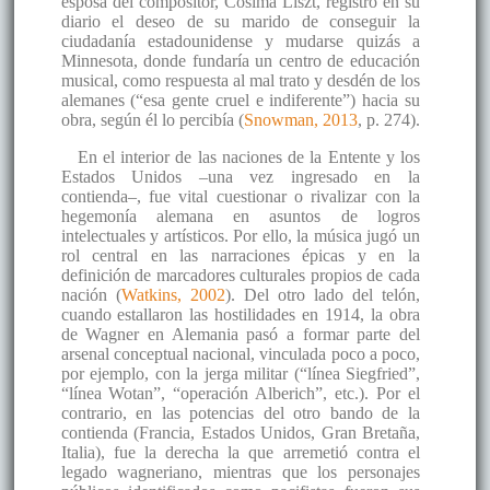
esposa del compositor, Cósima Liszt, registró en su
diario el deseo de su marido de conseguir la
ciudadanía estadounidense y mudarse quizás a
Minnesota, donde fundaría un centro de educación
musical, como respuesta al mal trato y desdén de los
alemanes (“esa gente cruel e indiferente”) hacia su
obra, según él lo percibía (
Snowman, 2013
, p. 274).
En el interior de las naciones de la Entente y los
Estados Unidos –una vez ingresado en la
contienda–, fue vital cuestionar o rivalizar con la
hegemonía alemana en asuntos de logros
intelectuales y artísticos. Por ello, la música jugó un
rol central en las narraciones épicas y en la
definición de marcadores culturales propios de cada
nación (
Watkins, 2002
). Del otro lado del telón,
cuando estallaron las hostilidades en 1914, la obra
de Wagner en Alemania pasó a formar parte del
arsenal conceptual nacional, vinculada poco a poco,
por ejemplo, con la jerga militar (“línea Siegfried”,
“línea Wotan”, “operación Alberich”, etc.). Por el
contrario, en las potencias del otro bando de la
contienda (Francia, Estados Unidos, Gran Bretaña,
Italia), fue la derecha la que arremetió contra el
legado wagneriano, mientras que los personajes