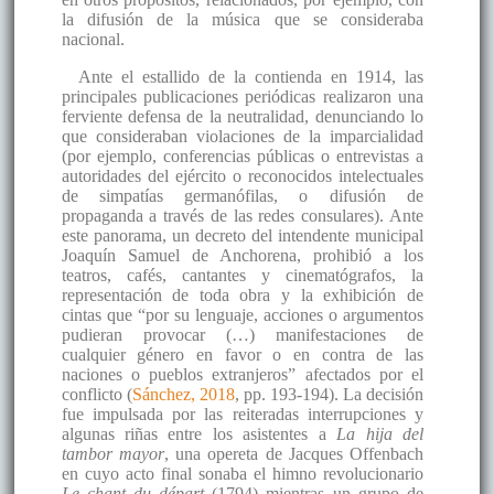
la difusión de la música que se consideraba
nacional.
Ante el estallido de la contienda en 1914, las
principales publicaciones periódicas realizaron una
ferviente defensa de la neutralidad, denunciando lo
que consideraban violaciones de la imparcialidad
(por ejemplo, conferencias públicas o entrevistas a
autoridades del ejército o reconocidos intelectuales
de simpatías germanófilas, o difusión de
propaganda a través de las redes consulares). Ante
este panorama, un decreto del intendente municipal
Joaquín Samuel de Anchorena, prohibió a los
teatros, cafés, cantantes y cinematógrafos, la
representación de toda obra y la exhibición de
cintas que “por su lenguaje, acciones o argumentos
pudieran provocar (…) manifestaciones de
cualquier género en favor o en contra de las
naciones o pueblos extranjeros” afectados por el
conflicto (
Sánchez, 2018
, pp. 193-194). La decisión
fue impulsada por las reiteradas interrupciones y
algunas riñas entre los asistentes a
La hija del
tambor mayor
, una opereta de Jacques Offenbach
en cuyo acto final sonaba el himno revolucionario
Le chant du départ
(1794) mientras un grupo de