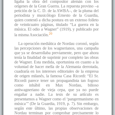
ligaba la obra del compositor alemán con los
orígenes de la Gran Guerra. La repuesta provino –a
petición de la C. D. de la AWBA–, de la pluma del
periodista y musicólogo Ernesto de la Guardia,
quien contestó a dicha postura en un extenso folleto
de veinticuatro páginas, titulado “La guerra en la
música. El odio a Wagner” (1919), y publicado por
20
la misma Asociación.
La operación mediática de Nordau coronó, según
las percepciones de los wagnerianos, una campaña
que ya se desarrollaba previamente, pero que ahora
tenía la finalidad de suprimir por completo las obras
de Wagner. Esta medida, oportunista en cuanto a la
voluntad de hacer mella de la Alemania derrotada,
cuadraría en los intereses editoriales de la empresa
de origen milanés, la famosa Casa Ricordi: “El Sr.
Ricordi parece tener un propagandista tan fogoso
como inhábil en Max Nordau, bilioso
antiwagneriano de vieja cepa, que ya no puede
engañar a nadie. La tesis de su artículo es
presentarnos a Wagner como el ‘pangermanismo en
música’” (De la Guardia, 1919, p. 7). Sin embargo,
según este último, las propias observaciones de
Nordau terminan por comprobar precisamente lo