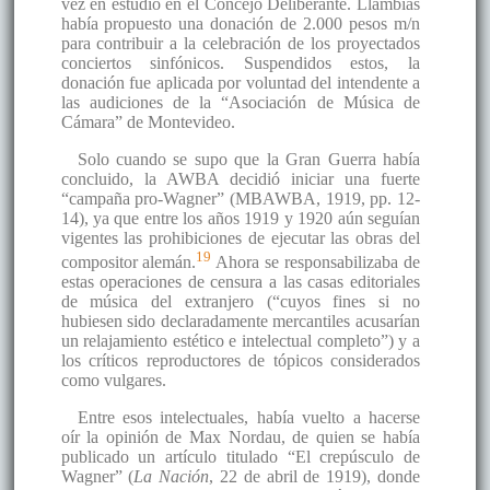
vez en estudio en el Concejo Deliberante. Llambías
había propuesto una donación de 2.000 pesos m/n
para contribuir a la celebración de los proyectados
conciertos sinfónicos. Suspendidos estos, la
donación fue aplicada por voluntad del intendente a
las audiciones de la “Asociación de Música de
Cámara” de Montevideo.
Solo cuando se supo que la Gran Guerra había
concluido, la AWBA decidió iniciar una fuerte
“campaña pro-Wagner” (MBAWBA, 1919, pp. 12-
14), ya que entre los años 1919 y 1920 aún seguían
vigentes las prohibiciones de ejecutar las obras del
19
compositor alemán.
Ahora se responsabilizaba de
estas operaciones de censura a las casas editoriales
de música del extranjero (“cuyos fines si no
hubiesen sido declaradamente mercantiles acusarían
un relajamiento estético e intelectual completo”) y a
los críticos reproductores de tópicos considerados
como vulgares.
Entre esos intelectuales, había vuelto a hacerse
oír la opinión de Max Nordau, de quien se había
publicado un artículo titulado “El crepúsculo de
Wagner” (
La Nación
, 22 de abril de 1919), donde