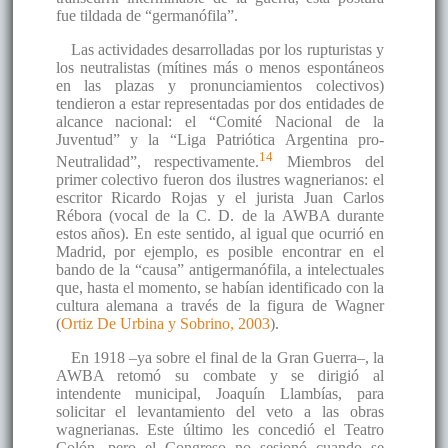
fue tildada de “germanófila”.
Las actividades desarrolladas por los rupturistas y
los neutralistas (mítines más o menos espontáneos
en las plazas y pronunciamientos colectivos)
tendieron a estar representadas por dos entidades de
alcance nacional: el “Comité Nacional de la
Juventud” y la “Liga Patriótica Argentina pro-
14
Neutralidad”, respectivamente.
Miembros del
primer colectivo fueron dos ilustres wagnerianos: el
escritor Ricardo Rojas y el jurista Juan Carlos
Rébora (vocal de la C. D. de la AWBA durante
estos años). En este sentido, al igual que ocurrió en
Madrid, por ejemplo, es posible encontrar en el
bando de la “causa” antigermanófila, a intelectuales
que, hasta el momento, se habían identificado con la
cultura alemana a través de la figura de Wagner
(
Ortiz De Urbina y Sobrino, 2003
).
En 1918 –ya sobre el final de la Gran Guerra–, la
AWBA retomó su combate y se dirigió al
intendente municipal, Joaquín Llambías, para
solicitar el levantamiento del veto a las obras
wagnerianas. Este último les concedió el Teatro
Colón, pero el Congreso no sesionó cuando se