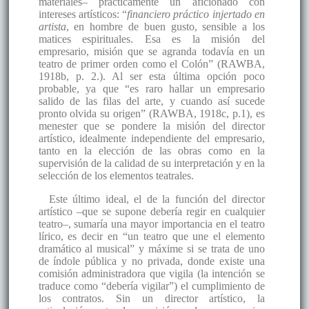
materiales– prácticamente un aficionado con
intereses artísticos: “
financiero práctico injertado en
artista
, en hombre de buen gusto, sensible a los
matices espirituales. Esa es la misión del
empresario, misión que se agranda todavía en un
teatro de primer orden como el Colón” (RAWBA,
1918b, p. 2.). Al ser esta última opción poco
probable, ya que “es raro hallar un empresario
salido de las filas del arte, y cuando así sucede
pronto olvida su origen” (RAWBA, 1918c, p.1), es
menester que se pondere la misión del director
artístico, idealmente independiente del empresario,
tanto en la elección de las obras como en la
supervisión de la calidad de su interpretación y en la
selección de los elementos teatrales.
Este último ideal, el de la función del director
artístico –que se supone debería regir en cualquier
teatro–, sumaría una mayor importancia en el teatro
lírico, es decir en “un teatro que une el elemento
dramático al musical” y máxime si se trata de uno
de índole pública y no privada, donde existe una
comisión administradora que vigila (la intención se
traduce como “debería vigilar”) el cumplimiento de
los contratos. Sin un director artístico, la