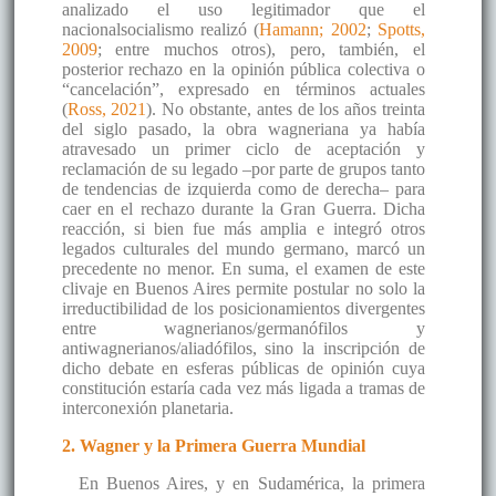
analizado el uso legitimador que el
nacionalsocialismo realizó (
Hamann; 2002
;
Spotts,
2009
; entre muchos otros), pero, también, el
posterior rechazo en la opinión pública colectiva o
“cancelación”, expresado en términos actuales
(
Ross, 2021
). No obstante, antes de los años treinta
del siglo pasado, la obra wagneriana ya había
atravesado un primer ciclo de aceptación y
reclamación de su legado –por parte de grupos tanto
de tendencias de izquierda como de derecha– para
caer en el rechazo durante la Gran Guerra. Dicha
reacción, si bien fue más amplia e integró otros
legados culturales del mundo germano, marcó un
precedente no menor. En suma, el examen de este
clivaje en Buenos Aires permite postular no solo la
irreductibilidad de los posicionamientos divergentes
entre wagnerianos/germanófilos y
antiwagnerianos/aliadófilos, sino la inscripción de
dicho debate en esferas públicas de opinión cuya
constitución estaría cada vez más ligada a tramas de
interconexión planetaria.
2. Wagner y la Primera Guerra Mundial
En Buenos Aires, y en Sudamérica, la primera