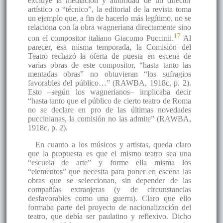
excluye la mediación y autoridad de un director
artístico o “técnico”, la editorial de la revista toma
un ejemplo que, a fin de hacerlo más legítimo, no se
relaciona con la obra wagneriana directamente sino
17
con el compositor italiano Giacomo Puccinii.
Al
parecer, esa misma temporada, la Comisión del
Teatro rechazó la oferta de puesta en escena de
varias obras de este compositor, “hasta tanto las
mentadas obras” no obtuvieran “los sufragios
favorables del público…” (RAWBA, 1918c, p. 2).
Esto –según los wagnerianos– implicaba decir
“hasta tanto que el público de cierto teatro de Roma
no se declare en pro de las últimas novedades
puccinianas, la comisión no las admite” (RAWBA,
1918c, p. 2).
En cuanto a los músicos y artistas, queda claro
que la propuesta es que el mismo teatro sea una
“escuela de arte” y forme ella misma los
“elementos” que necesita para poner en escena las
obras que se seleccionan, sin depender de las
compañías extranjeras (y de circunstancias
desfavorables como una guerra). Claro que ello
formaba parte del proyecto de nacionalización del
teatro, que debía ser paulatino y reflexivo. Dicho