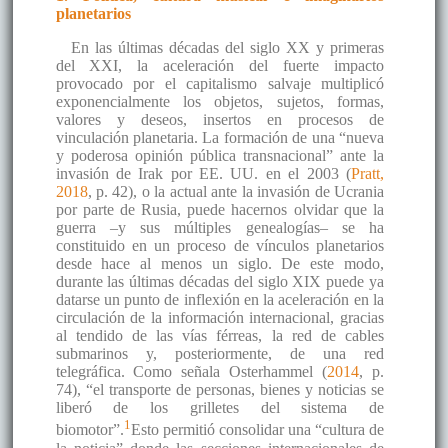
planetarios
En las últimas décadas del siglo XX y primeras
del XXI, la aceleración del fuerte impacto
provocado por el capitalismo salvaje multiplicó
exponencialmente los objetos, sujetos, formas,
valores y deseos, insertos en procesos de
vinculación planetaria. La formación de una “nueva
y poderosa opinión pública transnacional” ante la
invasión de Irak por EE. UU. en el 2003 (
Pratt,
2018
, p. 42), o la actual ante la invasión de Ucrania
por parte de Rusia, puede hacernos olvidar que la
guerra –y sus múltiples genealogías– se ha
constituido en un proceso de vínculos planetarios
desde hace al menos un siglo. De este modo,
durante las últimas décadas del siglo XIX puede ya
datarse un punto de inflexión en la aceleración en la
circulación de la información internacional, gracias
al tendido de las vías férreas, la red de cables
submarinos y, posteriormente, de una red
telegráfica. Como señala Osterhammel (
2014
, p.
74), “el transporte de personas, bienes y noticias se
liberó de los grilletes del sistema de
1
biomotor”.
Esto permitió consolidar una “cultura de