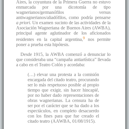
Aires, la coyuntura de la Primera Guerra no estuvo
enmarcada por una dicotomía de tipo
wagnerianos/germanófilos versus
antiwagnerianos/aliadófilos, como podría pensarse
a priori
. Un examen sucinto de las actividades de la
Asociación Wagneriana de Buenos Aires (AWBA),
principal agente aglutinador de los aficionados
9
residentes en la capital argentina,
nos permite
poner a prueba esta hipótesis.
Desde 1915, la AWBA comenzó a denunciar lo
que consideraba una “campaña antiartística” llevada
a cabo en el Teatro Colón y acordaba:
(…) elevar una protesta a la comisión
encargada del citado teatro, procurando
ser lo más respetuoso posible al propio
tiempo que exigir, sin hacer hincapié,
por no haber dado representaciones de
obras wagnerianas. La censura ha de
ser por el carácter que se ha dado a los
espectáculos, en completo desacuerdo
con los fines para que fue creado el
citado teatro (AAWBA, 01/08/1915).