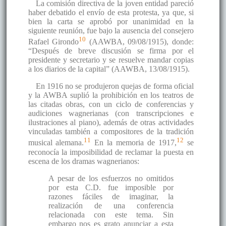
La comisión directiva de la joven entidad pareció
haber debatido el envío de esta protesta, ya que, si
bien la carta se aprobó por unanimidad en la
siguiente reunión, fue bajo la ausencia del consejero
10
Rafael Girondo
(AAWBA, 09/08/1915), donde:
“Después de breve discusión se firma por el
presidente y secretario y se resuelve mandar copias
a los diarios de la capital” (AAWBA, 13/08/1915).
En 1916 no se produjeron quejas de forma oficial
y la AWBA suplió la prohibición en los teatros de
las citadas obras, con un ciclo de conferencias y
audiciones wagnerianas (con transcripciones e
ilustraciones al piano), además de otras actividades
vinculadas también a compositores de la tradición
11
12
musical alemana.
En la memoria de 1917,
se
reconocía la imposibilidad de reclamar la puesta en
escena de los dramas wagnerianos:
A pesar de los esfuerzos no omitidos
por esta C.D. fue imposible por
razones fáciles de imaginar, la
realización de una conferencia
relacionada con este tema. Sin
embargo nos es grato anunciar a esta