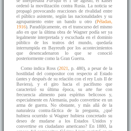
se interpretaba
Parsifal
el 1 de agosto, el káiser
ordenó la movilización contra Rusia. La noticia se
propagó provocando reacciones de rivalidad entre
el público asistente, según las nacionalidades y su
agrupamiento entre un bando u otro (
Péladan,
1916
). Paradójicamente, en el transcurso del mismo
año en que la última obra de Wagner podía ser ya
legalmente interpretada y escuchada en el dominio
público de los teatros del mundo, quedaría
interrumpida en Bayreuth por los acontecimientos
que desencadenaron lo que se conoció
posteriormente como la Gran Guerra.
Como indica Ross (
2021
, p. 480), a pesar de la
hostilidad del compositor con respecto al Estado
(antes y después de su relación con el rey Luis II de
Baviera), y el giro hacia el pacifismo que
caracterizó su última época, su arte fue con
frecuencia alimento para espíritus belicosos y,
especialmente en Alemania, pudo convertirse en un
arma de guerra. No obstante, y más allá de la
naturaleza contra-fáctica de la pregunta, ¿qué
hubiera ocurrido si Wagner hubiera concretado su
deseo de mudarse a los Estados Unidos y
convertirse en ciudadano americano? En 1880, la