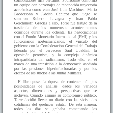
colaboradores más cercanos. Sourrouille conformó
un equipo con personajes de reconocida trayectoria
académica como eran José Luis Machinea, Mario
Brodersohn y Adolfo Canitrot que luego se
sumaron Roberto Lavagna y Juan Pablo
Gerchunoff. Gracias a ello, Torre fue testigo de la
trastienda de los numerosos acontecimientos
ocurridos durante los ochenta: las negociaciones
con el Fondo Monetario Internacional (FMI) y los
funcionarios norteamericanos, el vínculo del
gobierno con la Confederación General del Trabajo
liderada por el cervecero Saúl Ubaldini, la
oposición peronista, y la compleja dinámica
intrapartidaria del radicalismo. Todo ello, en el
marco de una transición a la democracia asediada
por las presiones hiperinflacionarias y por los
efectos de los Juicios a las Juntas Militares.
El libro posee la riqueza de contener múltiples
posibilidades de análisis, dados los variados
aspectos, dimensiones y perspectivas que se
incluyen. Cuando asumió su compromiso público,
Torre decidió llevar un diario con las vicisitudes
cotidianas del quehacer estatal. De esta manera,
todos los días se grababa comentando los