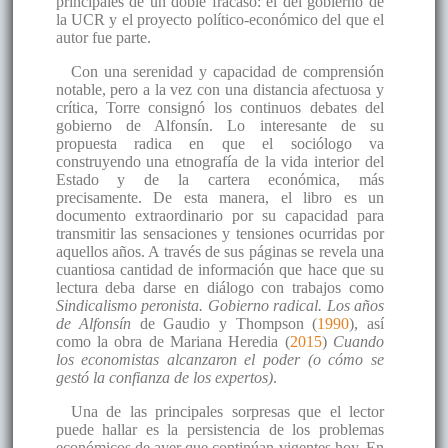
principales de un doble fracaso: el del gobierno de
la UCR y el proyecto político-económico del que el
autor fue parte.
Con una serenidad y capacidad de comprensión
notable, pero a la vez con una distancia afectuosa y
crítica, Torre consignó los continuos debates del
gobierno de Alfonsín. Lo interesante de su
propuesta radica en que el sociólogo va
construyendo una etnografía de la vida interior del
Estado y de la cartera económica, más
precisamente. De esta manera, el libro es un
documento extraordinario por su capacidad para
transmitir las sensaciones y tensiones ocurridas por
aquellos años. A través de sus páginas se revela una
cuantiosa cantidad de información que hace que su
lectura deba darse en diálogo con trabajos como
Sindicalismo peronista. Gobierno radical. Los años
de Alfonsín
de Gaudio y Thompson (
1990
), así
como la obra de Mariana Heredia (
2015
)
Cuando
los economistas alcanzaron el poder (o cómo se
gestó la confianza de los expertos)
.
Una de las principales sorpresas que el lector
puede hallar es la persistencia de los problemas
económicos de ayer que continúan vigentes hoy. En