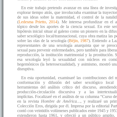
En este trabajo pretendo avanzar en una línea de invest
explorar tiempo atrás, que involucraba examinar la trayector
de sus ideas sobre la maternidad, el control de la natali
(
Ledesma Prietto, 2014
). Me interesa profundizar en el a
tópico desde los aportes de la ciencia sexual. En este s
hipótesis inicial situar al galeno como un pionero en la difu
saber sexológico local/transnacional, cuya obra matiza las p
sobre las olas de la sexología (
Béjin, 1987
). Entiendo a La
representantes de una sexología anarquista que se preo
sexual para prevenir enfermedades, pero también para liberar
reproducción, la institución matrimonial y la prostitución.
esa sexología leyó la sexualidad con núcleos en comú
hegemónicos (la heterosexualidad), y asimismo, mostró una
disruptiva.
En esta oportunidad, examinaré las contribuciones del m
conformación y difusión del saber sexológico local 
herramientas del análisis crítico del discurso, atendien
producción-circulación discursiva y a las intertextual
implícitas. Focalizaré en el análisis de su columna “Curso d
en la revista
Hombre de América…
, y realizaré un pri
Colección Eros, dirigida por él. Impresa por la editorial Pa
contó con veintidós volúmenes publicados entre 1945 y 1953
extendieron hasta 1961, y ofreció a un público amplio,