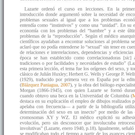
Lazarte ordenó el curso en lecciones. En la prime
introducción donde argumentó sobre la necesidad de encon
problemas sexuales al igual que a los problemas econ
entendía como “instintivos” y como una “unidad”. En su ex
economía con los problemas del “hambre” y a este últi
problemas de la “reproducción”. Según el médico anarquis
científicos ayudaban a encontrar soluciones al problema s
aclaró que no podía entenderse lo “sexual” sin tener en cuen
de relaciones e interrelaciones, dependencias y eficiencias
época se han establecido como correlacionadoras [
sic
] 
tradiciones o por facilidades y necesidades de estudio” (La
esta primera lección, el tema fue los orígenes del sexo, y t
clásico de Julián Huxley; Herbert G. Wells y George P. Wel
(1929), traducido por primera vez en España por la edit
(
Blázquez Paniagua, 2007
), y la obra del biólogo especial
Morgan (1866-1945), con quien Lazarte se formó duran
cuando obtuvo una beca en la Universidad de Columbia (
M
destaca en su explicación el empleo de dibujos realizados 
apelaba con frecuencia— a partir de la bibliografía utiliz
determinación del sexo en un insecto” por medio de las
cromosomas XY y WZ. El médico explicitó su adhesió
evolución, pero sin desconocer que involucraba retroces
involutivas” (Lazarte, enero 1940, p.18). Igualmente, señaló
se modificaban todo el tiempo a partir de los avances cient