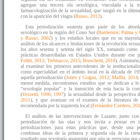
agregan una tercera ola sexológica, vinculada a la m
farmacologización de la sexualidad, que surgió en la últi
con la aparición del viagra (
Russo, 2013
).
Esta periodización sustenta gran parte de los abor
sexológico en la región del Cono Sur (
Barrientos; Palma y
y Russo, 2002
) y los estudios locales que en su mayorí
análisis de los alcances y limitaciones de la revolución sexu
los años sesenta y setenta del siglo XX, tomando como r
prácticas desarrolladas en Estados Unidos durante ese p
Felitti, 2012
;
Trebisacce, 2015
;
Bruschetti, 2018
). Asimismo,
al examinar los primeros antecedentes de la institucionali
como especialidad en el ámbito local en la década de 19
aquella periodización (
Jones y Gogna, 2012
;
Maffía, 2014
menor medida, encontramos estudios que se dedican a lo
“sexología popular” y la transición de esta hacia la co
(
Vezzetti, 1996
;
1997
); la sexualidad desde la perspectiva 
2011
), y que avanzan en el examen de la literatura de 
recomendada por la izquierda local (
Fernández Cordero, 20
El análisis de las intervenciones de Lazarte, junto con
periodización de las olas y nos invita a pensar en n
periodizaciones para estas prácticas que, desde una pe
combinan ideas de la primera y segunda ola de la cien
resultado una sexología anarquista que aún se preocupa por 