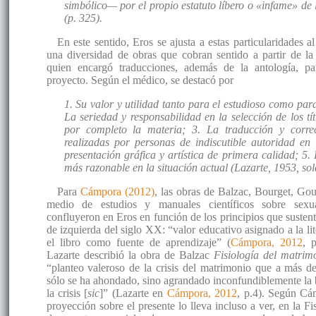
simbólico— por el propio estatuto líbero o «infame» de 
(p. 325).
En este sentido, Eros se ajusta a estas particularidades a
una diversidad de obras que cobran sentido a partir de la
quien encargó traducciones, además de la antología, pa
proyecto. Según el médico, se destacó por
1. Su valor y utilidad tanto para el estudioso como para
La seriedad y responsabilidad en la selección de los tí
por completo la materia; 3. La traducción y corre
realizadas por personas de indiscutible autoridad en 
presentación gráfica y artística de primera calidad; 5. 
más razonable en la situación actual (Lazarte, 1953, sol
Para
Cámpora (2012)
, las obras de Balzac, Bourget, Go
medio de estudios y manuales científicos sobre sexua
confluyeron en Eros en función de los principios que sustent
de izquierda del siglo XX: “valor educativo asignado a la li
el libro como fuente de aprendizaje” (
Cámpora, 2012
, p
Lazarte describió la obra de Balzac
Fisiología del matrim
“planteo valeroso de la crisis del matrimonio que a más d
sólo se ha ahondado, sino agrandado inconfundiblemente la
la crisis [
sic
]” (Lazarte en
Cámpora, 2012
, p.4). Según Cá
proyección sobre el presente lo lleva incluso a ver, en la Fi