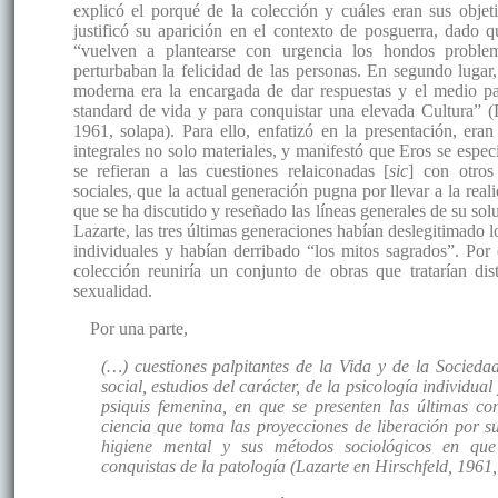
explicó el porqué de la colección y cuáles eran sus objet
justificó su aparición en el contexto de posguerra, dado
“vuelven a plantearse con urgencia los hondos proble
perturbaban la felicidad de las personas. En segundo lugar,
moderna era la encargada de dar respuestas y el medio p
standard de vida y para conquistar una elevada Cultura” (
1961, solapa). Para ello, enfatizó en la presentación, eran
integrales no solo materiales, y manifestó que Eros se espec
se refieran a las cuestiones relaiconadas [
sic
] con otros
sociales, que la actual generación pugna por llevar a la rea
que se ha discutido y reseñado las líneas generales de su sol
Lazarte, las tres últimas generaciones habían deslegitimado lo
individuales y habían derribado “los mitos sagrados”. Por e
colección reuniría un conjunto de obras que tratarían dis
sexualidad.
Por una parte,
(…) cuestiones palpitantes de la Vida y de la Socieda
social, estudios del carácter, de la psicología individual 
psiquis femenina, en que se presenten las últimas co
ciencia que toma las proyecciones de liberación por s
higiene mental y sus métodos sociológicos en que
conquistas de la patología (Lazarte en Hirschfeld, 1961,