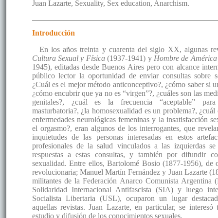
Juan Lazarte, Sexuality, Sex education, Anarchism.
Introducción
En los años treinta y cuarenta del siglo XX, algunas re
Cultura Sexual y Física
(1937-1941) y
Hombre de América 
1945), editadas desde Buenos Aires pero con alcance intern
público lector la oportunidad de enviar consultas sobre s
¿Cuál es el mejor método anticonceptivo?, ¿cómo saber si u
¿cómo encubrir que ya no es “virgen”?, ¿cuáles son las med
genitales?, ¿cuál es la frecuencia “aceptable” para
masturbatoria?, ¿la homosexualidad es un problema?, ¿cuál es
enfermedades neurológicas femeninas y la insatisfacción s
el orgasmo?, eran algunos de los interrogantes, que revel
inquietudes de las personas interesadas en estos artefact
profesionales de la salud vinculados a las izquierdas s
respuestas a estas consultas, y también por difundir c
sexualidad. Entre ellos, Bartolomé Bosio (1877-1956), de or
revolucionaria; Manuel Martín Fernández y Juan Lazarte (1
militantes de la Federación Anarco Comunista Argentina
Solidaridad Internacional Antifascista (SIA) y luego in
Socialista Libertaria (USL), ocuparon un lugar destaca
aquellas revistas. Juan Lazarte, en particular, se interes
estudio y difusión de los conocimientos sexuales.