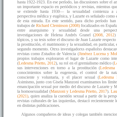
hasta 1922-1923. En ese período, las discusiones sobre el a
un importante espacio en periódicos y revistas, mientras 
se extiende hasta 1930— la sexualidad comienza a a
perspectiva médica y eugénica, y Lazarte es señalado como 
de esta mirada. En este sentido, para dicho período han
trabajos de
Richard Cleminson (2008)
focalizados en España,
entre anarquismo y sexualidad desde una perspecti
investigaciones de Helena Andrés Granel (
2008
,
2012
)
tópicos, y su tesis sobre el discurso de Juan Lazarte respect
la prostitución, el matrimonio y la sexualidad, en particular,
segundo momento. Otrxs investigadorxs españolxs destacaro
revistas como
Estudios
de Valencia (
Jiménez Lucena y Mol
propios trabajos exploraron el lugar de Lazarte como int
(
Ledesma Prietto, 2012
), su rol en el gremialismo médico (
L
sus intervenciones en torno a la prostitución (
Ledesma 
conocimientos sobre la eugenesia, el control de la nat
consciente y voluntaria, y el placer sexual (
Ledesma P
Asimismo, junto con Gisela Manzoni examinamos los límites
emancipación sexual por medio del discurso de Lazarte y M
la homosexualidad (
Manzoni y Ledesma Prietto, 2017
).
Lau
(2021)
, quien analiza la cuestión sexual a partir de la pers
revistas culturales de las izquierdas, destacó recientemente l
en distintas publicaciones.
Algunos compañeros de ideas y colegas también mencio