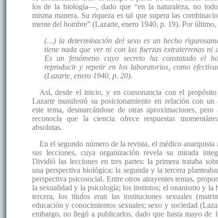
los de la biología—, dado que “en la naturaleza, no todo
misma manera. Su riqueza es tal que supera las combinacio
mente del hombre” (Lazarte, enero 1940, p. 19). Por último,
(…) la determinación del sexo es un hecho rigurosamen
tiene nada que ver ni con las fuerzas extraterrenas ni c
Es un fenómeno cuyo secreto ha constatado el h
reproducir y repetir en los laboratorios, como efectiv
(Lazarte, enero 1940, p. 20).
Así, desde el inicio, y en consonancia con el propósito 
Lazarte manifestó su posicionamiento en relación con un a
este tema, desmarcándose de otras aproximaciones, pero
reconocía que la ciencia ofrece respuestas momentán
absolutas.
En el segundo número de la revista, el médico anarquista 
sus lecciones, cuya organización revela su mirada integ
Dividió las lecciones en tres partes: la primera trataba sob
una perspectiva biológica; la segunda y la tercera planteab
perspectiva psicosocial. Entre otros atrayentes temas, propo
la sexualidad y la psicología; los instintos; el onanismo y l
tercera, los títulos eran las instituciones sexuales (matri
educación y conocimientos sexuales; sexo y sociedad (Lazar
embargo, no llegó a publicarlos, dado que hasta mayo de 1