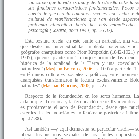
indicando que la vida es una y dentro de ella cabe lo 
sus funciones características fundamentales. Pocos b
cuenta de que cuanto llamamos sexo es vida y ello se 
multitud de manifestaciones que van desde aspecto
problema alimenticio hasta las más complicadas 
psicología (Lazarte, abril 1940, pp. 36-37).
Esta postura revela, en este punto en particular, una vis
que desde una intertextualidad implícita podemos vincu
geógrafos anarquistas como Piotr Kropotkin (1842-1921) y
1905), quienes plantearon “la orquestación de las cienci
histórica de la totalidad de la Tierra y una coevoluci
naturaleza” (
Masjuan Bracons, 2006
, p. 100) a partir de “i
en términos culturales, sociales y políticos, en el moment
anarquistas transformaron la lectura exclusivamente biolo
naturales” (
Masjuan Bracons, 2006
, p. 122).
Respecto de la fecundación en los seres humanos, Laz
aclarar que “la cópula y la fecundación se realizan en dos 
es propiamente el acto de fecundación, desde que muc
estériles. La fecundación es un fenómeno posterior e íntimo”
pp. 37-38).
Así también —y aquí demuestra su particular visión— so
liberar los instintos sexuales de los límites impuestos