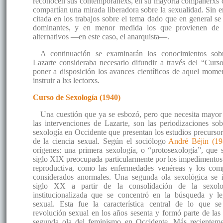
reconocen sus contemporánexs, en su mayoría compañerxs d
compartían una mirada liberadora sobre la sexualidad. Sin 
citada en los trabajos sobre el tema dado que en general se 
dominantes, y en menor medida los que provienen de 
alternativos —en este caso, el anarquista—.
A continuación se examinarán los conocimientos sob
Lazarte consideraba necesario difundir a través del “Curs
poner a disposición los avances científicos de aquel mome
instruir a lxs lectorxs.
Curso de Sexología (1940)
Una cuestión que ya se esbozó, pero que necesita mayor 
las intervenciones de Lazarte, son las periodizaciones sob
sexología en Occidente que presentan los estudios precurso
de la ciencia sexual. Según el sociólogo
André Béjin (19
orígenes: una primera sexología, o “protosexología”, que 
siglo XIX preocupada particularmente por los impedimentos 
reproductiva, como las enfermedades venéreas y los com
considerados anormales. Una segunda ola sexológica se 
siglo XX a partir de la consolidación de la sexolo
institucionalizada que se concentró en la búsqueda y le
sexual. Esta fue la característica central de lo que s
revolución sexual en los años sesenta y formó parte de las 
segunda ola del feminismo en Occidente. Más recienteme