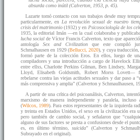
absurda como inútil (Calverton, 1953, p. 45).
Lazarte tomó contacto con sus trabajos desde muy tempra
particularmente, en
La revolución sexual de nuestro tiem
crisis del matrimonio
(1932) y en
Psicosociología de los cel
1935, la editorial Imán —en la cual colaboraba y public
lucha social
de Víctor Francis Calverton, texto que apareció
antología
Sex and Civilization
que este compiló ju
Schmalhausen en 1929 (
Bellucci, 2020
), y cuya traducción,
formó parte de la colección Eros. En ellos, luego de un
compiladores y una introducción a cargo de Havelock Ellis
entre ellxs, Charlotte Perkins Gilman, Ben Lindsey, Marga
Lloyd, Elisabeth Goldsmith, Robert Morss Lovett— f
rebelarse contra las viejas actitudes sexuales y dar paso a
más comprensiva y amplia” (Calverton y Schmaulhausen, 194
A partir de una crítica del psicoanálisis, Calverton, inten
marxismo de manera independiente y paralela, incluso
(
Wilcox, 1989
). Para estos representantes de la izquierda rad
y treinta en Estados Unidos, el sexo en la civilización era 
pero también de cambio social, y señalaron que “cualqui
alguno de sus factores se presta a confusiones desde el punto 
es, en último término,
suicida
” (Calverton y Schmaulh
Subrayado en el original).