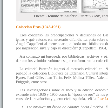
Fuente:
Hombre de América Fuerte y Libre
, ene
Colección Eros (1945-1961)
Eros condensó las preocupaciones y decisiones de Laz
temas y qué autorxs era necesario difundir. La pista sobre s
Ángel Cappelletti al mencionar que “toda una biblioteca d
por inspiración suya y bajo su dirección” (Cappelletti, 1964, 
Así comenzó mi búsqueda por bibliotecas, archivos y pág
dar con los veintidós volúmenes que conformaron la colecci
La editorial Partenón ingresó al mercado editorial en 1
publicó la colección Biblioteca de Extensión Cultural inte
Ryner; Paul Gille; Juan Turin; Félix Molina Téllez; Valen
Puiggrós, entre otros.
Las investigaciones sobre el libro y la edición denomi
extiende entre 1936 y 1955 como la “época de oro” de los pr
causa de la revolución y guerra civil española, señala
José Lu
(…) se produce un éxodo de editores hacia América. E