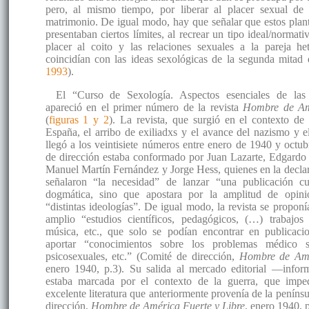
pero, al mismo tiempo, por liberar al placer sexual de
matrimonio. De igual modo, hay que señalar que estos plant
presentaban ciertos límites, al recrear un tipo ideal/normati
placer al coito y las relaciones sexuales a la pareja he
coincidían con las ideas sexológicas de la segunda mitad
1993
).
El “Curso de Sexología. Aspectos esenciales de las 
apareció en el primer número de la revista
Hombre de Amé
(
figuras 1 y 2
). La revista, que surgió en el contexto de 
España, el arribo de exiliadxs y el avance del nazismo y 
llegó a los veintisiete números entre enero de 1940 y octu
de dirección estaba conformado por Juan Lazarte, Edgardo 
Manuel Martín Fernández y Jorge Hess, quienes en la decla
señalaron “la necesidad” de lanzar “una publicación cu
dogmática, sino que apostara por la amplitud de opini
“distintas ideologías”. De igual modo, la revista se proponí
amplio “estudios científicos, pedagógicos, (…) trabajos s
música, etc., que solo se podían encontrar en publicacio
aportar “conocimientos sobre los problemas médico so
psicosexuales, etc.” (Comité de dirección,
Hombre de Amér
enero 1940, p.3). Su salida al mercado editorial —info
estaba marcada por el contexto de la guerra, que imped
excelente literatura que anteriormente provenía de la peníns
dirección,
Hombre de América Fuerte y Libre
, enero 1940, p