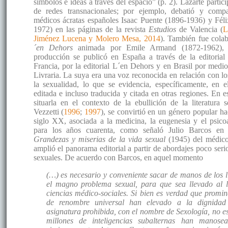
símbolos e ideas a través del espacio” (p. 2). Lazarte parti
de redes transnacionales; por ejemplo, debatió y compa
médicos ácratas españoles Isaac Puente (1896-1936) y Féli
1972) en las páginas de la revista
Estudios
de Valencia (
L
Jiménez Lucena y Molero Mesa, 2014
). También fue colab
´en Dehors
animada por Emile Armand (1872-1962), 
producción se publicó en España a través de la editorial 
Francia, por la editorial L´en Dehors y en Brasil por medio
Livraria. La suya era una voz reconocida en relación con lo
la sexualidad, lo que se evidencia, específicamente, en e
editada e incluso traducida y citada en otras regiones. En e
situarla en el contexto de la ebullición de la literatura
Vezzetti (
1996
;
1997
), se convirtió en un género popular ha
siglo XX, asociada a la medicina, la eugenesia y el psico
para los años cuarenta, como señaló Julio Barcos en 
Grandezas y miserias de la vida sexual
(1945) del médico
amplió el panorama editorial a partir de abordajes poco seri
sexuales. De acuerdo con Barcos, en aquel momento
(…) es necesario y conveniente sacar de manos de los lit
el magno problema sexual, para que sea llevado al l
ciencias médico-sociales. Si bien es verdad que promine
de renombre universal han elevado a la dignidad
asignatura prohibida, con el nombre de Sexología, no e
millones de inteligencias subalternas han manos