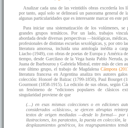
Analizar cada una de las veintidós obras excedería los lí
por tanto, aquí solo se delineará un panorama general de l
algunas particularidades que es interesante marcar en este pr
Para iniciar una sistematización de los volúmenes, se 
grandes grupos temáticos. Por un lado, trabajos vincul
abordada desde diversas perspectivas —biológicas, médicas
profesionales de distintas escuelas sexológicas, y, por otro la
literatura amorosa, incluida una antología inédita a carg
Liacho (1949), con obras de poetas de Europa y América de
tiempo, desde Garcilaso de la Vega hasta Pablo Neruda, p
Juana de Ibarbourou y Gabriela Mistral, entre más de cien au
este último grupo, el trabajo de Magdalena
Cámpora (201
literatura francesa en Argentina analiza tres autores galo
colección: Honoré de Balzac (1799-1850), Paul Bourget 
Gourmont (1858-1915). La edición de sus obras, según Cá
un fenómeno de “ediciones populares de clásicos extr
singularidad proviene de que
(…) en esas mismas colecciones o en ediciones aut
considerados «clásicos», se ejercen abruptas reinterp
textos de origen mediadas —desde lo formal— por l
ilustraciones, los paratextos, la puesta en colección, la f
desplazamientos genéricos, los reagrupamientos temá