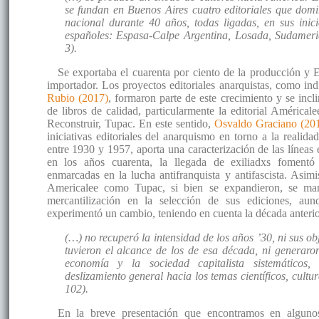
se fundan en Buenos Aires cuatro editoriales que dom
nacional durante 40 años, todas ligadas, en sus inici
españoles: Espasa-Calpe Argentina, Losada, Sudamer
3).
Se exportaba el cuarenta por ciento de la producción y E
importador. Los proyectos editoriales anarquistas, como in
Rubio (2017)
, formaron parte de este crecimiento y se incl
de libros de calidad, particularmente la editorial Américal
Reconstruir, Tupac. En este sentido,
Osvaldo Graciano (20
iniciativas editoriales del anarquismo en torno a la realida
entre 1930 y 1957, aporta una caracterización de las líneas 
en los años cuarenta, la llegada de exiliadxs fomentó
enmarcadas en la lucha antifranquista y antifascista. Asimis
Americalee como Tupac, si bien se expandieron, se man
mercantilización en la selección de sus ediciones, aun
experimentó un cambio, teniendo en cuenta la década anteri
(…) no recuperó la intensidad de los años ’30, ni sus ob
tuvieron el alcance de los de esa década, ni generaron
economía y la sociedad capitalista sistemáticos,
deslizamiento general hacia los temas científicos, cultura
102).
En la breve presentación que encontramos en algunos