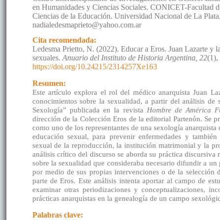
en Humanidades y Ciencias Sociales. CONICET-Facultad 
Ciencias de la Educación. Universidad Nacional de La Plata
nadialedesmaprieto@yahoo.com.ar
Cita recomendada:
Ledesma Prietto, N. (2022). Educar a Eros. Juan Lazarte y la
sexuales.
Anuario del Instituto de Historia Argentina, 22
(1),
https://doi.org/10.24215/2314257Xe163
Resumen:
Este artículo explora el rol del médico anarquista Juan L
conocimientos sobre la sexualidad, a partir del análisis d
Sexología” publicada en la revista
Hombre de América Fu
dirección de la Colección Eros de la editorial Partenón. Se p
como uno de los representantes de una sexología anarquista 
educación sexual, para prevenir enfermedades y también p
sexual de la reproducción, la institución matrimonial y la pro
análisis crítico del discurso se aborda su práctica discursiva
sobre la sexualidad que consideraba necesario difundir a un 
por medio de sus propias intervenciones o de la selección
parte de Eros. Este análisis intenta aportar al campo de est
examinar otras periodizaciones y conceptualizaciones, inc
prácticas anarquistas en la genealogía de un campo sexológic
Palabras clave: