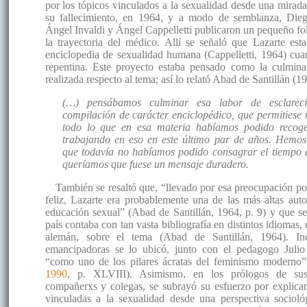
por los tópicos vinculados a la sexualidad desde una mirada
su fallecimiento, en 1964, y a modo de semblanza, Dieg
Ángel Invaldi y Ángel Cappelletti publicaron un pequeño fo
la trayectoria del médico. Allí se señaló que Lazarte est
enciclopedia de sexualidad humana (Cappelletti, 1964) cua
repentina. Este proyecto estaba pensado como la culmina
realizada respecto al tema; así lo relató Abad de Santillán (19
(…) pensábamos culminar esa labor de esclarec
compilación de carácter enciclopédico, que permitiese r
todo lo que en esa materia habíamos podido recoge
trabajando en eso en este último par de años. Hemos 
que todavía no habíamos podido consagrar el tiempo a
queríamos que fuese un mensaje duradero.
También se resaltó que, “llevado por esa preocupación p
feliz, Lazarte era probablemente una de las más altas aut
educación sexual” (Abad de Santillán, 1964, p. 9) y que se
país contaba con tan vasta bibliografía en distintos idiomas,
alemán, sobre el tema (Abad de Santillán, 1964). Inc
emancipadoras se lo ubicó, junto con el pedagogo Julio
“como uno de los pilares ácratas del feminismo moderno”
1990
, p. XLVIII). Asimismo, en los prólogos de sus 
compañerxs y colegas, se subrayó su esfuerzo por explicar
vinculadas a la sexualidad desde una perspectiva socioló