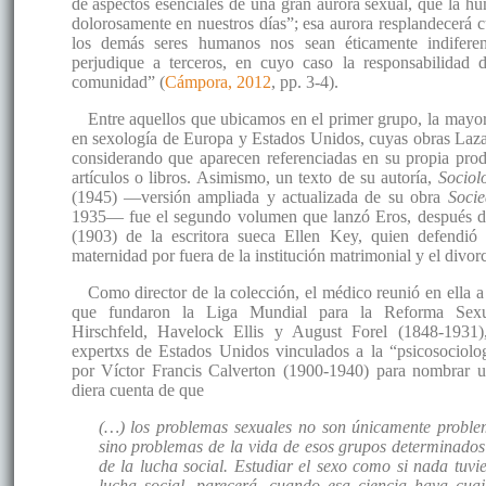
de aspectos esenciales de una gran aurora sexual, que la h
dolorosamente en nuestros días”; esa aurora resplandecerá 
los demás seres humanos nos sean éticamente indifere
perjudique a terceros, en cuyo caso la responsabilidad 
comunidad” (
Cámpora, 2012
, pp. 3-4).
Entre aquellos que ubicamos en el primer grupo, la mayorí
en sexología de Europa y Estados Unidos, cuyas obras Laza
considerando que aparecen referenciadas en su propia prod
artículos o libros. Asimismo, un texto de su autoría,
Sociol
(1945) —versión ampliada y actualizada de su obra
Socie
1935— fue el segundo volumen que lanzó Eros, después 
(1903) de la escritora sueca Ellen Key, quien defendió l
maternidad por fuera de la institución matrimonial y el divorc
Como director de la colección, el médico reunió en ella a
que fundaron la Liga Mundial para la Reforma S
Hirschfeld, Havelock Ellis y August Forel (1848-1931
expertxs de Estados Unidos vinculados a la “psicosociolo
por Víctor Francis Calverton (1900-1940) para nombrar 
diera cuenta de que
(…) los problemas sexuales no son únicamente problem
sino problemas de la vida de esos grupos determinados
de la lucha social. Estudiar el sexo como si nada tuvi
lucha social, parecerá, cuando esa ciencia haya cua