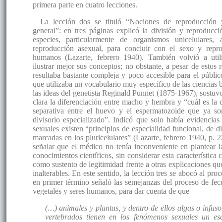
primera parte en cuatro lecciones.
La lección dos se tituló “Nociones de reproducción 
general”: en tres páginas explicó la división y reproducció
especies, particularmente de organismos unicelulares,
reproducción asexual, para concluir con el sexo y repr
humanos (Lazarte, febrero 1940). También volvió a util
ilustrar mejor sus conceptos; no obstante, a pesar de estos 
resultaba bastante compleja y poco accesible para el públic
que utilizaba un vocabulario muy específico de las ciencias
las ideas del genetista Reginald Punnet (1875-1967), sostuv
clara la diferenciación entre macho y hembra y “cuál es la 
separativa entre el huevo y el espermatozoide que ya so
divisorio especializado”. Indicó que solo había evidencias
sexuales existen “principios de especialidad funcional, de d
marcadas en los pluricelulares” (Lazarte, febrero 1940, p. 2
señalar que el médico no tenía inconveniente en plantear la
conocimientos científicos, sin considerar esta característica
como sustento de legitimidad frente a otras explicaciones q
inalterables. En este sentido, la lección tres se abocó al pro
en primer término señaló las semejanzas del proceso de fe
vegetales y seres humanos, para dar cuenta de que
(…) animales y plantas, y dentro de ellos algas o infuso
vertebrados tienen en los fenómenos sexuales un e