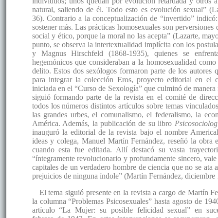
individuos; unos quedan por evolución retardada y otros 
natural, saliendo de él. Todo esto es evolución sexual” (
36). Contrario a la conceptualización de “invertido” indicó
sostener más. Las prácticas homosexuales son perversiones d
social y ético, porque la moral no las acepta” (Lazarte, may
punto, se observa la intertextualidad implícita con los postu
y Magnus Hirschfeld (1868-1935), quienes se enfrenta
hegemónicos que consideraban a la homosexualidad como
delito. Estos dos sexólogos formaron parte de los autores 
para integrar la colección Eros, proyecto editorial en el 
iniciada en el “Curso de Sexología” que culminó de manera 
siguió formando parte de la revista en el comité de direc
todos los números distintos artículos sobre temas vinculados 
las grandes urbes, el comunalismo, el federalismo, la eco
América. Además, la publicación de su libro
Psicosociolog
inauguró la editorial de la revista bajo el nombre Americ
ideas y colega, Manuel Martín Fernández, reseñó la obra 
cuando esta fue editada. Allí destacó su vasta trayecto
“íntegramente revolucionario y profundamente sincero, vale d
capitales de un verdadero hombre de ciencia que no se ata a 
prejuicios de ninguna índole” (Martín Fernández, diciembre 
El tema siguió presente en la revista a cargo de Martín F
la columna “Problemas Psicosexuales” hasta agosto de 1940
artículo “La Mujer: su posible felicidad sexual” en su