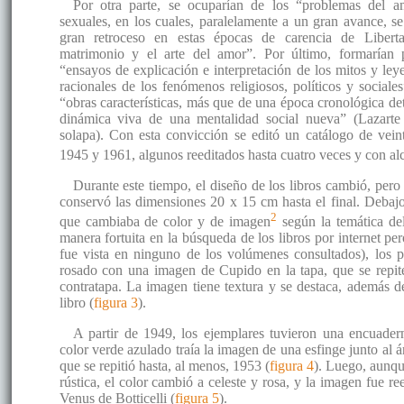
Por otra parte, se ocuparían de los “problemas del a
sexuales, en los cuales, paralelamente a un gran avance, 
gran retroceso en estas épocas de carencia de Liberta
matrimonio y el arte del amor”. Por último, formarían 
“ensayos de explicación e interpretación de los mitos y leye
racionales de los fenómenos religiosos, políticos y sociale
“obras características, más que de una época cronológica de
dinámica viva de una mentalidad social nueva” (Lazarte
solapa). Con esta convicción se editó un catálogo de vein
1945 y 1961, algunos reeditados hasta cuatro veces y con alc
Durante este tiempo, el diseño de los libros cambió, pero
conservó las dimensiones 20 x 15 cm hasta el final. Debaj
2
que cambiaba de color y de imagen
según la temática del
manera fortuita en la búsqueda de los libros por internet pe
fue vista en ninguno de los volúmenes consultados), los p
rosado con una imagen de Cupido en la tapa, que se repit
contratapa. La imagen tiene textura y se destaca, además del
libro (
figura 3
).
A partir de 1949, los ejemplares tuvieron una encuadern
color verde azulado traía la imagen de una esfinge junto al 
que se repitió hasta, al menos, 1953 (
figura 4
). Luego, aunqu
rústica, el color cambió a celeste y rosa, y la imagen fue r
Venus de Botticelli (
figura 5
).