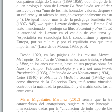
compañero Edgardo Casella (1899-1956), odontólogo de la
quien prologó la obra de Lazarte
La Revolución sexual de 
sostuvo que era “uno de los más honrados valores, después 
su esfuerzo y su talento ha surgido excepcionalmente en este
p.4). De igual modo, más tarde, la pedagoga brasileña M
(1897-1945) —a quien Lazarte dedicó, junto a Emma Gol
texto mencionado— prologó su libro
Sociedad y Prostituc
la autoridad de Lazarte en el estudio de este tema y
“especialista en sexuología [
sic
], conocidísimo y aprec
Europa, por su cultura y por el equilibrio con que trat
importantes” (Lacerda de Moura, 1935, p. 5).
Desde 1920, en las páginas de las revistas
Mente,
p
Metrópolis, Estudios
de Valencia en los años treinta
, y Homb
y Libre,
en los años cuarenta, hasta en sus propias obras
La
Nuestro Tiempo. Psicosociología y crisis del matrimon
Prostitución
(1935),
Limitación de los Nacimientos
(1934),
P
Celos
(1940),
Problemas de Medicina Social
(1943),y cu
como director de la Colección Eros, trató temas vinculado
control de la natalidad, la prostitución y el matrimonio, las un
entre otros.
María Migueláñez Martínez (2012)
señala que la tra
característica del anarquismo, sugiere y hace hincapié
interacciones dadas por la “circulación de todo tipo de bien