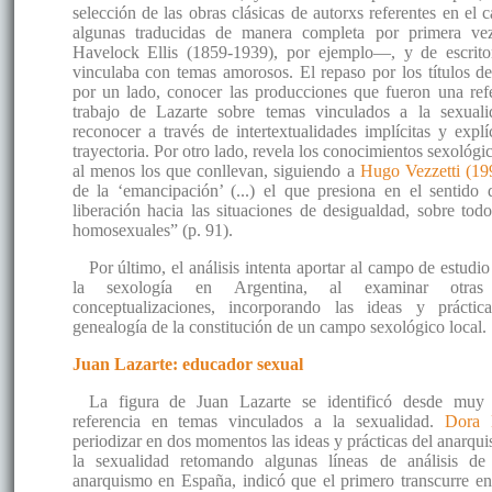
selección de las obras clásicas de autorxs referentes en el 
algunas traducidas de manera completa por primera ve
Havelock Ellis (1859-1939), por ejemplo—, y de escritor
vinculaba con temas amorosos. El repaso por los títulos de
por un lado, conocer las producciones que fueron una refe
trabajo de Lazarte sobre temas vinculados a la sexua
reconocer a través de intertextualidades implícitas y explí
trayectoria. Por otro lado, revela los conocimientos sexológ
al menos los que conllevan, siguiendo a
Hugo Vezzetti (19
de la ‘emancipación’ (...) el que presiona en el sentid
liberación hacia las situaciones de desigualdad, sobre tod
homosexuales” (p. 91).
Por último, el análisis intenta aportar al campo de estudio
la sexología en Argentina, al examinar otras 
conceptualizaciones, incorporando las ideas y práctic
genealogía de la constitución de un campo sexológico local.
Juan Lazarte: educador sexual
La figura de Juan Lazarte se identificó desde mu
referencia en temas vinculados a la sexualidad.
Dora 
periodizar en dos momentos las ideas y prácticas del anarqui
la sexualidad retomando algunas líneas de análisis d
anarquismo en España, indicó que el primero transcurre ent