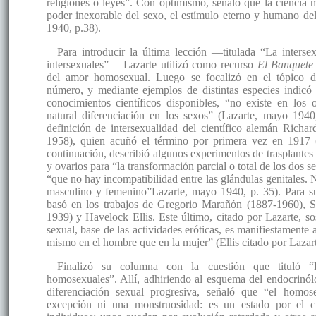
religiones o leyes”. Con optimismo, señaló que la ciencia
poder inexorable del sexo, el estímulo eterno y humano del
1940, p.38).
Para introducir la última lección —titulada “La interse
intersexuales”— Lazarte utilizó como recurso
El Banquete
del amor homosexual. Luego se focalizó en el tópico 
número, y mediante ejemplos de distintas especies indicó
conocimientos científicos disponibles, “no existe en los 
natural diferenciación en los sexos” (Lazarte, mayo 1940
definición de intersexualidad del científico alemán Richa
1958), quien acuñó el término por primera vez en 1917 
continuación, describió algunos experimentos de trasplantes e
y ovarios para “la transformación parcial o total de los dos
“que no hay incompatibilidad entre las glándulas genitales. 
masculino y femenino”Lazarte, mayo 1940, p. 35). Para sus
basó en los trabajos de Gregorio Marañón (1887-1960), 
1939) y Havelock Ellis. Este último, citado por Lazarte, s
sexual, base de las actividades eróticas, es manifiestamente
mismo en el hombre que en la mujer” (Ellis citado por Lazar
Finalizó su columna con la cuestión que tituló 
homosexuales”. Allí, adhiriendo al esquema del endocrinó
diferenciación sexual progresiva, señaló que “el homo
excepción ni una monstruosidad: es un estado por el 