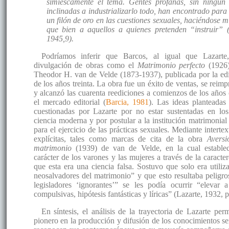
simiescamente el tema. Gentes profanas, sin ningún la
inclinadas a industrializarlo todo, han encontrado para e
un filón de oro en las cuestiones sexuales, haciéndose
que bien a aquellos a quienes pretenden “instruir” 
1945,9).
Podríamos inferir que Barcos, al igual que Lazarte
divulgación de obras como el
Matrimonio perfecto
(1926)
Theodor H. van de Velde (1873-1937), publicada por la edit
de los años treinta. La obra fue un éxito de ventas, se reim
y alcanzó las cuarenta reediciones a comienzos de los años
el mercado editorial (
Barcia, 1981
). Las ideas planteadas
cuestionadas por Lazarte por no estar sustentadas en lo
ciencia moderna y por postular a la institución matrimonia
para el ejercicio de las prácticas sexuales. Mediante intertex
explícitas, tales como marcas de cita de la obra
Aversi
matrimonio
(1939) de van de Velde, en la cual establecí
carácter de los varones y las mujeres a través de la caracte
que esta era una ciencia falsa. Sostuvo que solo era utiliz
neosalvadores del matrimonio” y que esto resultaba peligr
legisladores ‘ignorantes’” se les podía ocurrir “elevar a
compulsivas, hipótesis fantásticas y líricas” (Lazarte, 1932, p
En síntesis, el análisis de la trayectoria de Lazarte pe
pionero en la producción y difusión de los conocimientos se