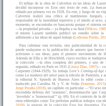
El influjo de la obra de Calverton en las ideas de Lazart
decidió incorporar en Eros otro texto de este,
La bancar
editado por primera vez en 1928. En este, y luego de un vi
Calverton realizó una crítica al matrimonio burgués,
responsable de la moralidad represiva y el miedo al sexo, 
momento, se encontraba en bancarrota porque el sistema en
—la propiedad privada— ya llegaba a su final (
Wilcox, 198
el mismo Lazarte también publicó un estudio sobre la c
adhiriendo a las ideas de aquel trabajo (
Ledesma Prietto, 20
Para culminar esta revisión, otra particularidad de la 
puede soslayarse es la publicación de autores que fueron 
activismo o sus ideas, para el pionero movimiento de l
Además de Ellis y de Hirschfeld, cuyos escritos se tradujero
la colección —la obra completa del primero, y uno de l
segundo, editado en París en 1935 (
Llorca Díaz, 1997
)— com
Carpenter (1844-1929). Su trabajo
Love´s Coming-of-Age
d
como
La madurez del amor
para la edición de Partenón, y a
la editorial N. Spinelli de Buenos Aires lo editó como
traducido por Carolina M. y V. de Vedia (
Sanrune, 2015
)
Jorge Peralta (2018)
, un capítulo en particular —“El sexo i
encendida defensa del ‘uraniano’, denominación que Carpe
‘invertido’ u ‘homosexual’” (p. 69). En el contexto de la 
otras editoriales como Tor preferían publicar trabajos con id
2018
), la apuesta de la colección Eros fue disruptiva. En