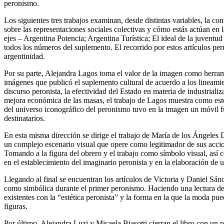
peronismo.
Los siguientes tres trabajos examinan, desde distintas variables, la 
sobre las representaciones sociales colectivas y cómo estás actúan en
ejes – Argentina Potencia; Argentina Turística; El ideal de la juvent
todos los números del suplemento. El recorrido por estos artículos pe
argentinidad.
Por su parte, Alejandra Lagos toma el valor de la imagen como herrami
imágenes que publicó el suplemento cultural de acuerdo a los lineamie
discurso peronista, la efectividad del Estado en materia de industrializ
mejora económica de las masas, el trabajo de Lagos muestra como estos
del universo iconográfico del peronismo tuvo en la imagen un móvil f
destinatarios.
En esta misma dirección se dirige el trabajo de María de los Ángeles D
un complejo escenario visual que opere como legitimador de sus accio
Tomando a la figura del obrero y el trabajo como símbolo visual, así c
en el establecimiento del imaginario peronista y en la elaboración de 
Llegando al final se encuentran los artículos de Victoria y Daniel Sá
como simbólica durante el primer peronismo. Haciendo una lectura de
existentes con la “estética peronista” y la forma en la que la moda pu
figuras.
Por último, Alejandra Luzi y Micaela Biasotti cierran el libro con un 