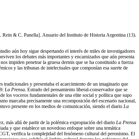
. Rein & C. Panella]. Anuario del Instituto de Historia Argentina (13).
estudio aún hoy sigue despertando el interés de miles de investigadores
 conviven los debates más importantes y encarnizados que aún presenta
 nos impiden penetrar la gruesa dermis que se ha constituido a fuerza
démicos y las tribunas de intelectuales que componían esa suerte de
s tradicionales y presentaba el acaecimiento de un imaginario que
69:
La Prensa.
Estrado del pensamiento liberal-conservador que se
 de los voceros fundamentales de una elite social y política que supo
onismo marcaba precisamente una recomposición del escenario nacional,
 estuvo presente en los medios de comunicación, siendo el diario
La
z, más allá de partir de la polémica expropiación del diario
La Prensa
udiada y que establece un novedoso enfoque sobre una temática
a CGT, verifica la complejidad del fenómeno cultural del peronismo. El