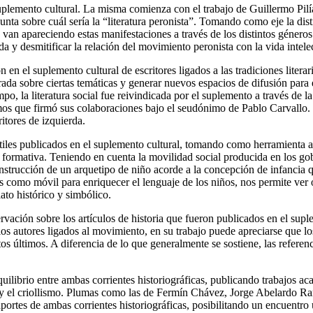
uplemento cultural. La misma comienza con el trabajo de Guillermo Pilí
gunta sobre cuál sería la “literatura peronista”. Tomando como eje la dist
van apareciendo estas manifestaciones a través de los distintos géneros l
a y desmitificar la relación del movimiento peronista con la vida intelec
 en el suplemento cultural de escritores ligados a las tradiciones literar
rada sobre ciertas temáticas y generar nuevos espacios de difusión para
o, la literatura social fue reivindicada por el suplemento a través de 
os que firmó sus colaboraciones bajo el seudónimo de Pablo Carvallo. 
itores de izquierda.
tiles publicados en el suplemento cultural, tomando como herramienta an
 formativa. Teniendo en cuenta la movilidad social producida en los go
onstrucción de un arquetipo de niño acorde a la concepción de infancia q
s como móvil para enriquecer el lenguaje de los niños, nos permite ver 
ato histórico y simbólico.
vación sobre los artículos de historia que fueron publicados en el supl
s autores ligados al movimiento, en su trabajo puede apreciarse que los
estos últimos. A diferencia de lo que generalmente se sostiene, las ref
uilibrio entre ambas corrientes historiográficas, publicando trabajos 
s y el criollismo. Plumas como las de Fermín Chávez, Jorge Abelardo 
aportes de ambas corrientes historiográficas, posibilitando un encuentro 