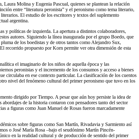
a, Laura Molina y Eugenia Pascual, quienes se plantean la relación
inción entre “literatura peronista” y el peronismo como tema literario,
iterarios. El estudio de los escritores y textos del suplemento
tual argentina.
ias y políticas de izquierda. La apertura a distintos colaboradores,
 estos autores. Siguiendo la línea inaugurada por el grupo Boedo, que
la pluma de los boedistas y de otros tantos como Alejandro Sux,
El recorrido propuesto por Korn permite ver otra dimensión de esta
alítica el imaginario de los niños de aquella época y las
biernos peronistas y el incremento de los consumos y acceso a bienes
ue circulaba en ese contexto particular. La clasificación de los cuentos
otro nivel del fenómeno cultural del primer peronismo que tuvo en los
emento dirigido por Tiempo. A pesar que aún hoy persiste la idea de
 abordajes de la historia contaron con pensadores tanto del sector
erencias a figuras como Juan Manuel de Rosas fueron marcadamente
académicos sobre figuras como San Martín, Rivadavia y Sarmiento así
Ramos o José María Rosa –bajo el seudónimo Martín Pincén-
único en la realidad cultural y de producción de sentido del primer