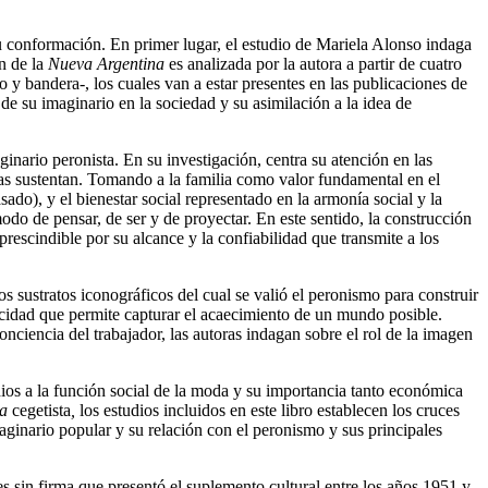
su conformación. En primer lugar, el estudio de Mariela Alonso indaga
n de la
Nueva Argentina
es analizada por la autora a partir de cuatro
 y bandera-, los cuales van a estar presentes en las publicaciones de
de su imaginario en la sociedad y su asimilación a la idea de
inario peronista. En su investigación, centra su atención en las
las sustentan. Tomando a la familia como valor fundamental en el
sado), y el bienestar social representado en la armonía social y la
do de pensar, de ser y de proyectar. En este sentido, la construcción
escindible por su alcance y la confiabilidad que transmite a los
s sustratos iconográficos del cual se valió el peronismo para construir
acidad que permite capturar el acaecimiento de un mundo posible.
nciencia del trabajador, las autoras indagan sobre el rol de la imagen
dios a la función social de la moda y su importancia tanto económica
sa
cegetista
,
los estudios incluidos en este libro establecen los cruces
aginario popular y su relación con el peronismo y sus principales
s sin firma que presentó el suplemento cultural entre los años 1951 y