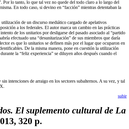
. Por lo tanto, lo que tal vez no quede del todo claro a lo largo del
a misma. En todo caso, si devino en “facción” mientras detentaban la
a utilización de un discurso mediático cargado de apelativos
 oposición a los federales. El autor marca un cambio en las prácticas
ntento de los unitarios por desligarse del pasado asociado al “partido
e habría efectuado una “desunitarización” de sus miembros que daría
ector es que lo unitarios se definen más por el lugar que ocuparon en
entificables. De la misma manera, pone en cuestión la utilización
r durante la “feliz experiencia” se diluyen años después cuando el
sin intenciones de arraigo en los sectores subalternos. A su vez, y tal
IX.
subir
dos. El suplemento cultural de La
013, 320 p.