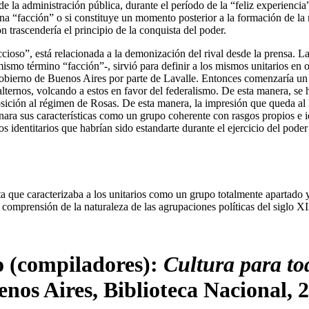
e la administración pública, durante el período de la “feliz experiencia”
 una “facción” o si constituye un momento posterior a la formación de l
 trascendería el principio de la conquista del poder.
ccioso”, está relacionada a la demonización del rival desde la prensa. L
l mismo término “facción”-, sirvió para definir a los mismos unitarios en
gobierno de Buenos Aires por parte de Lavalle. Entonces comenzaría un i
ubalternos, volcando a estos en favor del federalismo. De esta manera, s
ición al régimen de Rosas. De esta manera, la impresión que queda al l
ara sus características como un grupo coherente con rasgos propios e id
s identitarios que habrían sido estandarte durante el ejercicio del pode
ta que caracterizaba a los unitarios como un grupo totalmente apartado y 
 comprensión de la naturaleza de las agrupaciones políticas del siglo X
o (compiladores):
Cultura para to
enos Aires, Biblioteca Nacional, 2