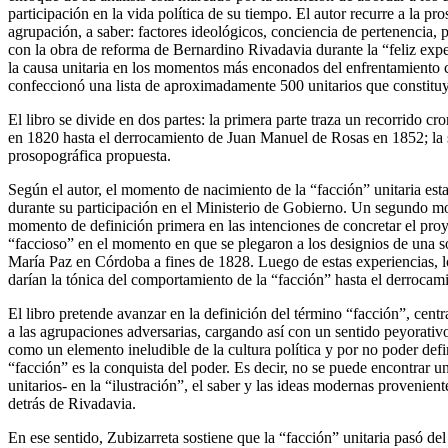
participación en la vida política de su tiempo. El autor recurre a la pr
agrupación, a saber: factores ideológicos, conciencia de pertenencia,
con la obra de reforma de Bernardino Rivadavia durante la “feliz exper
la causa unitaria en los momentos más enconados del enfrentamiento con
confeccionó una lista de aproximadamente 500 unitarios que constituye
El libro se divide en dos partes: la primera parte traza un recorrid
en 1820 hasta el derrocamiento de Juan Manuel de Rosas en 1852; la se
prosopográfica propuesta.
Según el autor, el momento de nacimiento de la “facción” unitaria est
durante su participación en el Ministerio de Gobierno. Un segundo mom
momento de definición primera en las intenciones de concretar el proy
“faccioso” en el momento en que se plegaron a los designios de una s
María Paz en Córdoba a fines de 1828. Luego de estas experiencias, los
darían la tónica del comportamiento de la “facción” hasta el derroca
El libro pretende avanzar en la definición del término “facción”, centr
a las agrupaciones adversarias, cargando así con un sentido peyorativo
como un elemento ineludible de la cultura política y por no poder defin
“facción” es la conquista del poder. Es decir, no se puede encontrar un
unitarios- en la “ilustración”, el saber y las ideas modernas proveni
detrás de Rivadavia.
En ese sentido, Zubizarreta sostiene que la “facción” unitaria pasó del 