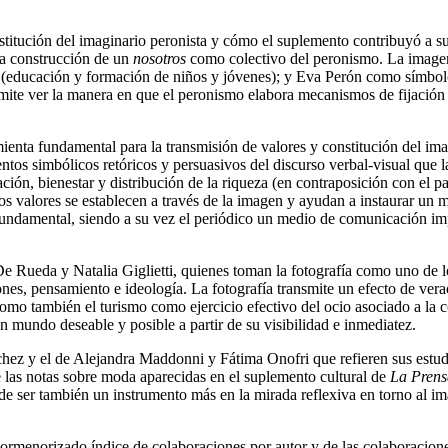
constitución del imaginario peronista y cómo el suplemento contribuyó a 
 la construcción de un
nosotros
como colectivo del peronismo. La image
ud (educación y formación de niños y jóvenes); y Eva Perón como símbolo
rmite ver la manera en que el peronismo elabora mecanismos de fijación 
enta fundamental para la transmisión de valores y constitución del imag
ntos simbólicos retóricos y persuasivos del discurso verbal-visual que 
ación, bienestar y distribución de la riqueza (en contraposición con el pa
 valores se establecen a través de la imagen y ayudan a instaurar un mo
undamental, siendo a su vez el periódico un medio de comunicación impr
e Rueda y Natalia Giglietti, quienes toman la fotografía como uno de lo
nes, pensamiento e ideología. La fotografía transmite un efecto de ver
omo también el turismo como ejercicio efectivo del ocio asociado a la co
un mundo deseable y posible a partir de su visibilidad e inmediatez.
nchez y el de Alejandra Maddonni y Fátima Onofri que refieren sus estu
 las notas sobre moda aparecidas en el suplemento cultural de
La Pren
ede ser también un instrumento más en la mirada reflexiva en torno al im
pormenorizado índice de colaboraciones por autor y de las colaboracione