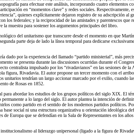
osopografía para efectuar este análisis, incorporando cuatro elementos com
 participación en “momentos clave” y redes sociales. Respectivamente, es
iencia”, quienes explícitamente dejaron registro de su adscripción al g
 los federales; y la reciprocidad de las amistades y parentescos que ref
 la muestra para sostener los argumentos principales del libro.
o cronológico del unitarismo que transcurre desde el momento en que Ma
gunda parte deja de lado la línea temporal para dedicarse exclusivament
aría dado por la experiencia del llamado “partido ministerial”, más pre
ento se presenta durante las discusiones ocurridas durante el Congreso
ecto centralista impulsado por los “rivadavianos” en las sesiones de la
ola figura, Rivadavia. El autor propone un tercer momento con el arribo
 unitarios tendrían un largo accionar marcado por el exilio, cuando las
miento de Rosas en 1852.
al para abordar los estudios de los grupos políticos del siglo XIX. El t
 permanente a lo largo del siglo. El autor plantea la intención de defini
irlos como partido en el sentido de los modernos partidos políticos. Por o
a base social ni una estructura organizativa u orientación ideológica de
entes de Europa que se defendían en la Sala de Representantes en los año
institucionalismo al liderazgo unipersonal (ligado a la figura de Rivadav