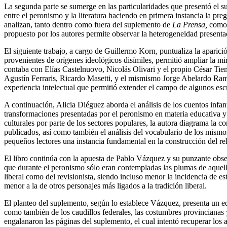
La segunda parte se sumerge en las particularidades que presentó el s
entre el peronismo y la literatura haciendo en primera instancia la pre
analizan, tanto dentro como fuera del suplemento de
La Prensa,
como 
propuesto por los autores permite observar la heterogeneidad presentad
El siguiente trabajo, a cargo de Guillermo Korn, puntualiza la aparición
provenientes de orígenes ideológicos disímiles, permitió ampliar la mi
contaba con Elías Castelnuovo, Nicolás Olivari y el propio César Tiemp
Agustín Ferraris, Ricardo Masetti, y el mismismo Jorge Abelardo Ram
experiencia intelectual que permitió extender el campo de algunos escr
A continuación, Alicia Diéguez aborda el análisis de los cuentos infan
transformaciones presentadas por el peronismo en materia educativa y
culturales por parte de los sectores populares, la autora diagrama la c
publicados, así como también el análisis del vocabulario de los mismo
pequeños lectores una instancia fundamental en la construcción del rel
El libro continúa con la apuesta de Pablo Vázquez y su punzante obser
que durante el peronismo sólo eran contempladas las plumas de aquello
liberal como del revisionista, siendo incluso menor la incidencia de 
menor a la de otros personajes más ligados a la tradición liberal.
El planteo del suplemento, según lo establece Vázquez, presenta un eq
como también de los caudillos federales, las costumbres provinciana
engalanaron las páginas del suplemento, el cual intentó recuperar los 