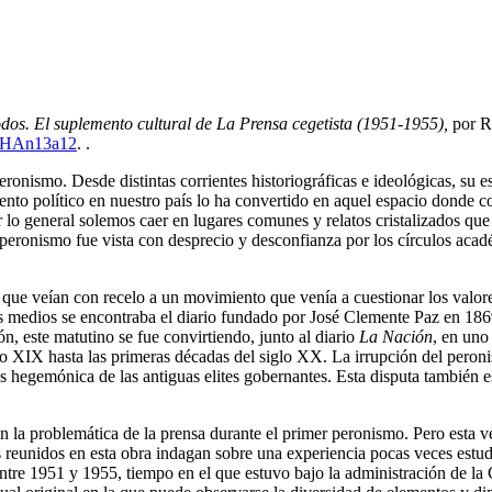
dos. El suplemento cultural de La Prensa cegetista (1951-1955)
,
por R
w/IHAn13a12
. .
eronismo. Desde distintas corrientes historiográficas e ideológicas, su 
iento político en nuestro país lo ha convertido en aquel espacio donde
r lo general solemos caer en lugares comunes y relatos cristalizados que
er peronismo fue vista con desprecio y desconfianza por los círculos aca
que veían con recelo a un movimiento que venía a cuestionar los valore
tos medios se encontraba el diario fundado por José Clemente Paz en 18
n, este matutino se fue convirtiendo, junto al diario
La Nación
, en uno
iglo XIX hasta las primeras décadas del siglo XX. La irrupción del per
sis hegemónica de las antiguas elites gobernantes. Esta disputa también
 la problemática de la prensa durante el primer peronismo. Pero esta ve
jos reunidos en esta obra indagan sobre una experiencia pocas veces est
 entre 1951 y 1955, tiempo en el que estuvo bajo la administración de l