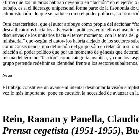
afirma que los unitarios habrían devenido en “facción” en el ejercicio d
trabajo, es si el liderazgo unipersonal forma parte de la fisonomía de
administración –lo que se traduce como el poder político-, su formación
Otra característica, que el autor atribuye como propia del accionar “fa
descalificatorios hacia los adversarios políticos -entre ellos el uso de
discursivas de los unitarios hacia el tercer momento, con la toma del 
ministerial” que -según el autor- los habría alejado de los sectores s
como consecuencia una definición del grupo sólo en relación a su opos
relación al poder político que por un momento de génesis que determin
misma del término “facción” como categoría analítica, ya que los rasgo
grupo pretende redefinir su identidad frente a los sectores subalternos.
Notas
El trabajo constituye un avance al intentar desmontar la visión simplis
vez lo más importante, pone en cuestión la necesidad de avanzar en la
Rein, Raanan y Panella, Claudi
Prensa cegetista (1951-1955)
, Bu