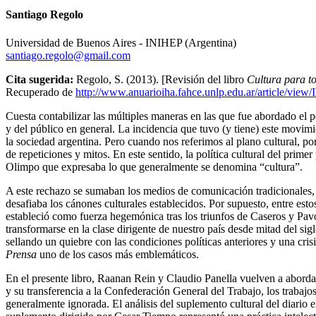
Santiago Regolo
Universidad de Buenos Aires - INIHEP (Argentina)
santiago.regolo@gmail.com
Cita sugerida:
Regolo, S. (2013). [Revisión del libro
Cultura para to
Recuperado de
http://www.anuarioiha.fahce.unlp.edu.ar/article/vie
Cuesta contabilizar las múltiples maneras en las que fue abordado el p
y del público en general. La incidencia que tuvo (y tiene) este movim
la sociedad argentina. Pero cuando nos referimos al plano cultural, po
de repeticiones y mitos. En este sentido, la política cultural del prim
Olimpo que expresaba lo que generalmente se denomina “cultura”.
A este rechazo se sumaban los medios de comunicación tradicionales, 
desafiaba los cánones culturales establecidos. Por supuesto, entre es
estableció como fuerza hegemónica tras los triunfos de Caseros y Pavó
transformarse en la clase dirigente de nuestro país desde mitad del s
sellando un quiebre con las condiciones políticas anteriores y una cri
Prensa
uno de los casos más emblemáticos.
En el presente libro, Raanan Rein y Claudio Panella vuelven a abordan
y su transferencia a la Confederación General del Trabajo, los traba
generalmente ignorada. El análisis del suplemento cultural del diario