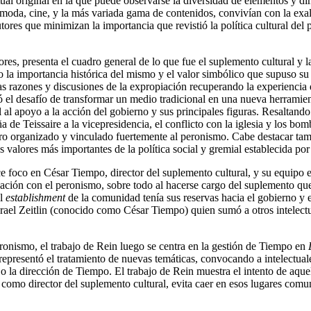
ual original en la que puede observarse la diversidad de elementos y di
ia, moda, cine, y la más variada gama de contenidos, convivían con la exa
tores que minimizan la importancia que revistió la política cultural del
ores, presenta el cuadro general de lo que fue el suplemento cultural y 
o la importancia histórica del mismo y el valor simbólico que supuso su
las razones y discusiones de la expropiación recuperando la experiencia d
ó el desafío de transformar un medio tradicional en una nueva herramient
al al apoyo a la acción del gobierno y sus principales figuras. Resalta
e Teissaire a la vicepresidencia, el conflicto con la iglesia y los bomb
o organizado y vinculado fuertemente al peronismo. Cabe destacar tamb
 valores más importantes de la política social y gremial establecida por
e foco en César Tiempo, director del suplemento cultural, y su equipo e
ficación con el peronismo, sobre todo al hacerse cargo del suplemento qu
el
establishment
de la comunidad tenía sus reservas hacia el gobierno y e
Israel Zeitlin (conocido como César Tiempo) quien sumó a otros intelect
peronismo, el trabajo de Rein luego se centra en la gestión de Tiempo en
representó el tratamiento de nuevas temáticas, convocando a intelectual
o la dirección de Tiempo. El trabajo de Rein muestra el intento de aquel
 como director del suplemento cultural, evita caer en esos lugares comun