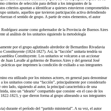
o criterios de selección para definir a los integrantes de la
tos criterios apuntan a identificar a quienes estuvieron comprometidos
rupo unitario, aquellos que tuvieron participación activa defendiendo
uerzan el sentido de grupo. A partir de estos elementos, el autor
rtín Rodríguez asume como gobernador de la Provincia de Buenos Aires
e al análisis de los unitarios siguiendo la metodología
cisamente por el grupo aglutinado alrededor de Bernardino Rivadavia
 Constituyente (1824-1827). Así, la “facción” unitaria tendría su
 Asamblea Constituyente. Los unitarios se volcaron a un accionar
 de Juan Lavalle al gobierno de Buenos Aires y del general José
 prácticas que imprimen la condición de exiliado a sus integrantes
érmino era utilizado por los mismos actores, en general para denominar
r a los unitarios como una “facción”, principalmente por considerarlo
tro lado, siguiendo al autor, la principal característica de una
finida, sino un “ideario” compartido que consiste -en el caso de los
s 1822-1823, y que dieron forma al grupo alineando a sus integrantes
ia) durante el período del “partido ministerial”. A su vez, el autor