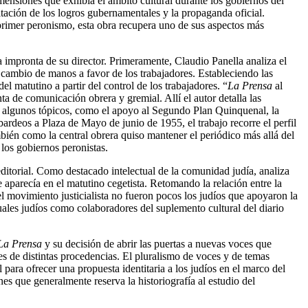
mensiones que exhibía el ámbito cultural durante los gobiernos del
ltación de los logros gubernamentales y la propaganda oficial.
 primer peronismo, esta obra recupera uno de sus aspectos más
la impronta de su director. Primeramente, Claudio Panella analiza el
 cambio de manos a favor de los trabajadores. Estableciendo las
el matutino a partir del control de los trabajadores. “
La Prensa
al
a de comunicación obrera y gremial. Allí el autor detalla las
ndo algunos tópicos, como el apoyo al Segundo Plan Quinquenal, la
ardeos a Plaza de Mayo de junio de 1955, el trabajo recorre el perfil
ién como la central obrera quiso mantener el periódico más allá del
 los gobiernos peronistas.
ditorial. Como destacado intelectual de la comunidad judía, analiza
e aparecía en el matutino cegetista. Retomando la relación entre la
l movimiento justicialista no fueron pocos los judíos que apoyaron la
uales judíos como colaboradores del suplemento cultural del diario
La Prensa
y su decisión de abrir las puertas a nuevas voces que
es de distintas procedencias. El pluralismo de voces y de temas
 para ofrecer una propuesta identitaria a los judíos en el marco del
es que generalmente reserva la historiografía al estudio del