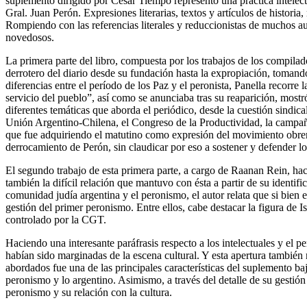
suplemento dirigido por Cesar Tiempo representó una práctica intelect
Gral. Juan Perón. Expresiones literarias, textos y artículos de histor
Rompiendo con las referencias literales y reduccionistas de muchos au
novedosos.
La primera parte del libro, compuesta por los trabajos de los compilad
derrotero del diario desde su fundación hasta la expropiación, tomand
diferencias entre el período de los Paz y el peronista, Panella recorre 
servicio del pueblo”, así como se anunciaba tras su reaparición, mostr
diferentes temáticas que aborda el periódico, desde la cuestión sindic
Unión Argentino-Chilena, el Congreso de la Productividad, la campaña d
que fue adquiriendo el matutino como expresión del movimiento obrer
derrocamiento de Perón, sin claudicar por eso a sostener y defender los
El segundo trabajo de esta primera parte, a cargo de Raanan Rein, hac
también la difícil relación que mantuvo con ésta a partir de su identi
comunidad judía argentina y el peronismo, el autor relata que si bien 
gestión del primer peronismo. Entre ellos, cabe destacar la figura de 
controlado por la CGT.
Haciendo una interesante paráfrasis respecto a los intelectuales y el 
habían sido marginadas de la escena cultural. Y esta apertura también 
abordados fue una de las principales características del suplemento baj
peronismo y lo argentino. Asimismo, a través del detalle de su gestión
peronismo y su relación con la cultura.