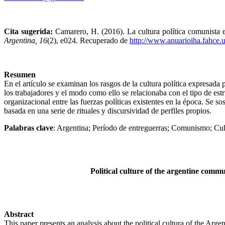
Cita sugerida:
Camarero, H. (2016).
La cultura política comunista e
Argentina,
16
(2), e024. Recuperado de
http://www.anuarioiha.fahce.
Resumen
En el artículo se examinan los rasgos de la cultura política expresada
los trabajadores y el modo como ello se relacionaba con el tipo de estru
organizacional entre las fuerzas políticas existentes en la época. Se s
basada en una serie de rituales y discursividad de perfiles propios.
Palabras clave
: Argentina; Período de entreguerras; Comunismo; Cult
Political culture of the argentine commu
Abstract
This paper presents an analysis about the political cultura of the Arg