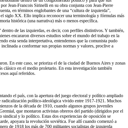
cohesionante dentro de un conglomerado político y para que sus
 por Jean-Francois Sirinelli en su obra conjunta con Jean-Pierre
uenta, en términos englobantes de una “cultura de izquierda”,
te el siglo XX. Ello implica reconocer una terminología y fórmulas más
emoria histórica (una narrativa) más o menos específica.
ntro de las izquierdas, es decir, con perfiles distintivos. Y también,
quienes encararon diversos estudios sobre el mundo del trabajo en la
iendo esta senda interpretativa, entendemos que la comunista pudo
o, inclinada a conformar sus propias normas y valores, proclive a
ron. En este caso, se prioriza el de la ciudad de Buenos Aires y zonas
s clásico en el medio proletario. En esta investigación también
esos aquí referidos.
ando el país, con la apertura del juego electoral y político ampliado
de radicalización político-ideológica vivido entre 1917-1921. Muchos
mienzos de la década de 1910, cuando algunos grupos juveniles
emial, que montaron activistas obreros del partido (dirigidos por el
o sindical y lo político. Estas dos experiencias de oposición se
tarde, apoyara la revolución soviética. Fue allí cuando comenzó a
nero de 1918 los más de 700 militantes socialistas de izquierda