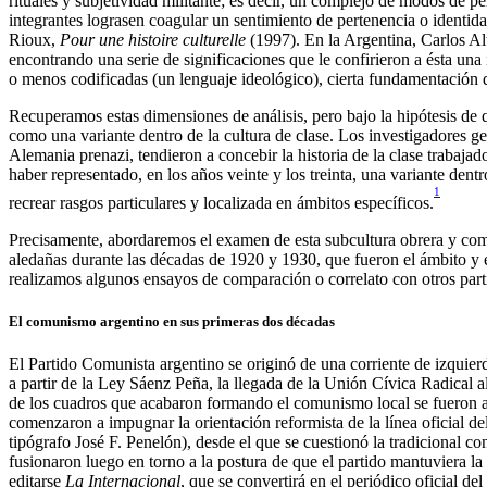
rituales y subjetividad militante; es decir, un complejo de modos de 
integrantes lograsen coagular un sentimiento de pertenencia o identida
Rioux,
Pour une histoire culturelle
(1997). En la Argentina, Carlos Al
encontrando una serie de significaciones que le confirieron a ésta una
o menos codificadas (un lenguaje ideológico), cierta fundamentación do
Recuperamos estas dimensiones de análisis, pero bajo la hipótesis de q
como una variante dentro de la cultura de clase. Los investigadores ge
Alemania prenazi, tendieron a concebir la historia de la clase trabaj
haber representado, en los años veinte y los treinta, una variante dent
1
recrear rasgos particulares y localizada en ámbitos específicos.
Precisamente, abordaremos el examen de esta subcultura obrera y comun
aledañas durante las décadas de 1920 y 1930, que fueron el ámbito y e
realizamos algunos ensayos de comparación o correlato con otros part
El comunismo argentino en sus primeras dos décadas
El Partido Comunista argentino se originó de una corriente de izquier
a partir de la Ley Sáenz Peña, la llegada de la Unión Cívica Radical a
de los cuadros que acabaron formando el comunismo local se fueron 
comenzaron a impugnar la orientación reformista de la línea oficial d
tipógrafo José F. Penelón), desde el que se cuestionó la tradicional con
fusionaron luego en torno a la postura de que el partido mantuviera l
editarse
La Internacional
, que se convertirá en el periódico oficial 