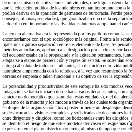
de un mecanismo de cotizaciones individuales, que logra sostener la ba
que la educación política de los miembros era tan importante como la l
podían derivar en la aparición de gérmenes de burocracia. Perdía peso 
consejos, oficinas, secretarías), que garantizaban una cierta separaci
la doctrina era importante y las rivalidades internas adoptaban el cará
La tercera alternativa era la representada por los partidos comunistas
encontraríamos con el tipo sociológico más original. Frente a la semic
fijaba una rigurosa separación entre los elementos de base. Se pensaba q
métodos autoritarios, apelando a la designación por la cima y por la co
del accionar estaba en la propaganda y la agitación permanentes, junt
adaptarse a etapas de persecución y represión estatal. Se sostenían so
entrega absoluta de todos sus militantes, sin distinción entre vida p
naturaleza emparentada con lo religioso, a la vez que resumiendo la fe
obreras de empresa o taller, funcional a su objetivo de ser la expresión
La potencialidad y productividad de este enfoque ha sido muchas vece
indagación se había iniciado desde hacía varias décadas antes, con al
carácter no democrático que asumirían estas entidades), o el del ale
gobierno de la minoría y los modos a través de los cuales toda organi
“enfoque de la organización” tuvo posteriormente un despliegue denso 
se destacaron las visiones complejas y sofisticadas de dos autores ital
entre dirigentes y dirigidos, como los horizontales entre los dirigidos
se identificó el riesgo de que estos modelos derivasen en esquemas rí
expresaron en el plano histórico-concreto, al mismo tiempo que concib