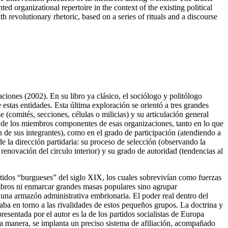
ed organizational repertoire in the context of the existing political
th revolutionary rhetoric, based on a series of rituals and a discourse
ciones (2002). En su libro ya clásico, el sociólogo y politólogo
e estas entidades. Esta última exploración se orientó a tres grandes
e (comités, secciones, células o milicias) y su articulación general
 el de los miembros componentes de esas organizaciones, tanto en lo que
n de sus integrantes), como en el grado de participación (atendiendo a
 de la dirección partidaria: su proceso de selección (observando la
renovación del circulo interior) y su grado de autoridad (tendencias al
 partidos “burgueses” del siglo XIX, los cuales sobrevivían como fuerzas
mbros ni enmarcar grandes masas populares sino agrupar
n una armazón administrativa embrionaria. El poder real dentro del
iraba en torno a las rivalidades de estos pequeños grupos. La doctrina y
resentada por el autor es la de los partidos socialistas de Europa
esa manera, se implanta un preciso sistema de afiliación, acompañado