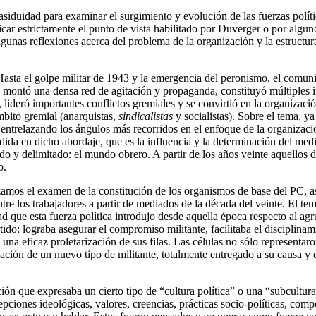
siduidad para examinar el surgimiento y evolución de las fuerzas polític
icar estrictamente el punto de vista habilitado por Duverger o por alguno
unas reflexiones acerca del problema de la organización y la estructura 
 Hasta el golpe militar de 1943 y la emergencia del peronismo, el comu
s, montó una densa red de agitación y propaganda, constituyó múltiples in
, lideró importantes conflictos gremiales y se convirtió en la organizac
ámbito gremial (anarquistas,
sindicalistas
y socialistas). Sobre el tema, 
 entrelazando los ángulos más recorridos en el enfoque de la organizaci
da en dicho abordaje, que es la influencia y la determinación del medio 
o y delimitado: el mundo obrero. A partir de los años veinte aquellos dir
o.
zamos el examen de la constitución de los organismos de base del PC, a
tre los trabajadores a partir de mediados de la década del veinte. El tem
que esta fuerza política introdujo desde aquella época respecto al agru
do: lograba asegurar el compromiso militante, facilitaba el disciplinam
a una eficaz proletarización de sus filas. Las células no sólo representa
ación de un nuevo tipo de militante, totalmente entregado a su causa y do
n que expresaba un cierto tipo de “cultura política” o una “subcultura 
pciones ideológicas, valores, creencias, prácticas socio-políticas, com