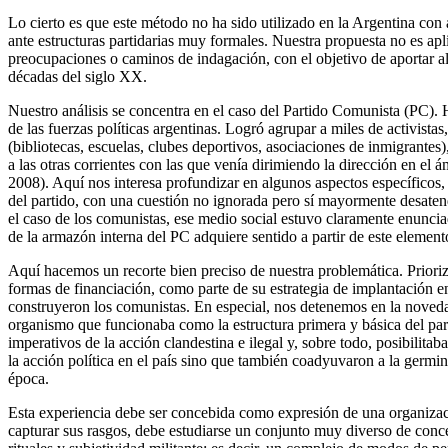
Lo cierto es que este método no ha sido utilizado en la Argentina con a
ante estructuras partidarias muy formales. Nuestra propuesta no es apl
preocupaciones o caminos de indagación, con el objetivo de aportar alg
décadas del siglo XX.
Nuestro análisis se concentra en el caso del Partido Comunista (PC).
de las fuerzas políticas argentinas. Logró agrupar a miles de activista
(bibliotecas, escuelas, clubes deportivos, asociaciones de inmigrantes)
a las otras corrientes con las que venía dirimiendo la dirección en el 
2008). Aquí nos interesa profundizar en algunos aspectos específicos,
del partido, con una cuestión no ignorada pero sí mayormente desatendi
el caso de los comunistas, ese medio social estuvo claramente enunciad
de la armazón interna del PC adquiere sentido a partir de este element
Aquí hacemos un recorte bien preciso de nuestra problemática. Priori
formas de financiación, como parte de su estrategia de implantación en
construyeron los comunistas. En especial, nos detenemos en la novedad 
organismo que funcionaba como la estructura primera y básica del parti
imperativos de la acción clandestina e ilegal y, sobre todo, posibilitab
la acción política en el país sino que también coadyuvaron a la germin
época.
Esta experiencia debe ser concebida como expresión de una organizació
capturar sus rasgos, debe estudiarse un conjunto muy diverso de conce