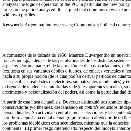
analyzes the logic of operation of the PC, in particular the new policy
forces in the period analyzed. It is argued that communism was expressio
with own profiles.
Keywords
: Argentina; Interwar years; Communism; Political culture; 
A comienzos de la década de 1950, Maurice Duverger dio un nuevo impul
francés indagó, además de las peculiaridades de los distintos sistemas d
aspectos. Por una parte, el de la armazón de dichas asociaciones, defini
(expuesta en sus variantes débiles o fuertes, de enlaces verticales u 
hacía a su propia noción (de la cual podían derivar partidos de cuadro
las específicas realidades de electores, simpatizantes o militantes) y e
existencia de tendencias autoritarias y de jefes aparentes y reales), s
crecimiento y personalización del poder), así como la particularidad de
A partir de esta línea de análisis, Duverger distinguió tres grandes ti
conservadoras y/o liberales, descansando en
comités
reducidos, indepe
personalidades. Su actividad central eran las elecciones y las contien
partido se depositaba en tal o cual grupo formado alrededor de un líder
los problemas ideológicos eran secundarios, mientras que la adhesión al
continental. El primer rasgo diferenciado respecto del modelo anterior