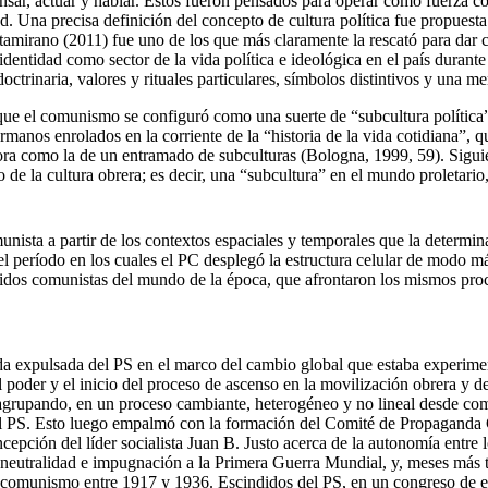
pensar, actuar y hablar. Estos fueron pensados para operar como fuerza 
d. Una precisa definición del concepto de cultura política fue propuesta
tamirano (2011) fue uno de los que más claramente la rescató para dar c
 identidad como sector de la vida política e ideológica en el país duran
ctrinaria, valores y rituales particulares, símbolos distintivos y una m
ue el comunismo se configuró como una suerte de “subcultura política” de
rmanos enrolados en la corriente de la “historia de la vida cotidiana”, 
adora como la de un entramado de subculturas (Bologna, 1999, 59). Sigu
ro de la cultura obrera; es decir, una “subcultura” en el mundo proletari
ista a partir de los contextos espaciales y temporales que la determina
l período en los cuales el PC desplegó la estructura celular de modo má
idos comunistas del mundo de la época, que afrontaron los mismos proc
da expulsada del PS en el marco del cambio global que estaba experiment
l poder y el inicio del proceso de ascenso en la movilización obrera y 
agrupando, en un proceso cambiante, heterogéneo y no lineal desde co
el PS. Esto luego empalmó con la formación del Comité de Propaganda Gr
cepción del líder socialista Juan B. Justo acerca de la autonomía entre l
a neutralidad e impugnación a la Primera Guerra Mundial, y, meses más 
del comunismo entre 1917 y 1936. Escindidos del PS, en un congreso de e