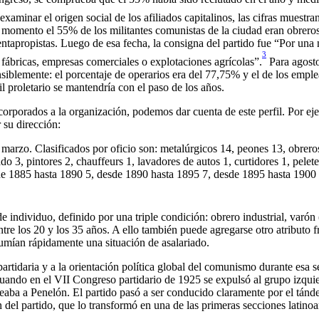
examinar el origen social de los afiliados capitalinos, las cifras muestr
momento el 55% de los militantes comunistas de la ciudad eran obreros
entapropistas. Luego de esa fecha, la consigna del partido fue “Por una
3
n fábricas, empresas comerciales o explotaciones agrícolas”.
Para agosto
ensiblemente: el porcentaje de operarios era del 77,75% y el de los emp
il proletario se mantendría con el paso de los años.
 incorporados a la organización, podemos dar cuenta de este perfil. Por 
 su dirección:
marzo. Clasificados por oficio son: metalúrgicos 14, peones 13, obreros 
do 3, pintores 2, chauffeurs 1, lavadores de autos 1, curtidores 1, pelet
e 1885 hasta 1890 5, desde 1890 hasta 1895 7, desde 1895 hasta 1900 
e individuo, definido por una triple condición: obrero industrial, varón
ntre los 20 y los 35 años. A ello también puede agregarse otro atributo f
sumían rápidamente una situación de asalariado.
partidaria y a la orientación política global del comunismo durante es
ando en el VII Congreso partidario de 1925 se expulsó al grupo izquier
eaba a Penelón. El partido pasó a ser conducido claramente por el tán
n del partido, que lo transformó en una de las primeras secciones latino