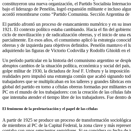
constituyeron una nueva organización, el Partido Socialista Internacio
bajo el liderazgo de Penelón, logró expansión militante e incluso al
acordó renombrarse como “Partido Comunista. Sección Argentina de 
El partido afrontó un proceso de estancamiento numérico y en su inserc
1921. El contexto político estaba cambiando. Hacia el fin del gobierno
ciclo de movilización y de radicalización obreras, y el inicio de una et
parcialmente. En esos años, el comunismo aplicó la estrategia conocida
obreras y de izquierda para objetivos definidos. Penelón mantuvo el lu
adquiriendo las figuras de Victorio Codovilla y Rodolfo Ghioldi en el
Un período particular en la historia del comunismo argentino se despl
abruptos cambios de la situación política, económica y social del país
golpe militar de 1930, la dictadura de José F. Uriburu y la imposició
realidades pero impulsó una estrategia común que acabó signando todo el
trabajadores que se multiplicaban en los talleres y grandes fábricas eme
global del partido en torno a células obreras formadas por militante
PC en el mundo de los trabajadores: con la creación de las células fabr
que intentaba atender el tiempo libre de los trabajadores. Fue dentro d
El fenómeno de la proletarización y el papel de las células
A partir de 1925 se produce un proceso de transformación sociológica 
de miembros al PC de la Capital Federal, la zona clave y más represen
contaba con unos setecientos seguidores. Si se considera su fecha de in