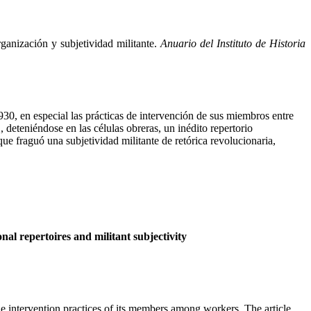
organización y subjetividad militante.
Anuario del Instituto de Historia
930, en especial las prácticas de intervención de sus miembros entre
 deteniéndose en las células obreras, un inédito repertorio
que fraguó una subjetividad militante de retórica revolucionaria,
nal repertoires and militant subjectivity
he intervention practices of its members among workers. The article