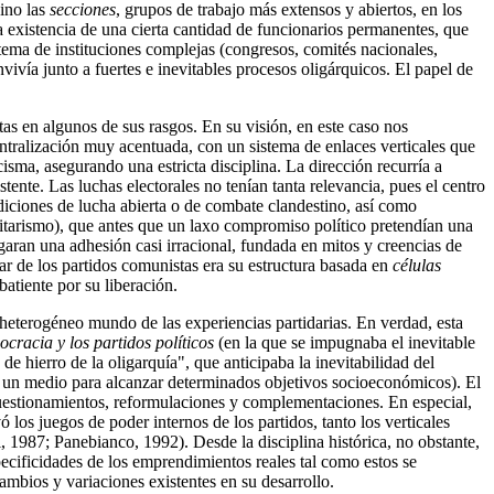
sino las
secciones
, grupos de trabajo más extensos y abiertos, en los
a existencia de una cierta cantidad de funcionarios permanentes, que
stema de instituciones complejas (congresos, comités nacionales,
vivía junto a fuertes e inevitables procesos oligárquicos. El papel de
tas en algunos de sus rasgos. En su visión, en este caso nos
entralización muy acentuada, con un sistema de enlaces verticales que
cisma, asegurando una estricta disciplina. La dirección recurría a
tente. Las luchas electorales no tenían tanta relevancia, pues el centro
diciones de lucha abierta o de combate clandestino, así como
alitarismo), que antes que un laxo compromiso político pretendían una
garan una adhesión casi irracional, fundada en mitos y creencias de
iar de los partidos comunistas era su estructura basada en
células
batiente por su liberación.
heterogéneo mundo de las experiencias partidarias. En verdad, esta
cracia y los partidos políticos
(en la que se impugnaba el inevitable
de hierro de la oligarquía", que anticipaba la inevitabilidad del
er un medio para alcanzar determinados objetivos socioeconómicos). El
 cuestionamientos, reformulaciones y complementaciones. En especial,
 los juegos de poder internos de los partidos, tanto los verticales
i, 1987; Panebianco, 1992). Desde la disciplina histórica, no obstante,
pecificidades de los emprendimientos reales tal como estos se
ambios y variaciones existentes en su desarrollo.