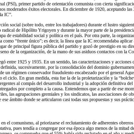
nal (PSI), primer partido de orientación comunista con cierta significac
gunos moderados éxitos electorales. En diciembre de 1920, aceptando las
la IC”.
ión social (sobre todo, entre los trabajadores) durante el lustro siguie
 radical de Hipólito Yrigoyen y durante la mayor parte de la presidenci
apa de estabilidad social y política en el país. Por otra parte, la organi
 como “frente único”; es decir, la línea que la IC recomendaba aplicar a
gar de principal figura pública del partido y gozó de prestigio en su di
 seno de la organización, de la mano de sus asiduos contactos con la C
egó entre 1925 y 1935. En un sentido, las caracterizaciones y acciones
, definida, sucesivamente, por la consolidación del dominio gubernamenta
n de un régimen conservador fraudulento encabezado por el general Agus
 ciclo. En gran medida, esta fue la de la proletarización y la “bolchevi
rgentes al compás del desarrollo industrial y la adopción definitiva del c
s entregados por completo a la causa. Entendemos que a partir de ese m
iles, las agrupaciones gremiales y los sindicatos, las asociaciones de obr
e ese ámbito donde se articularon casi todas sus propuestas y sus práctic
en el comunismo, al priorizarse el reclutamiento de adherentes obreros 
tativa, pues tendía a congregar por esa época algo menos de la mitad de 
greso, se comprueba que el 55% había sido reclutado en el año y medio an