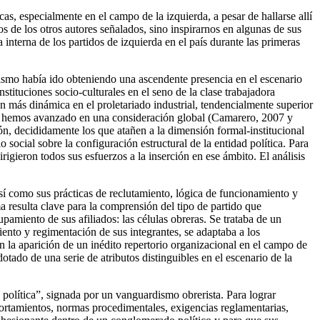
as, especialmente en el campo de la izquierda, a pesar de hallarse allí
s de los otros autores señalados, sino inspirarnos en algunas de sus
interna de los partidos de izquierda en el país durante las primeras
nismo había ido obteniendo una ascendente presencia en el escenario
stituciones socio-culturales en el seno de la clase trabajadora
ión más dinámica en el proletariado industrial, tendencialmente superior
ya hemos avanzado en una consideración global (Camarero, 2007 y
ón, decididamente los que atañen a la dimensión formal-institucional
social sobre la configuración estructural de la entidad política. Para
igieron todos sus esfuerzos a la inserción en ese ámbito. El análisis
sí como sus prácticas de reclutamiento, lógica de funcionamiento y
a resulta clave para la comprensión del tipo de partido que
pamiento de sus afiliados: las células obreras. Se trataba de un
iento y regimentación de sus integrantes, se adaptaba a los
ron la aparición de un inédito repertorio organizacional en el campo de
tado de una serie de atributos distinguibles en el escenario de la
política”, signada por un vanguardismo obrerista. Para lograr
portamientos, normas procedimentales, exigencias reglamentarias,