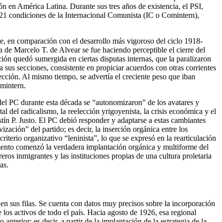
ión en América Latina. Durante sus tres años de existencia, el PSI,
 21 condiciones de la Internacional Comunista (IC o Comintern),
nte, en comparación con el desarrollo más vigoroso del ciclo 1918-
a de Marcelo T. de Alvear se fue haciendo perceptible el cierre del
zación quedó sumergida en ciertas disputas internas, que la paralizaron
 sus secciones, consistente en propiciar acuerdos con otras corrientes
rección. Al mismo tiempo, se advertía el creciente peso que iban
omintern.
 del PC durante esta década se “autonomizaron” de los avatares y
l del radicalismo, la reelección yrigoyenista, la crisis económica y el
tín P. Justo. El PC debió responder y adaptarse a estas cambiantes
zación” del partido; es decir, la inserción orgánica entre los
riterio organizativo “leninista”, lo que se expresó en la rearticulación
omento comenzó la verdadera implantación orgánica y multiforme del
eros inmigrantes y las instituciones propias de una cultura proletaria
as.
en sus filas. Se cuenta con datos muy precisos sobre la incorporación
los activos de todo el país. Hacia agosto de 1926, esa regional
terior; es decir, a partir de la implantación de la estrategia de la