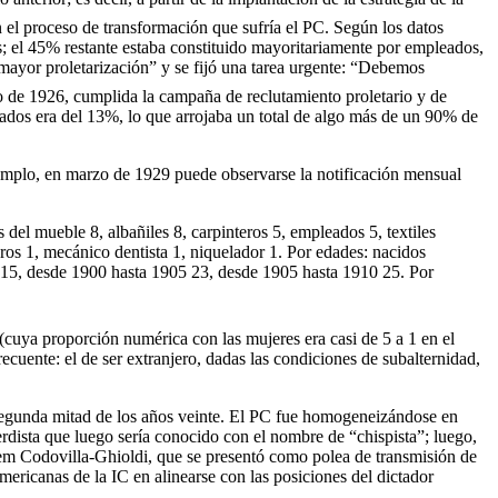
an el proceso de transformación que sufría el PC. Según los datos
; el 45% restante estaba constituido mayoritariamente por empleados,
 mayor proletarización” y se fijó una tarea urgente: “Debemos
 de 1926, cumplida la campaña de reclutamiento proletario y de
leados era del 13%, lo que arrojaba un total de algo más de un 90% de
ejemplo, en marzo de 1929 puede observarse la notificación mensual
del mueble 8, albañiles 8, carpinteros 5, empleados 5, textiles
eros 1, mecánico dentista 1, niquelador 1. Por edades: nacidos
15, desde 1900 hasta 1905 23, desde 1905 hasta 1910 25. Por
 (cuya proporción numérica con las mujeres era casi de 5 a 1 en el
recuente: el de ser extranjero, dadas las condiciones de subalternidad,
a segunda mitad de los años veinte. El PC fue homogeneizándose en
dista que luego sería conocido con el nombre de “chispista”; luego,
dem Codovilla-Ghioldi, que se presentó como polea de transmisión de
americanas de la IC en alinearse con las posiciones del dictador