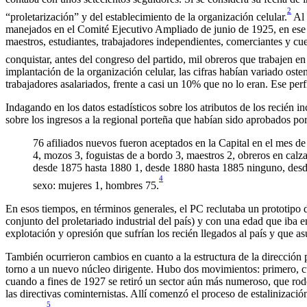
2
“proletarización” y del establecimiento de la organización celular.
Al 
manejados en el Comité Ejecutivo Ampliado de junio de 1925, en ese 
maestros, estudiantes, trabajadores independientes, comerciantes y cu
conquistar, antes del congreso del partido, mil obreros que trabajen e
implantación de la organización celular, las cifras habían variado ost
trabajadores asalariados, frente a casi un 10% que no lo eran. Ese perf
Indagando en los datos estadísticos sobre los atributos de los recién
sobre los ingresos a la regional porteña que habían sido aprobados por
76 afiliados nuevos fueron aceptados en la Capital en el mes de 
4, mozos 3, foguistas de a bordo 3, maestros 2, obreros en calza
desde 1875 hasta 1880 1, desde 1880 hasta 1885 ninguno, desd
4
sexo: mujeres 1, hombres 75.
En esos tiempos, en términos generales, el PC reclutaba un prototipo d
conjunto del proletariado industrial del país) y con una edad que iba e
explotación y opresión que sufrían los recién llegados al país y que a
También ocurrieron cambios en cuanto a la estructura de la dirección 
torno a un nuevo núcleo dirigente. Hubo dos movimientos: primero, cu
cuando a fines de 1927 se retiró un sector aún más numeroso, que rod
las directivas cominternistas. Allí comenzó el proceso de estalinizació
5