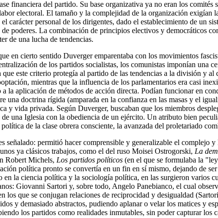
se financiera del partido. Su base organizativa ya no eran los comités 
abor electoral. El tamaño y la complejidad de la organización exigían l
el carácter personal de los dirigentes, dado el establecimiento de un si
ón de poderes. La combinación de principios electivos y democráticos con
cter de una lucha de tendencias.
, que en cierto sentido Duverger emparentaba con los movimientos fascis
entralización de los partidos socialistas, los comunistas imponían una c
ue este criterio protegía al partido de las tendencias a la división y al 
optación, mientras que la influencia de los parlamentarios era casi inexis
o a la aplicación de métodos de acción directa. Podían funcionar en con
bre una doctrina rígida (amparada en la confianza en las masas y el igu
ública y vida privada. Según Duverger, buscaban que los miembros desple
 de una Iglesia con la obediencia de un ejército. Un atributo bien pecul
 política de la clase obrera consciente, la avanzada del proletariado com
s señalado: permitió hacer comprensible y generalizable el complejo y 
gunos ya clásicos trabajos, como el del ruso Moisei Ostrogorski,
La demo
mán Robert Michels,
Los partidos políticos
(en el que se formulaba la "ley 
zación política pronto se convertía en un fin en sí mismo, dejando de s
en la ciencia política y la sociología política, en las surgieron varios
ianos: Giovanni Sartori y, sobre todo, Angelo Panebianco, el cual observó
, en los que se conjugan relaciones de reciprocidad y desigualdad (Sartor
gidos y demasiado abstractos, pudiendo aplanar o velar los matices y es
iendo los partidos como realidades inmutables, sin poder capturar los c