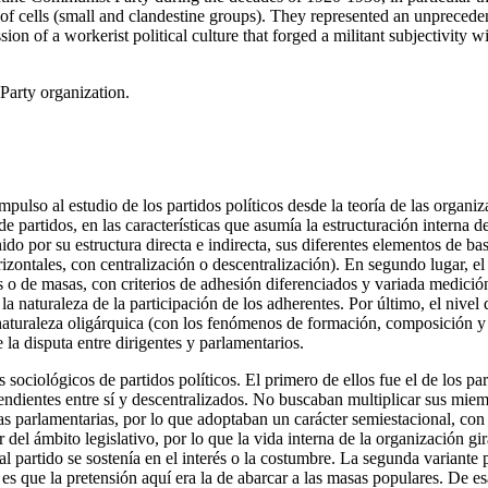
 of cells (small and clandestine groups). They represented an unprecedent
n of a workerist political culture that forged a militant subjectivity wi
Party organization.
so al estudio de los partidos políticos desde la teoría de las organiza
e partidos, en las características que asumía la estructuración interna d
do por su estructura directa e indirecta, sus diferentes elementos de bas
horizontales, con centralización o descentralización). En segundo lugar,
s o de masas, con criterios de adhesión diferenciados y variada medició
n la naturaleza de la participación de los adherentes. Por último, el nivel
u naturaleza oligárquica (con los fenómenos de formación, composición y 
 la disputa entre dirigentes y parlamentarios.
pos sociológicos de partidos políticos. El primero de ellos fue el de los
ndientes entre sí y descentralizados. No buscaban multiplicar sus mie
das parlamentarias, por lo que adoptaban un carácter semiestacional, co
 del ámbito legislativo, por lo que la vida interna de la organización g
 partido se sostenía en el interés o la costumbre. La segunda variante p
 es que la pretensión aquí era la de abarcar a las masas populares. De 