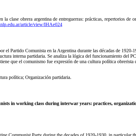
n la clase obrera argentina de entreguerras: prácticas, repertorios de 
unlp.edu.ar/article/view/IHAe024
 por el Partido Comunista en la Argentina durante las décadas de 1920-1
ctura interna partidaria. Se analiza
la lógica del funcionamiento del PC,
ostiene que el comunismo fue expresión de una cultura política obrerista 
ura política; Organización partidaria.
nists in working class during interwar years: practices, organizatio
entine Communist Party during the decades of 1920-1930, in particular t