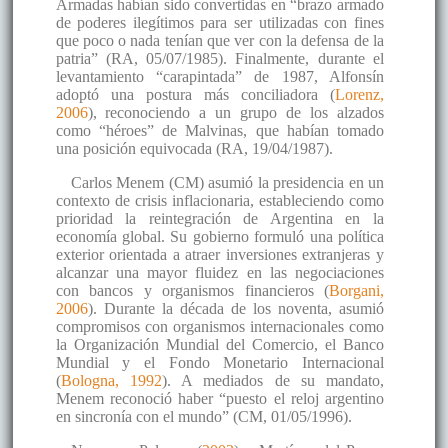
Armadas habían sido convertidas en “brazo armado
de poderes ilegítimos para ser utilizadas con fines
que poco o nada tenían que ver con la defensa de la
patria” (RA, 05/07/1985). Finalmente, durante el
levantamiento “carapintada” de 1987, Alfonsín
adoptó una postura más conciliadora (
Lorenz,
2006
), reconociendo a un grupo de los alzados
como “héroes” de Malvinas, que habían tomado
una posición equivocada (RA, 19/04/1987).
Carlos Menem (CM) asumió la presidencia en un
contexto de crisis inflacionaria, estableciendo como
prioridad la reintegración de Argentina en la
economía global. Su gobierno formuló una política
exterior orientada a atraer inversiones extranjeras y
alcanzar una mayor fluidez en las negociaciones
con bancos y organismos financieros (
Borgani,
2006
). Durante la década de los noventa, asumió
compromisos con organismos internacionales como
la Organización Mundial del Comercio, el Banco
Mundial y el Fondo Monetario Internacional
(
Bologna, 1992
). A mediados de su mandato,
Menem reconoció haber “puesto el reloj argentino
en sincronía con el mundo” (CM, 01/05/1996).