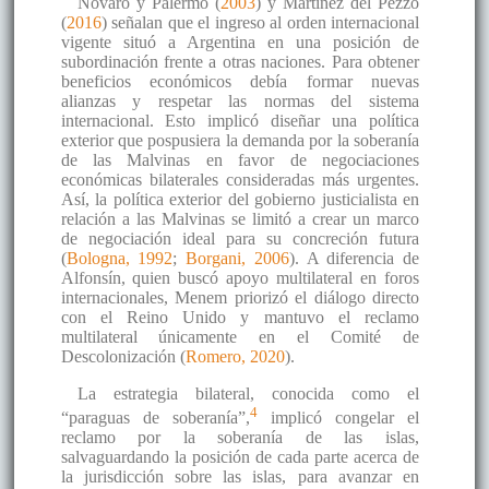
Novaro y Palermo (
2003
) y Martínez del Pezzo
(
2016
) señalan que el ingreso al orden internacional
vigente situó a Argentina en una posición de
subordinación frente a otras naciones. Para obtener
beneficios económicos debía formar nuevas
alianzas y respetar las normas del sistema
internacional. Esto implicó diseñar una política
exterior que pospusiera la demanda por la soberanía
de las Malvinas en favor de negociaciones
económicas bilaterales consideradas más urgentes.
Así, la política exterior del gobierno justicialista en
relación a las Malvinas se limitó a crear un marco
de negociación ideal para su concreción futura
(
Bologna, 1992
;
Borgani, 2006
). A diferencia de
Alfonsín, quien buscó apoyo multilateral en foros
internacionales, Menem priorizó el diálogo directo
con el Reino Unido y mantuvo el reclamo
multilateral únicamente en el Comité de
Descolonización (
Romero, 2020
).
La estrategia bilateral, conocida como el
4
“paraguas de soberanía”,
implicó congelar el
reclamo por la soberanía de las islas,
salvaguardando la posición de cada parte acerca de
la jurisdicción sobre las islas, para avanzar en