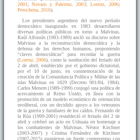
2001
;
Novaro y Palermo, 2003
;
Lorenz, 2006
;
Perochena, 2016
).
Los presidentes argentinos del nuevo período
democrático inaugurado en 1983 desarrollaron
diversas políticas públicas en torno a Malvinas.
Raúl Alfonsín (1983-1989) ancló su discurso sobre
Malvinas a la reconstrucción democrática y la
defensa de los derechos humanos, proponiendo
“claves democráticas” para recordar la guerra
(
Lorenz, 2006
), como la sustitución del feriado del
2 de abril, establecido por el gobierno dictatorial,
por el 10 de junio, en conmemoración de la
creación de la Comandancia Política y Militar de las
islas Malvinas en 1829 (Decreto 901/84, 1984).
Carlos Menem (1989-1999) conjugó una política de
acercamiento al Reino Unido, en línea con la
promoción de un modelo económico de orientación
neoliberal, con un decidido apoyo a los veteranos
de la guerra y familiares de los caídos. Fernando de
la Rúa (1999-2001) restableció el feriado del 2 de
abril y celebró un acto en Ushuaia en homenaje a
los combatientes de Malvinas. Néstor Kirchner
(2003-2007) y Cristina Fernández de Kirchner
(2007-2015) asumieron un fuerte compromiso con