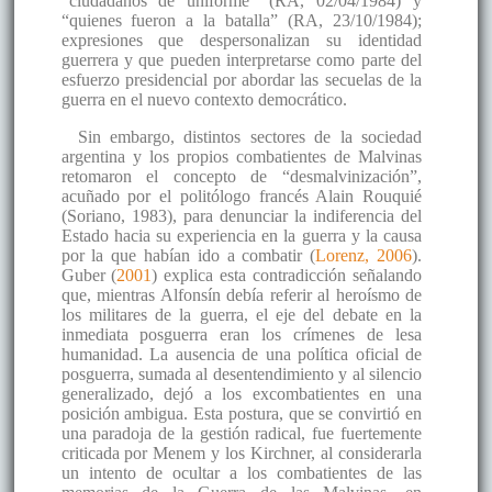
“ciudadanos de uniforme” (RA, 02/04/1984) y
“quienes fueron a la batalla” (RA, 23/10/1984);
expresiones que despersonalizan su identidad
guerrera y que pueden interpretarse como parte del
esfuerzo presidencial por abordar las secuelas de la
guerra en el nuevo contexto democrático.
Sin embargo, distintos sectores de la sociedad
argentina y los propios combatientes de Malvinas
retomaron el concepto de “desmalvinización”,
acuñado por el politólogo francés Alain Rouquié
(Soriano, 1983), para denunciar la indiferencia del
Estado hacia su experiencia en la guerra y la causa
por la que habían ido a combatir (
Lorenz, 2006
).
Guber (
2001
) explica esta contradicción señalando
que, mientras Alfonsín debía referir al heroísmo de
los militares de la guerra, el eje del debate en la
inmediata posguerra eran los crímenes de lesa
humanidad. La ausencia de una política oficial de
posguerra, sumada al desentendimiento y al silencio
generalizado, dejó a los excombatientes en una
posición ambigua. Esta postura, que se convirtió en
una paradoja de la gestión radical, fue fuertemente
criticada por Menem y los Kirchner, al considerarla
un intento de ocultar a los combatientes de las