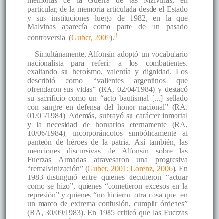
memorias de la Guerra de las Malvinas, en
particular, de la memoria articulada desde el Estado
y sus instituciones luego de 1982, en la que
Malvinas aparecía como parte de un pasado
3
controversial (
Guber, 2009
).
Simultánamente, Alfonsín adoptó un vocabulario
nacionalista para referir a los combatientes,
exaltando su heroísmo, valentía y dignidad. Los
describió como “valientes argentinos que
ofrendaron sus vidas” (RA, 02/04/1984) y destacó
su sacrificio como un “acto bautismal [...] sellado
con sangre en defensa del honor nacional” (RA,
01/05/1984). Además, subrayó su carácter inmortal
y la necesidad de honrarlos eternamente (RA,
10/06/1984), incorporándolos simbólicamente al
panteón de héroes de la patria. Así también, las
menciones discursivas de Alfonsín sobre las
Fuerzas Armadas atravesaron una progresiva
“remalvinización” (
Guber, 2001
;
Lorenz, 2006
). En
1983 distinguió entre quienes decidieron “actuar
como se hizo”, quienes “cometieron excesos en la
represión” y quienes “no hicieron otra cosa que, en
un marco de extrema confusión, cumplir órdenes”
(RA, 30/09/1983). En 1985 criticó que las Fuerzas