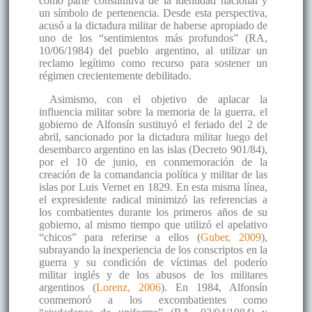
como parte constitutiva de la identidad nacional y
un símbolo de pertenencia. Desde esta perspectiva,
acusó a la dictadura militar de haberse apropiado de
uno de los “sentimientos más profundos” (RA,
10/06/1984) del pueblo argentino, al utilizar un
reclamo legítimo como recurso para sostener un
régimen crecientemente debilitado.
Asimismo, con el objetivo de aplacar la
influencia militar sobre la memoria de la guerra, el
gobierno de Alfonsín sustituyó el feriado del 2 de
abril, sancionado por la dictadura militar luego del
desembarco argentino en las islas (Decreto 901/84),
por el 10 de junio, en conmemoración de la
creación de la comandancia política y militar de las
islas por Luis Vernet en 1829. En esta misma línea,
el expresidente radical minimizó las referencias a
los combatientes durante los primeros años de su
gobierno, al mismo tiempo que utilizó el apelativo
“chicos” para referirse a ellos (
Guber, 2009
),
subrayando la inexperiencia de los conscriptos en la
guerra y su condición de víctimas del poderío
militar inglés y de los abusos de los militares
argentinos (
Lorenz, 2006
). En 1984, Alfonsín
conmemoró a los excombatientes como