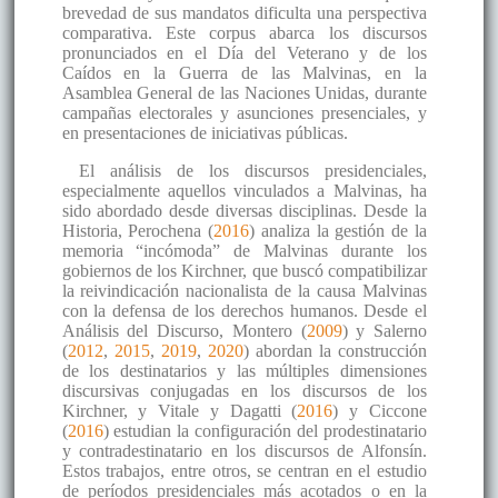
brevedad de sus mandatos dificulta una perspectiva
comparativa. Este corpus abarca los discursos
pronunciados en el Día del Veterano y de los
Caídos en la Guerra de las Malvinas, en la
Asamblea General de las Naciones Unidas, durante
campañas electorales y asunciones presenciales, y
en presentaciones de iniciativas públicas.
El análisis de los discursos presidenciales,
especialmente aquellos vinculados a Malvinas, ha
sido abordado desde diversas disciplinas. Desde la
Historia, Perochena (
2016
) analiza la gestión de la
memoria “incómoda” de Malvinas durante los
gobiernos de los Kirchner, que buscó compatibilizar
la reivindicación nacionalista de la causa Malvinas
con la defensa de los derechos humanos. Desde el
Análisis del Discurso, Montero (
2009
) y Salerno
(
2012
,
2015
,
2019
,
2020
) abordan la construcción
de los destinatarios y las múltiples dimensiones
discursivas conjugadas en los discursos de los
Kirchner, y Vitale y Dagatti (
2016
) y Ciccone
(
2016
) estudian la configuración del prodestinatario
y contradestinatario en los discursos de Alfonsín.
Estos trabajos, entre otros, se centran en el estudio
de períodos presidenciales más acotados o en la