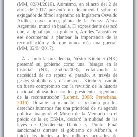
(MM, 02/04/2019). Asimismo, en el acto del 2 de
abril de 2017 presentó un documental sobre el
exjugador de fútbol argentino en Inglaterra Osvaldo
Ardiles, cuyo primo, piloto de la Fuerza Aérea
Argentina, murió en batalla. El expresidente destacó
que, al igual que su gobierno, Ardiles “a​​postó en
ese documental a plantear la importancia de la
reconciliación y de que nunca más una guerra”
(MM, 02/04/2017).
Al asumir la presidencia, Néstor Kirchner (NK)
presentó su gobierno como una “bisagra en la
historia” (NK, 25/05/2003), enfatizando la
necesidad de no repetir el pasado. A través de
gestos simbólicos y discursivos, Kirchner asumió
un fuerte compromiso con la revisión de la historia
nacional, alineándose con los presidentes argentinos
de la reconstrucción (
Lorenz, 2006
;
Perochena,
2016
). Durante su mandato, el reclamo por los
derechos humanos fue una prioridad de su agenda
política: inauguró el Museo de la Memoria en el
predio de la ex ESMA, declaró la nulidad de las
leyes de Obediencia Debida y Punto Final
sancionadas durante el gobierno de Alfonsín, e
inició los juicios a los militares acusados de