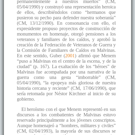
permanentemente a nuestros muertos” (CM,
05/04/1990) y construyó una representación heroica
de ellos, describiéndolos como “hermanos que
pusieron su pecho para defender nuestra soberanía”
(CM, 13/12/1990). En consonancia con ello, el
expresidente propuso proyectos de construcción de
monumentos en homenaje, otorgó pensiones a los
veteranos y familiares de los caídos, y aprobó la
creación de la Federación de Veteranos de Guerra y
la Comisión de Familiares de Caídos en Malvinas.
En este sentido, Guber (
2001
) afirmó que Menem
“puso a Malvinas en el centro de la escena, y de la
ciudad” (p. 167). La exaltación de los “héroes” de
Malvinas fue acompañada por una narrativa de la
guerra como una gesta “imborrable” (CM,
05/04/1990), “la epopeya más gloriosa de nuestra
historia cercana y reciente” (CM, 17/06/1990), que
sería retomada por Néstor Kirchner al inicio de su
gobierno.
El heroísmo con el que Menem representó en sus
discursos a los combatientes de Malvinas estuvo
reservado principalmente a los jóvenes conscriptos.
Aunque homenajeó a “hombres, militares y civiles”
(CM, 02/04/1993), la mayoría de sus discursos se