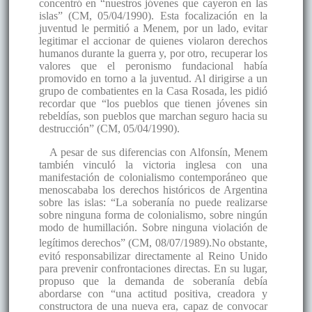
concentró en “nuestros jóvenes que cayeron en las
islas” (CM, 05/04/1990). Esta focalización en la
juventud le permitió a Menem, por un lado, evitar
legitimar el accionar de quienes violaron derechos
humanos durante la guerra y, por otro, recuperar los
valores que el peronismo fundacional había
promovido en torno a la juventud. Al dirigirse a un
grupo de combatientes en la Casa Rosada, les pidió
recordar que “los pueblos que tienen jóvenes sin
rebeldías, son pueblos que marchan seguro hacia su
destrucción” (CM, 05/04/1990).
A pesar de sus diferencias con Alfonsín, Menem
también vinculó la victoria inglesa con una
manifestación de colonialismo contemporáneo que
menoscababa los derechos históricos de Argentina
sobre las islas: “La soberanía no puede realizarse
sobre ninguna forma de colonialismo, sobre ningún
modo de humillación. Sobre ninguna violación de
legítimos derechos” (CM, 08/07/1989).
No obstante,
evitó responsabilizar directamente al Reino Unido
para prevenir confrontaciones directas. En su lugar,
propuso que la demanda de soberanía debía
abordarse con “una actitud positiva, creadora y
constructora de una nueva era, capaz de convocar