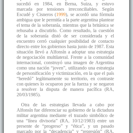
sucedió en 1984, en Berna, Suiza, y estuvo
marcada por tensiones irreconciliables. Según
Escudé y Cisneros (
1999
), se acordó una fórmula
ambigua que le permitía a la parte argentina plantear
el tema de la soberanía, mientras que la británica se
rehusaba a discutirlo. Como resultado, la cuestión
de la soberanía distó de ser considerada y el
encuentro cerró cualquier posibilidad de contacto
directo entre los gobiernos hasta junio de 1987. Esta
situación llevó a Alfonsín a adoptar una estrategia
de negociación multilateral. Frente a la comunidad
internacional, construyó una imagen de Argentina
como una nación “joven”, utilizando una estrategia
de personificación y victimización, en la que el país
“heredó” legítimamente su territorio, en contraste
con quienes lo ocuparon por la fuerza y se negaron
a resolver la disputa de manera pacífica (RA,
20/03/1985).
Otra de las estrategias llevada a cabo por
Alfonsín fue diferenciar su gobierno de la dictadura
militar argentina mediante el trazado simbólico de
una “línea divisoria” (RA, 10/12/1983) entre un
presente de “progreso” y “ética”, y un pasado
marcado por la “decadencia” y “represión” (RA,