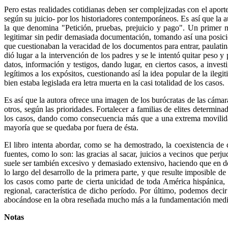
Pero estas realidades cotidianas deben ser complejizadas con el apor
según su juicio- por los historiadores contemporáneos. Es así que la 
la que denomina "Petición, pruebas, prejuicio y pago". Un primer
legitimar sin pedir demasiada documentación, tomando así una posici
que cuestionaban la veracidad de los documentos para entrar, paulatin
dió lugar a la intervención de los padres y se le intentó quitar peso
datos, información y testigos, dando lugar, en ciertos casos, a inve
legítimos a los expósitos, cuestionando así la idea popular de la ileg
bien estaba legislada era letra muerta en la casi totalidad de los casos.
Es así que la autora ofrece una imagen de los burócratas de las cámar
otros, según las prioridades. Fortalecer a familias de elites determ
los casos, dando como consecuencia más que a una extrema movilidad,
mayoría que se quedaba por fuera de ésta.
El libro intenta abordar, como se ha demostrado, la coexistencia de
fuentes, como lo son: las gracias al sacar, juicios a vecinos que perj
suele ser también excesivo y demasiado extensivo, haciendo que en det
lo largo del desarrollo de la primera parte, y que resulte imposible d
los casos como parte de cierta unicidad de toda América hispánica, 
regional, característica de dicho período. Por último, podemos decir 
abocándose en la obra reseñada mucho más a la fundamentación mediante
Notas