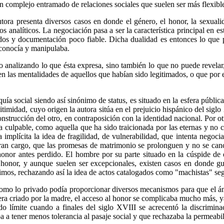
 un complejo entramado de relaciones sociales que suelen ser más flexibl
autora presenta diversos casos en donde el género, el honor, la sexual
s analíticos. La negociación pasa a ser la característica principal en 
ados y documentación poco fiable. Dicha dualidad es entonces lo que p
 conocía y manipulaba.
 analizando lo que ésta expresa, sino también lo que no puede revelar,
 las mentalidades de aquellos que habían sido legitimados, o que por el
ía social siendo así sinónimo de status, es situado en la esfera pública
imidad, cuyo origen la autora sitúa en el prejuicio hispánico del sigl
nstrucción del otro, en contraposición con la identidad nacional. Por ot
la culpable, como aquella que ha sido traicionada por las eternas y 
ra implícita la idea de fragilidad, de vulnerabilidad, que intenta nego
ran cargo, que las promesas de matrimonio se prolonguen y no se cance
honor antes perdido. El hombre por su parte situado en la cúspide de es
al honor, y aunque suelen ser excepcionales, existen casos en donde g
ítimos, rechazando así la idea de actos catalogados como "machistas" seg
como lo privado podía proporcionar diversos mecanismos para que el ámb
 era criado por la madre, el acceso al honor se complicaba mucho más, y
do límite cuando a finales del siglo XVIII se acrecentó la discrimina
 tener menos tolerancia al pasaje social y que rechazaba la permeabilid