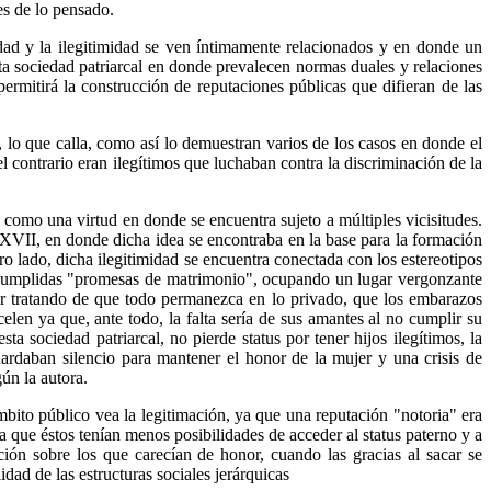
es de lo pensado.
idad y la ilegitimidad se ven íntimamente relacionados y en donde un
esta sociedad patriarcal en donde prevalecen normas duales y relaciones
ermitirá la construcción de reputaciones públicas que difieran de las
 lo que calla, como así lo demuestran varios de los casos en donde el
 contrario eran ilegítimos que luchaban contra la discriminación de la
 como una virtud en donde se encuentra sujeto a múltiples vicisitudes.
o XVII, en donde dicha idea se encontraba en la base para la formación
ro lado, dicha ilegitimidad se encuentra conectada con los estereotipos
no cumplidas "promesas de matrimonio", ocupando un lugar vergonzante
ciar tratando de que todo permanezca en lo privado, que los embarazos
len ya que, ante todo, la falta sería de sus amantes al no cumplir su
ta sociedad patriarcal, no pierde status por tener hijos ilegítimos, la
uardaban silencio para mantener el honor de la mujer y una crisis de
ún la autora.
ito público vea la legitimación, ya que una reputación "notoria" era
a que éstos tenían menos posibilidades de acceder al status paterno y a
ción sobre los que carecían de honor, cuando las gracias al sacar se
ad de las estructuras sociales jerárquicas