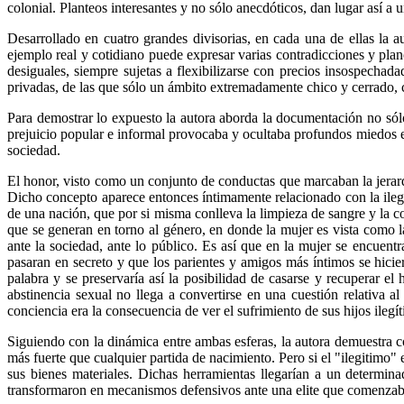
colonial. Planteos interesantes y no sólo anecdóticos, dan lugar así a
Desarrollado en cuatro grandes divisorias, en cada una de ellas la 
ejemplo real y cotidiano puede expresar varias contradicciones y plano
desiguales, siempre sujetas a flexibilizarse con precios insospechad
privadas, de las que sólo un ámbito extremadamente chico y cerrado,
Para demostrar lo expuesto la autora aborda la documentación no sólo
prejuicio popular e informal provocaba y ocultaba profundos miedos en
sociedad.
El honor, visto como un conjunto de conductas que marcaban la jerarqu
Dicho concepto aparece entonces íntimamente relacionado con la ilegit
de una nación, que por si misma conlleva la limpieza de sangre y la co
que se generan en torno al género, en donde la mujer es vista como 
ante la sociedad, ante lo público. Es así que en la mujer se encuent
pasaran en secreto y que los parientes y amigos más íntimos se hicie
palabra y se preservaría así la posibilidad de casarse y recuperar el 
abstinencia sexual no llega a convertirse en una cuestión relativa 
conciencia era la consecuencia de ver el sufrimiento de sus hijos ileg
Siguiendo con la dinámica entre ambas esferas, la autora demuestra 
más fuerte que cualquier partida de nacimiento. Pero si el "ilegitimo"
sus bienes materiales. Dichas herramientas llegarían a un determina
transformaron en mecanismos defensivos ante una elite que comenzaba a