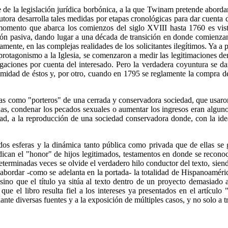
te de la legislación jurídica borbónica, a la que Twinam pretende abord
autora desarrolla tales medidas por etapas cronológicas para dar cuenta 
 momento que abarca los comienzos del siglo XVIII hasta 1760 es vis
ón pasiva, dando lugar a una década de transición en donde comienzan
amente, en las complejas realidades de los solicitantes ilegítimos. Ya a
 y protagonismo a la Iglesia, se comenzaron a medir las legitimaciones
stigaciones por cuenta del interesado. Pero la verdadera coyuntura se d
itimidad de éstos y, por otro, cuando en 1795 se reglamente la compra de
as como "porteros" de una cerrada y conservadora sociedad, que usaron la
inadas, condenar los pecados sexuales o aumentar los ingresos eran algu
 a la reproducción de una sociedad conservadora donde, con la idea de 
 dos esferas y la dinámica tanto pública como privada que de ellas s
udican el "honor" de hijos legitimados, testamentos en donde se reconocen
erminadas veces se olvide el verdadero hilo conductor del texto, siendo
e abordar -como se adelanta en la portada- la totalidad de Hispanoaméri
sino que el título ya sitúa al texto dentro de un proyecto demasiado 
que el libro resulta fiel a los intereses ya presentados en el artícul
 diversas fuentes y a la exposición de múltiples casos, y no solo a tra