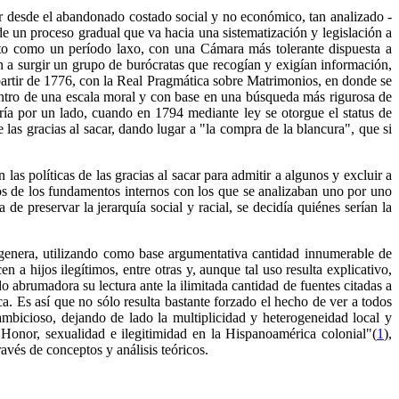
ar desde el abandonado costado social y no económico, tan analizado -
de un proceso gradual que va hacia una sistematización y legislación a
to como un período laxo, con una Cámara más tolerante dispuesta a
 a surgir un grupo de burócratas que recogían y exigían información,
 partir de 1776, con la Real Pragmática sobre Matrimonios, en donde se
 dentro de una escala moral y con base en una búsqueda más rigurosa de
aría por un lado, cuando en 1794 mediante ley se otorgue el status de
 las gracias al sacar, dando lugar a "la compra de la blancura", que si
s políticas de las gracias al sacar para admitir a algunos y excluir a
nos de los fundamentos internos con los que se analizaban uno por uno
preservar la jerarquía social y racial, se decidía quiénes serían la
e genera, utilizando como base argumentativa cantidad innumerable de
 a hijos ilegítimos, entre otras y, aunque tal uso resulta explicativo,
 abrumadora su lectura ante la ilimitada cantidad de fuentes citadas a
ca. Es así que no sólo resulta bastante forzado el hecho de ver a todos
ambicioso, dejando de lado la multiplicidad y heterogeneidad local y
o "Honor, sexualidad e ilegitimidad en la Hispanoamérica colonial"(
1
),
vés de conceptos y análisis teóricos.