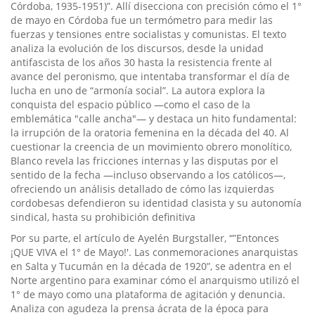
Córdoba, 1935-1951)”. Allí disecciona con precisión cómo el 1°
de mayo en Córdoba fue un termómetro para medir las
fuerzas y tensiones entre socialistas y comunistas. El texto
analiza la evolución de los discursos, desde la unidad
antifascista de los años 30 hasta la resistencia frente al
avance del peronismo, que intentaba transformar el día de
lucha en uno de “armonía social”. La autora explora la
conquista del espacio público —como el caso de la
emblemática "calle ancha"— y destaca un hito fundamental:
la irrupción de la oratoria femenina en la década del 40. Al
cuestionar la creencia de un movimiento obrero monolítico,
Blanco revela las fricciones internas y las disputas por el
sentido de la fecha —incluso observando a los católicos—,
ofreciendo un análisis detallado de cómo las izquierdas
cordobesas defendieron su identidad clasista y su autonomía
sindical, hasta su prohibición definitiva
Por su parte, el artículo de Ayelén Burgstaller, “”Entonces
¡QUE VIVA el 1° de Mayo!'. Las conmemoraciones anarquistas
en Salta y Tucumán en la década de 1920”, se adentra en el
Norte argentino para examinar cómo el anarquismo utilizó el
1° de mayo como una plataforma de agitación y denuncia.
Analiza con agudeza la prensa ácrata de la época para