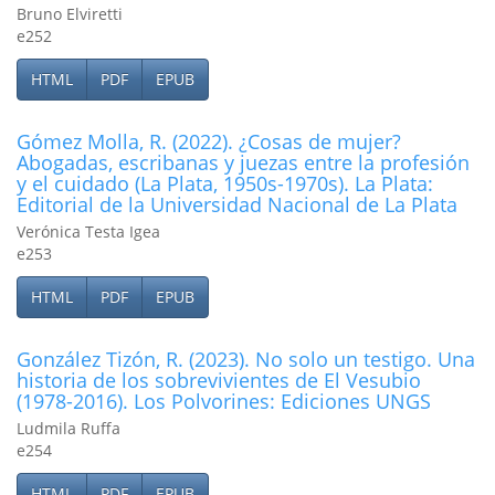
Bruno Elviretti
e252
HTML
PDF
EPUB
Gómez Molla, R. (2022). ¿Cosas de mujer?
Abogadas, escribanas y juezas entre la profesión
y el cuidado (La Plata, 1950s-1970s). La Plata:
Editorial de la Universidad Nacional de La Plata
Verónica Testa Igea
e253
HTML
PDF
EPUB
González Tizón, R. (2023). No solo un testigo. Una
historia de los sobrevivientes de El Vesubio
(1978-2016). Los Polvorines: Ediciones UNGS
Ludmila Ruffa
e254
HTML
PDF
EPUB