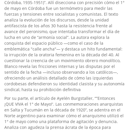
Córdoba, 1935-1951)”. Allí disecciona con precisión cómo el 1°
de mayo en Córdoba fue un termómetro para medir las
fuerzas y tensiones entre socialistas y comunistas. El texto
analiza la evolución de los discursos, desde la unidad
antifascista de los años 30 hasta la resistencia frente al
avance del peronismo, que intentaba transformar el día de
lucha en uno de “armonía social”. La autora explora la
conquista del espacio público —como el caso de la
emblemática "calle ancha"— y destaca un hito fundamental:
la irrupción de la oratoria femenina en la década del 40. Al
cuestionar la creencia de un movimiento obrero monolítico,
Blanco revela las fricciones internas y las disputas por el
sentido de la fecha —incluso observando a los católicos—,
ofreciendo un análisis detallado de cómo las izquierdas
cordobesas defendieron su identidad clasista y su autonomía
sindical, hasta su prohibición definitiva
Por su parte, el artículo de Ayelén Burgstaller, “”Entonces
¡QUE VIVA el 1° de Mayo!'. Las conmemoraciones anarquistas
en Salta y Tucumán en la década de 1920”, se adentra en el
Norte argentino para examinar cómo el anarquismo utilizó el
1° de mayo como una plataforma de agitación y denuncia.
Analiza con agudeza la prensa ácrata de la época para