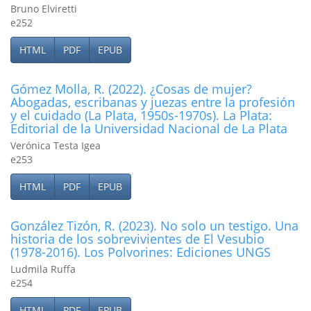
Bruno Elviretti
e252
HTML
PDF
EPUB
Gómez Molla, R. (2022). ¿Cosas de mujer?
Abogadas, escribanas y juezas entre la profesión
y el cuidado (La Plata, 1950s-1970s). La Plata:
Editorial de la Universidad Nacional de La Plata
Verónica Testa Igea
e253
HTML
PDF
EPUB
González Tizón, R. (2023). No solo un testigo. Una
historia de los sobrevivientes de El Vesubio
(1978-2016). Los Polvorines: Ediciones UNGS
Ludmila Ruffa
e254
HTML
PDF
EPUB