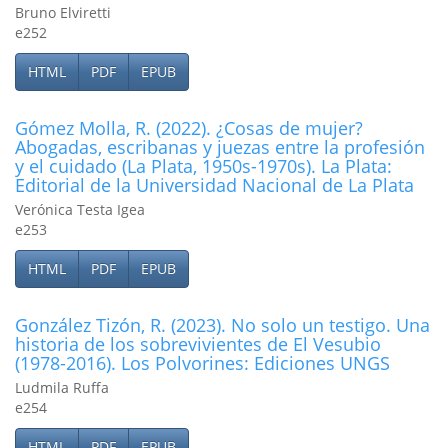
Bruno Elviretti
e252
HTML
PDF
EPUB
Gómez Molla, R. (2022). ¿Cosas de mujer?
Abogadas, escribanas y juezas entre la profesión
y el cuidado (La Plata, 1950s-1970s). La Plata:
Editorial de la Universidad Nacional de La Plata
Verónica Testa Igea
e253
HTML
PDF
EPUB
González Tizón, R. (2023). No solo un testigo. Una
historia de los sobrevivientes de El Vesubio
(1978-2016). Los Polvorines: Ediciones UNGS
Ludmila Ruffa
e254
HTML
PDF
EPUB