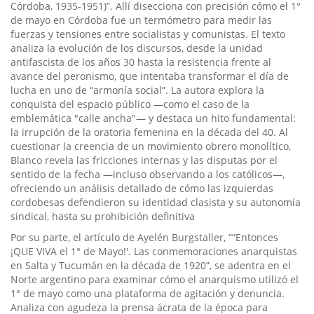
Córdoba, 1935-1951)”. Allí disecciona con precisión cómo el 1°
de mayo en Córdoba fue un termómetro para medir las
fuerzas y tensiones entre socialistas y comunistas. El texto
analiza la evolución de los discursos, desde la unidad
antifascista de los años 30 hasta la resistencia frente al
avance del peronismo, que intentaba transformar el día de
lucha en uno de “armonía social”. La autora explora la
conquista del espacio público —como el caso de la
emblemática "calle ancha"— y destaca un hito fundamental:
la irrupción de la oratoria femenina en la década del 40. Al
cuestionar la creencia de un movimiento obrero monolítico,
Blanco revela las fricciones internas y las disputas por el
sentido de la fecha —incluso observando a los católicos—,
ofreciendo un análisis detallado de cómo las izquierdas
cordobesas defendieron su identidad clasista y su autonomía
sindical, hasta su prohibición definitiva
Por su parte, el artículo de Ayelén Burgstaller, “”Entonces
¡QUE VIVA el 1° de Mayo!'. Las conmemoraciones anarquistas
en Salta y Tucumán en la década de 1920”, se adentra en el
Norte argentino para examinar cómo el anarquismo utilizó el
1° de mayo como una plataforma de agitación y denuncia.
Analiza con agudeza la prensa ácrata de la época para