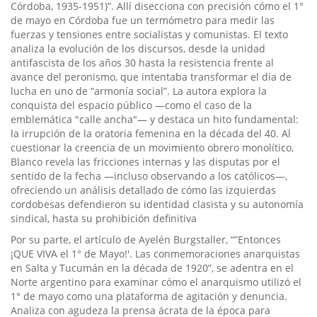
Córdoba, 1935-1951)”. Allí disecciona con precisión cómo el 1°
de mayo en Córdoba fue un termómetro para medir las
fuerzas y tensiones entre socialistas y comunistas. El texto
analiza la evolución de los discursos, desde la unidad
antifascista de los años 30 hasta la resistencia frente al
avance del peronismo, que intentaba transformar el día de
lucha en uno de “armonía social”. La autora explora la
conquista del espacio público —como el caso de la
emblemática "calle ancha"— y destaca un hito fundamental:
la irrupción de la oratoria femenina en la década del 40. Al
cuestionar la creencia de un movimiento obrero monolítico,
Blanco revela las fricciones internas y las disputas por el
sentido de la fecha —incluso observando a los católicos—,
ofreciendo un análisis detallado de cómo las izquierdas
cordobesas defendieron su identidad clasista y su autonomía
sindical, hasta su prohibición definitiva
Por su parte, el artículo de Ayelén Burgstaller, “”Entonces
¡QUE VIVA el 1° de Mayo!'. Las conmemoraciones anarquistas
en Salta y Tucumán en la década de 1920”, se adentra en el
Norte argentino para examinar cómo el anarquismo utilizó el
1° de mayo como una plataforma de agitación y denuncia.
Analiza con agudeza la prensa ácrata de la época para