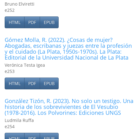
Bruno Elviretti
e252
HTML
PDF
EPUB
Gómez Molla, R. (2022). ¿Cosas de mujer?
Abogadas, escribanas y juezas entre la profesión
y el cuidado (La Plata, 1950s-1970s). La Plata:
Editorial de la Universidad Nacional de La Plata
Verónica Testa Igea
e253
HTML
PDF
EPUB
González Tizón, R. (2023). No solo un testigo. Una
historia de los sobrevivientes de El Vesubio
(1978-2016). Los Polvorines: Ediciones UNGS
Ludmila Ruffa
e254
HTML
PDF
EPUB