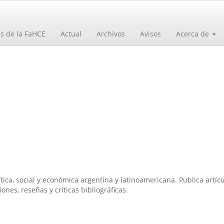
as de la FaHCE
Actual
Archivos
Avisos
Acerca de
lítica, social y económica argentina y latinoamericana. Publica artícu
nes, reseñas y críticas bibliográficas.