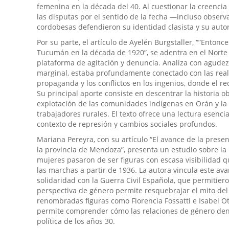
femenina en la década del 40. Al cuestionar la creencia
las disputas por el sentido de la fecha —incluso observ
cordobesas defendieron su identidad clasista y su auton
Por su parte, el artículo de Ayelén Burgstaller, “”Enton
Tucumán en la década de 1920”, se adentra en el Norte
plataforma de agitación y denuncia. Analiza con agudez
marginal, estaba profundamente conectado con las realid
propaganda y los conflictos en los ingenios, donde el 
Su principal aporte consiste en descentrar la historia o
explotación de las comunidades indígenas en Orán y la 
trabajadores rurales. El texto ofrece una lectura esenci
contexto de represión y cambios sociales profundos.
Mariana Pereyra, con su artículo “El avance de la pres
la provincia de Mendoza”, presenta un estudio sobre la 
mujeres pasaron de ser figuras con escasa visibilidad q
las marchas a partir de 1936. La autora vincula este ava
solidaridad con la Guerra Civil Española, que permitie
perspectiva de género permite resquebrajar el mito del 
renombradas figuras como Florencia Fossatti e Isabel Ote
permite comprender cómo las relaciones de género dentro
política de los años 30.