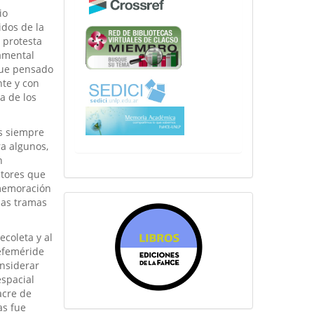
io
idos de la
 protesta
damental
fue pensado
te y con
a de los
s siempre
ra algunos,
n
ctores que
nmemoración
jas tramas
sitiosfahce
ecoleta y al
 efeméride
onsiderar
espacial
acre de
as fue