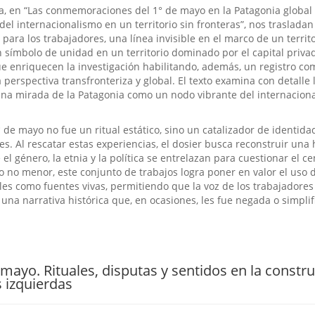
a, en “Las conmemoraciones del 1° de mayo en la Patagonia global 
del internacionalismo en un territorio sin fronteras”, nos traslada
 para los trabajadores, una línea invisible en el marco de un territ
 símbolo de unidad en un territorio dominado por el capital privad
ue enriquecen la investigación habilitando, además, un registro co
perspectiva transfronteriza y global. El texto examina con detalle 
 una mirada de la Patagonia como un nodo vibrante del internacion
° de mayo no fue un ritual estático, sino un catalizador de identida
 Al rescatar estas experiencias, el dosier busca reconstruir una h
el género, la etnia y la política se entrelazan para cuestionar el c
to no menor, este conjunto de trabajos logra poner en valor el uso d
ales como fuentes vivas, permitiendo que la voz de los trabajadores
una narrativa histórica que, en ocasiones, les fue negada o simplif
 mayo. Rituales, disputas y sentidos en la constr
 izquierdas