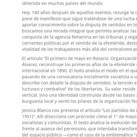
obtenida en muchos países del mundo.
Hoy, 140 años después de aquellos eventos, resurge la d
pone de manifiesto que sigue tratándose de una lucha e
aportar conocimiento sobre la disputa de sentidos en to
buscamos una mirada integral que permita analizar las 
conquista de la agencia femenina en las tribunas y orga
corrientes políticas por el sentido de la efeméride, de
vitalidad de los trabajadores más allá del centralismo p
El artículo “El primero de mayo en Rosario. Organización
Álvarez, reconstruye los primeros años de la efeméride
internacional en 1890. El texto analiza el modo en el q
pasando de una convocatoria inicialmente socialista a u
describe con detalle la disputa de sentidos: la tensión 
luctuoso y combativo” de los libertarios. Su valor resi
vertical, sino una identidad construida desde las bases a
burguesía local y sentó los pilares de la organización fe
Jessica Blanco nos presenta el artículo “Los partidos d
1951)”. Allí disecciona con precisión cómo el 1° de ma
socialistas y comunistas. El texto analiza la evolución d
frente al avance del peronismo, que intentaba transform
del espacio público —como el caso de la emblemática "c