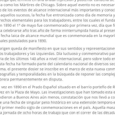
ia como los Mártires de Chicago. Sobre aquel evento no es necesar
 de los eventos de alcance internacional más importantes y conoc
e aquellos sucesos, la fecha fue entronizada como día de memoria y
rechos elementales para los trabajadores, entre los cuales el fun
. En 1890 el 1° de mayo fue conmemorado por primera vez, día que 
 celebrarse año tras año de forma ininterrumpida hasta al presen
ca fecha laica de alcance mundial que es conmemorada en la mayorí
nales postulados para 1890.
origen queda de manifiesto en que sus sentidos y representacione
los trabajadores y las izquierdas. Día luctuoso y conmemorativo pa
ria de los últimos 140 años a nivel internacional, pero sobre todo e
ta fecha ha formado parte del calendario nacional de diversos se
orma, el presente dosier se inscribe en el marco de esta nueva co
geografías y temporalidades en la búsqueda de reponer las comple
n obrera permanentemente en disputa.
vez en 1890 en el Prado Español situado en el barrio porteño de R
vez en la Plaza de Mayo. Las investigaciones que han tomado esta
ndieron a Buenos Aires aún menos, constatación que nos llevó a c
e una fecha de singular peso histórico en una extensión temporo-
el primer medio siglo de conmemoraciones en el país. Aquella mas
a jornada de ocho horas de trabajo que con el correr de las décad