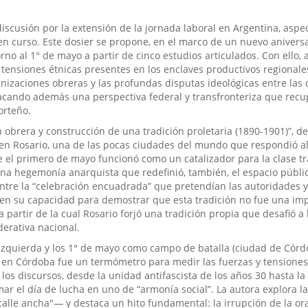
iscusión por la extensión de la jornada laboral en Argentina, aspe
n curso. Este dosier se propone, en el marco de un nuevo aniversa
rno al 1° de mayo a partir de cinco estudios articulados. Con ello,
tensiones étnicas presentes en los enclaves productivos regionales
nizaciones obreras y las profundas disputas ideológicas entre las 
stacando además una perspectiva federal y transfronteriza que recu
orteño.
 obrera y construcción de una tradición proletaria (1890-1901)”, de
 en Rosario, una de las pocas ciudades del mundo que respondió a
ue el primero de mayo funcionó como un catalizador para la clase t
na hegemonía anarquista que redefinió, también, el espacio públic
entre la “celebración encuadrada” que pretendían las autoridades y 
de en su capacidad para demostrar que esta tradición no fue una im
 partir de la cual Rosario forjó una tradición propia que desafió a 
derativa nacional.
e izquierda y los 1° de mayo como campo de batalla (ciudad de Córd
yo en Córdoba fue un termómetro para medir las fuerzas y tensiones
e los discursos, desde la unidad antifascista de los años 30 hasta la
ar el día de lucha en uno de “armonía social”. La autora explora l
alle ancha"— y destaca un hito fundamental: la irrupción de la ora