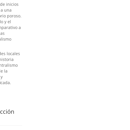
de inicios
n a una
orio poroso.
o y el
mparativo a
las
alismo
des locales
istoria
entralismo
e la
 y
icada.
ucción